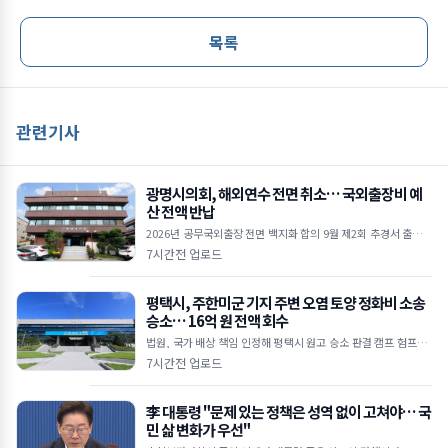
목록
관련기사
광명시의회, 해외연수 전면 취소… 국외출장비 예
산 전액 반납
2026년 공무국외출장 전면 백지화 합의 9월 제2회 추경서 출장비
예산 전액 감액 절감된 예산, 소상공인 및 민생경제 회복에 투입 ■
7시간전 업로드
광명시의회, 올해 공무국외출장
평택시, 주한미군 기지 주변 오염 토양 정화비 소송
승소… 16억 원 전액 회수
법원, 국가 배상 책임 인정해 평택시 원고 승소 판결 캠프 험프리·
오산에어베이스 일대 2,460㎥ 토양 정화 비용 회수 한미 SOFA 및
7시간전 업로드
국가배상법 근거&hel
李 대통령 "문제 있는 정책은 성역 없이 고쳐야… 국
민 삶 변화가 우선"