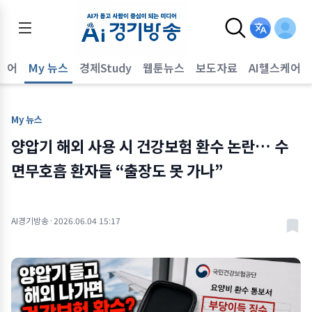
퀘어
My 뉴스
경제Study
웹툰뉴스
보도자료
AI헬스케어
My 뉴스
양압기 해외 사용 시 건강보험 환수 논란… 수
면무호흡 환자들 “출장도 못 가나”
AI경기방송
·
2026.06.04 15:17