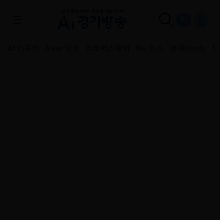
AI 리포터
New 잇슈
유투버스퀘어
My 뉴스
경제Study
웹