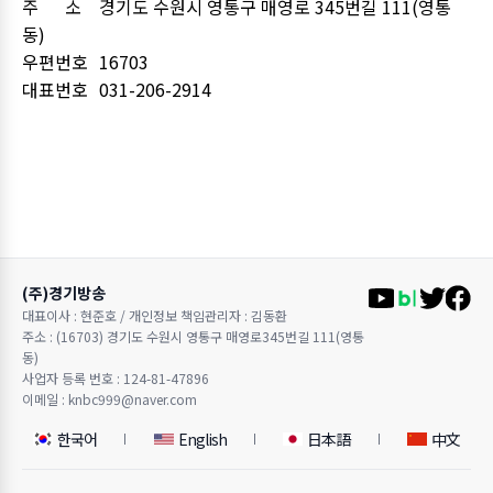
주 소
경기도 수원시 영통구 매영로 345번길 111(영통
동)
우편번호
16703
대표번호
031-206-2914
(주)경기방송
대표이사 : 현준호 / 개인정보 책임관리자 : 김동환
주소 : (16703) 경기도 수원시 영통구 매영로345번길 111(영통
동)
사업자 등록 번호 : 124-81-47896
이메일 : knbc999@naver.com
한국어
English
日本語
中文