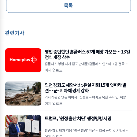
목록
관련기사
영업 중단했던 홈플러스 67개 매장 가오픈… 13일
정식 개장 착수
홈플러스 영업 재개 점포 안내문/홈플러스 인스타그램 전국 67개
매장 7일 가오픈 시작으로 운영 점검 착수 12일까지 미비점 보완
어제 업로드
후 13일부터 본격
인천 강화도 해안서 北 유실 지뢰 15개 잇따라 발
견… 군·지자체 경계 강화
기사와 관련 없는 이미지 집중호우 여파로 북한 측 대인·목함지뢰
유입 추정 주민 신고 및 군 수색으로 발견… 인명 피해는 없어 강화
어제 업로드
트럼프, ‘원정 출산 차단’ 행정명령 서명
관광·학업 비자 악용 ‘출산 관광’ 겨냥… 입국 금지 및 시민권 부여
차단 외교공관 직원·적성국 출생 자녀도 대상&he
어제 업로드