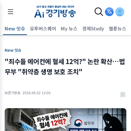
New 잇슈
유투버스퀘어
My 뉴스
경제Study
웹툰뉴스
New 잇슈
"죄수들 에어컨에 혈세 12억?" 논란 확산…법
무부 "취약층 생명 보호 조치"
AI경기방송
·
2026.06.02 13:05