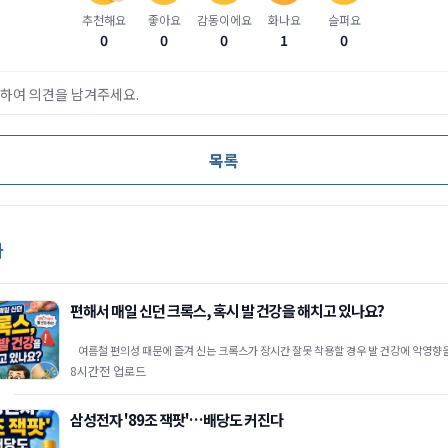
추천해요
좋아요
감동이에요
화나요
슬퍼요
0
0
0
1
0
하여 의견을 남겨주세요.
목록
사
편해서 매일 신던 크록스, 혹시 발 건강을 해치고 있나요?
여름철 편의성 때문에 즐겨 신는 크록스가 장시간 잘못 착용할 경우 발 건강에 악영향을 줄 수 있다는
족부 전문가
8시간전 업로드
삼성전자 '89조 잭팟'…배당도 커진다