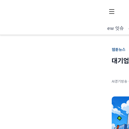
AI 리포터
New 잇슈
웹툰뉴스
대기업
AI경기방송