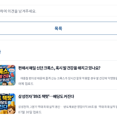
하여 의견을 남겨주세요.
목록
사
편해서 매일 신던 크록스, 혹시 발 건강을 해치고 있나요?
여름철 편의성 때문에 즐겨 신는 크록스가 장시간 잘못 착용할 경우 발 건강에 악영향을 줄 수 있다는
족부 전문가
어제 업로드
삼성전자 '89조 잭팟'…배당도 커진다
삼성전자, 2분기 역대 최대 실적 경신… 반도체로만 영업이익 89조 원 역대 최대 실적 달성: 삼성전자
는 2026년 2
07월 30일 업로드