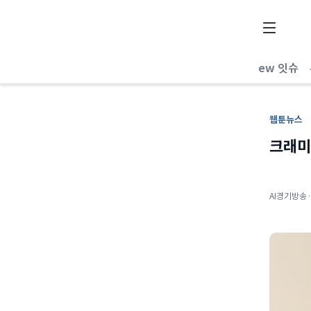
AI 리포터
New 잇슈
웹툰뉴스
크래미
AI경기방송