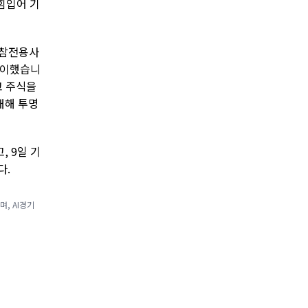
힘입어 기
 참전용사
맞이했습니
고 주식을
대해 투명
 9일 기
다.
, AI경기