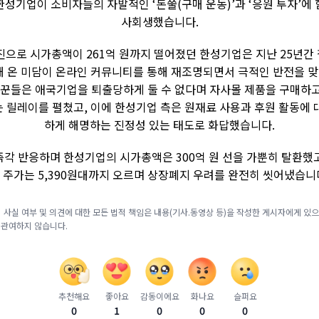
한성기업이 소비자들의 자발적인 ‘돈쭐(구매 운동)’과 ‘응원 투자’에 
사회생했습니다.
진으로 시가총액이 261억 원까지 떨어졌던 한성기업은 지난 25년간
해 온 미담이 온라인 커뮤니티를 통해 재조명되면서 극적인 반전을 
리꾼들은 애국기업을 퇴출당하게 둘 수 없다며 자사몰 제품을 구매하
 릴레이를 펼쳤고, 이에 한성기업 측은 원재료 사용과 후원 활동에 
하게 해명하는 진정성 있는 태도로 화답했습니다.
즉각 반응하며 한성기업의 시가총액은 300억 원 선을 가뿐히 탈환했고,
 주가는 5,390원대까지 오르며 상장폐지 우려를 완전히 씻어냈습니
 사실 여부 및 의견에 대한 모든 법적 책임은 내용(기사.동영상 등)을 작성한 게시자에게 있으며
 관여하지 않습니다.
추천해요
좋아요
감동이에요
화나요
슬퍼요
0
1
0
0
0