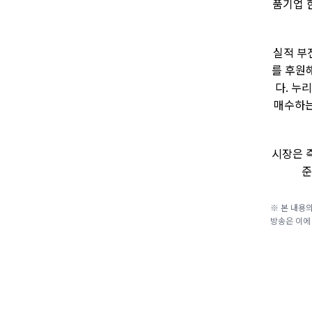
품기업 
실적 부
를 후원
다. 누
매수하는
시장은 
준
※ 본 내용의
방송은 이에