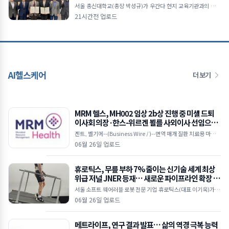
서울 총신대학교(총장 박성규)가 우간다 현지 교육기관과의 협력
을 통해 아프리카 지역 국제교육 및 학술 교류 확대에 나선다.총신
21시간전 업로드
대학교와 우간다 개혁신학대학(RTC)의 업무협약 체결
AI헬스케어
더 보기
MRM 헬스, MH002 임상 2b상 진행 중 미셸 드퇴
이사회 의장·한스-위르겐 뵐를 사외이사 선임으로
이사회 강화
겐트, 벨기에--(Business Wire / )--면역 매개 질환 치료용 마이크
로바이옴 기반 치료제를 개발 중인 임상 단계 바이오텍인 MRM 헬
06월 26일 업로드
스(MRM Health)가 25일(
휴로틱스, 무릎 부하 7% 줄이는 신기술 세계 최상
위급 저널 JNER 등재… 새로운 파이프라인 확장 시
동
서울 소프트 웨어러블 로봇 전문 기업 휴로틱스(대표 이기욱)가 개
발한 무동력 기반의 ‘수동형 소프트 엑소슈트(Passive Soft Exos
06월 26일 업로드
uit)’ 기술이
메트라이프, 연구 결과 발표… 삶의 역경 극복 능력