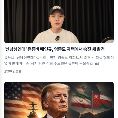
'신남성연대' 유튜버 배인규, 영종도 자택에서 숨진 채 발견
유튜브 '신남성연대' 갈무리 인천 영종도 아파트서 발견… 타살 혐의점
없어 반페미니즘·정치 현안 집회 주도했던 유튜버 우울증&mid
2일전 업로드