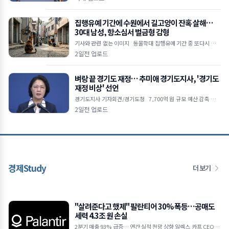
부 형소법 개정&midd
집행유예 기간에 수원에서 길고양이 잔혹 살해…
30대 남성, 항소심서 벌금형 감형
기사와 관련 없는 이미지 동물학대 집행유예 기간 중 또다시 고양
이 살해 범행 저질러 1심에서 징역 4개월 실형 선고받았으나 2심서
2일전 업로드
벌금 1,000만 원으로 감
벼랑 끝 경기도 재정… 추미애 경기도지사, '경기도
재정 비상' 선언
경기도지사 기자회견/경기도청 7,700억 원 규모 예산 감축 불가
피 지방채 발행 한도 턱밑… 기금 바닥나 업무 경비 축소 및 불요불
2일전 업로드
급 사업 전면
경제Study
더 보기
"살려준다고 했제" 팔란티어 30% 폭등…공매도
세력 4.3조 원 손실
2분기 매출 93% 급증… 연간 실적 전망 상향 알렉스 카프 CEO "A