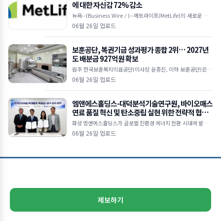
에 대한 자신감 72% 감소
뉴욕--(Business Wire / )--메트라이프(MetLife)의 새로운 다국
적 연구에 따르면, 눈에 띄는 ‘자신감 격차(confidence gap)’가
06월 26일 업로드
보훈공단, 복권기금 성과평가 종합 2위… 2027년
도 배분금 927억원 확보
원주 한국보훈복지의료공단(이사장 윤종진, 이하 보훈공단)은 기
획예산처 복권위원회가 주관한 ‘2025년 복권기금사업 성과평
06월 26일 업로드
가’에서 법정배분기관 종합 2위를 달성
엠앤에스홀딩스-대덕분석기술연구원, 바이오매스
연료 품질 혁신 및 탄소중립 실현 위한 전략적 협력
본격화
화성 엠앤에스홀딩스가 글로벌 친환경 에너지 전환 시대에 발맞춰
목재펠릿 및 목재칩 연료의 품질 경쟁력을 강화하고 지속가능한 바
06월 26일 업로드
이오매스 산업 생태계 조성을 위해 대덕분석기술연구원(D
제보하기