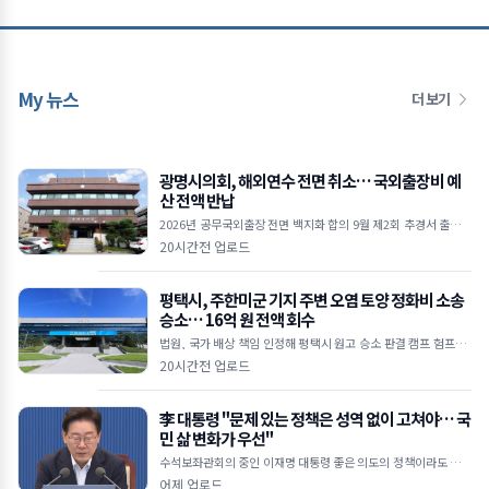
My 뉴스
더 보기
광명시의회, 해외연수 전면 취소… 국외출장비 예
산 전액 반납
2026년 공무국외출장 전면 백지화 합의 9월 제2회 추경서 출장비
예산 전액 감액 절감된 예산, 소상공인 및 민생경제 회복에 투입 ■
20시간전 업로드
광명시의회, 올해 공무국외출장
평택시, 주한미군 기지 주변 오염 토양 정화비 소송
승소… 16억 원 전액 회수
법원, 국가 배상 책임 인정해 평택시 원고 승소 판결 캠프 험프리·
오산에어베이스 일대 2,460㎥ 토양 정화 비용 회수 한미 SOFA 및
20시간전 업로드
국가배상법 근거&hel
李 대통령 "문제 있는 정책은 성역 없이 고쳐야… 국
민 삶 변화가 우선"
수석보좌관회의 중인 이재명 대통령 좋은 의도의 정책이라도 피해
주면 무용지물 임기 1,400일 남아… 체감 성과 내는 적극 행정 당
어제 업로드