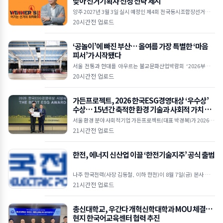
맞아 선거기획사 선정 전략 제시
양주 2027년 3월 3일 실시 예정인 제4회 전국동시조합장선거가 D
-200 국면에 접어들면서 출마예정자들의 선거 준비가 본격화되고
20시간전 업로드
있다.위너스 서승하 대표 컨설턴트 조합장선거는
‘공놀이’에 빠진 부산… 올여름 가장 특별한 ‘마음
피서’가 시작됐다
서울 전통과 현대를 아우르는 불교문화산업박람회 ‘2026부산국
제불교박람회’가 8월 6일 오후 2시 부산 벡스코(BEXCO) 제1전시
20시간전 업로드
장 3홀 특설무대에서 열린 개막식을 시작으로 나흘
가든프로젝트, 2026 한국ESG경영대상 ‘우수상’
수상… 15년간 축적한 환경 기술과 사회적 가치 인
정받아
서울 환경 분야 사회적기업 가든프로젝트(대표 박경복)가 2026 한
국ESG경영대상 ‘우수상’을 수상했다. 이번 수상은 지난 15년간
21시간전 업로드
도시농업, 빗물순환, 환경복지, 환경교육 등 다
한전, 에너지 신산업 이끌 ‘한전기술지주’ 공식 출범
나주 한국전력(사장 김동철, 이하 한전)이 8월 7일(금) 본사 비전
홀에서 에너지 신산업 생태계를 주도할 ‘한전기술지주’를 공식 출
21시간전 업로드
범하고 본격적인 사업 추진에 나섰다. 이날 행사에
총신대학교, 우간다 개혁신학대학과 MOU 체결…
현지 한국어교육센터 협력 추진