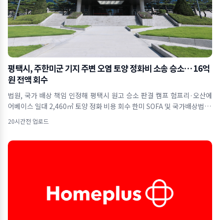
평택시, 주한미군 기지 주변 오염 토양 정화비 소송 승소… 16억
원 전액 회수
법원, 국가 배상 책임 인정해 평택시 원고 승소 판결 캠프 험프리·오산에
어베이스 일대 2,460㎥ 토양 정화 비용 회수 한미 SOFA 및 국가배상법 근
거&hel
20시간전 업로드