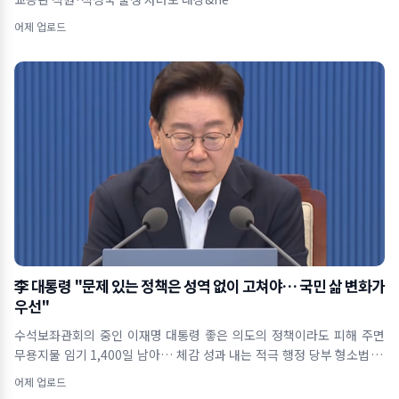
어제 업로드
李 대통령 "문제 있는 정책은 성역 없이 고쳐야… 국민 삶 변화가
우선"
수석보좌관회의 중인 이재명 대통령 좋은 의도의 정책이라도 피해 주면
무용지물 임기 1,400일 남아… 체감 성과 내는 적극 행정 당부 형소법 개
정&midd
어제 업로드