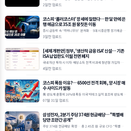
I 수요 상상을 초월하는 수준" 하루 만에 30억 달러 손실… 공매도
2일전 업로드
누적
코스피 ‘롤러코스터’ 장세에 질렸다… 한 달 만에 은
행 예금으로 35조 원 뭉칫돈 이동
증시 급등락 속 ‘역머니무브’ 본격화… 5대 시중은행 정기예금 35
조 원 급증 한국은행 기준금리 인상 여파, 연 3%대 예금 금리 매력
3일전 업로드
에 투자 대
[세제 개편안] 정부, '생산적 금융 ISA' 신설… 기존
ISA 납입한도 이월 전면 폐지
국내 자산 투자 시 이자·배당소득 전액 비과세 청년형 가입자 납입
액 10% 추가 소득공제 기존 일반 ISA는 납입한도 이월 폐지 및 최
4일전 업로드
장 5년 제한
코스피 폭등 이유?… 6500선 전격 회복, 양 시장 매
수 사이드카 발동
美 반도체 훈풍에 16%대 폭등 미국 빅테크 실적 호조에 반도체 투
심 대폭 개선 외국인 5조 원 대 폭풍 매수 삼성전자·SK하이닉스 2
07월 31일 업로드
0%대 급등하며 역대 최
삼성전자, 2분기 주당 374원 현금배당… "특별배
당안 조만간 공개"
주당 374원 현금배당 확정… 총 2.45조 원 규모 CFO "특별배당
포함 주주환원안 신속히 발표할 것" 미국 ADR 상장설엔 선 그어…