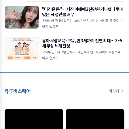
"더러운 돈"… 지진 피해에 3천만원 기부했다 뭇매
맞은 日 성인물 배우
온라인 커뮤니티 갈무리 300만 엔 및 기저귀·식료품 등 구호물품
전달 직업 비하하며 악플 쏟아낸 일부 누리꾼 논란 "지원 동참 유도
어제 업로드
목적&he
유아 무상교육·보육, 만 3세까지 전면 확대… 3~5
세 무상 체계 완성
교육부 인스타그램 갈무리 내년부터 만 3세 유아도 무상보육·교
육 지원 대상 포함 공공보육 이용률 2030년까지 55% 목표로 상향
어제 업로드
초4 대상 방
유투버스퀘어
더 보기