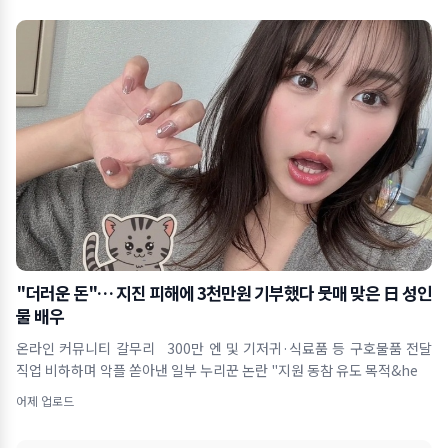
"더러운 돈"… 지진 피해에 3천만원 기부했다 뭇매 맞은 日 성인
물 배우
온라인 커뮤니티 갈무리 300만 엔 및 기저귀·식료품 등 구호물품 전달
직업 비하하며 악플 쏟아낸 일부 누리꾼 논란 "지원 동참 유도 목적&he
어제 업로드