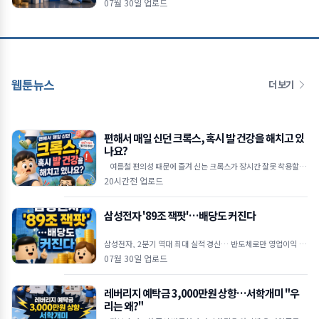
07월 30일 업로드
"현재
웹툰뉴스
더 보기
편해서 매일 신던 크록스, 혹시 발 건강을 해치고 있
나요?
여름철 편의성 때문에 즐겨 신는 크록스가 장시간 잘못 착용할 경
우 발 건강에 악영향을 줄 수 있다는 족부 전문가
20시간전 업로드
삼성전자 '89조 잭팟'…배당도 커진다
삼성전자, 2분기 역대 최대 실적 경신… 반도체로만 영업이익 89
조 원 역대 최대 실적 달성: 삼성전자는 2026년 2
07월 30일 업로드
레버리지 예탁금 3,000만원 상향…서학개미 "우
리는 왜?"