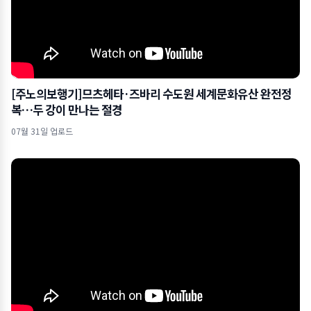
[주노의보행기]므츠헤타·즈바리 수도원 세계문화유산 완전정
복…두 강이 만나는 절경
07월 31일 업로드