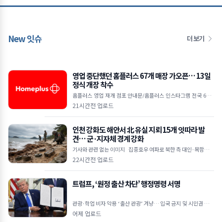
New 잇슈
더 보기
영업 중단했던 홈플러스 67개 매장 가오픈… 13일
정식 개장 착수
홈플러스 영업 재개 점포 안내문/홈플러스 인스타그램 전국 67개
매장 7일 가오픈 시작으로 운영 점검 착수 12일까지 미비점 보완
21시간전 업로드
후 13일부터 본격
인천 강화도 해안서 北 유실 지뢰 15개 잇따라 발
견… 군·지자체 경계 강화
기사와 관련 없는 이미지 집중호우 여파로 북한 측 대인·목함지뢰
유입 추정 주민 신고 및 군 수색으로 발견… 인명 피해는 없어 강화
22시간전 업로드
트럼프, ‘원정 출산 차단’ 행정명령 서명
관광·학업 비자 악용 ‘출산 관광’ 겨냥… 입국 금지 및 시민권 부여
차단 외교공관 직원·적성국 출생 자녀도 대상&he
어제 업로드