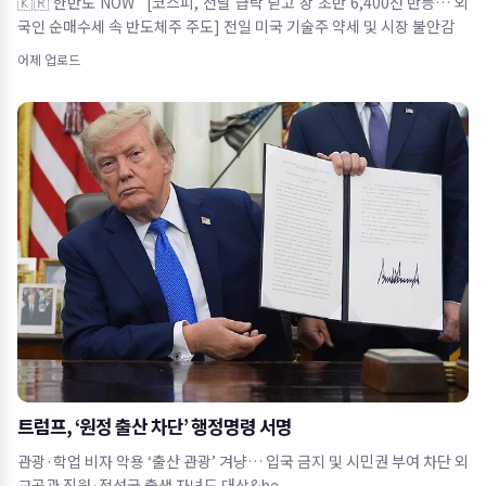
🇰🇷 한반도 NOW [코스피, 전날 급락 딛고 장 초반 6,400선 반등… 외
국인 순매수세 속 반도체주 주도] 전일 미국 기술주 약세 및 시장 불안감
어제 업로드
트럼프, ‘원정 출산 차단’ 행정명령 서명
관광·학업 비자 악용 ‘출산 관광’ 겨냥… 입국 금지 및 시민권 부여 차단 외
교공관 직원·적성국 출생 자녀도 대상&he