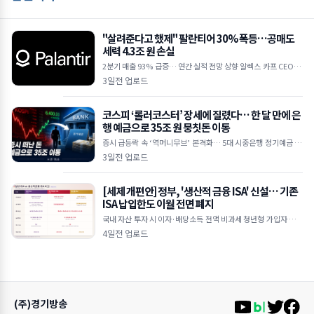
"살려준다고 했제" 팔란티어 30% 폭등…공매도
세력 4.3조 원 손실
2분기 매출 93% 급증… 연간 실적 전망 상향 알렉스 카프 CEO "A
I 수요 상상을 초월하는 수준" 하루 만에 30억 달러 손실… 공매도
3일전 업로드
누적
코스피 ‘롤러코스터’ 장세에 질렸다… 한 달 만에 은
행 예금으로 35조 원 뭉칫돈 이동
증시 급등락 속 ‘역머니무브’ 본격화… 5대 시중은행 정기예금 35
조 원 급증 한국은행 기준금리 인상 여파, 연 3%대 예금 금리 매력
3일전 업로드
에 투자 대
[세제 개편안] 정부, '생산적 금융 ISA' 신설… 기존
ISA 납입한도 이월 전면 폐지
국내 자산 투자 시 이자·배당소득 전액 비과세 청년형 가입자 납입
액 10% 추가 소득공제 기존 일반 ISA는 납입한도 이월 폐지 및 최
4일전 업로드
장 5년 제한
(주)경기방송