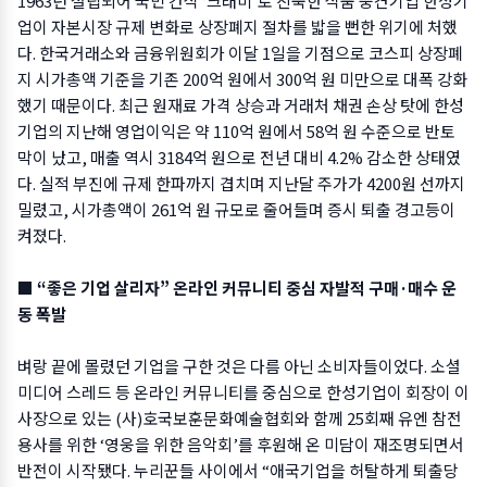
1963년 설립되어 국민 간식 ‘크래미’로 친숙한 식품 중견기업 한성기
업이 자본시장 규제 변화로 상장폐지 절차를 밟을 뻔한 위기에 처했
다. 한국거래소와 금융위원회가 이달 1일을 기점으로 코스피 상장폐
지 시가총액 기준을 기존 200억 원에서 300억 원 미만으로 대폭 강화
했기 때문이다. 최근 원재료 가격 상승과 거래처 채권 손상 탓에 한성
기업의 지난해 영업이익은 약 110억 원에서 58억 원 수준으로 반토
막이 났고, 매출 역시 3184억 원으로 전년 대비 4.2% 감소한 상태였
다. 실적 부진에 규제 한파까지 겹치며 지난달 주가가 4200원 선까지
밀렸고, 시가총액이 261억 원 규모로 줄어들며 증시 퇴출 경고등이
켜졌다.
■ “좋은 기업 살리자” 온라인 커뮤니티 중심 자발적 구매·매수 운
동 폭발
벼랑 끝에 몰렸던 기업을 구한 것은 다름 아닌 소비자들이었다. 소셜
미디어 스레드 등 온라인 커뮤니티를 중심으로 한성기업이 회장이 이
사장으로 있는 (사)호국보훈문화예술협회와 함께 25회째 유엔 참전
용사를 위한 ‘영웅을 위한 음악회’를 후원해 온 미담이 재조명되면서
반전이 시작됐다. 누리꾼들 사이에서 “애국기업을 허탈하게 퇴출당