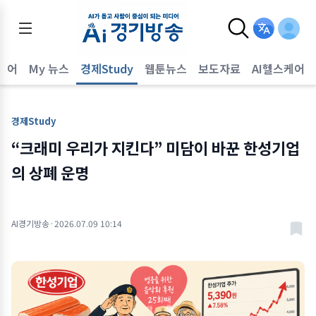
퀘어
My 뉴스
경제Study
웹툰뉴스
보도자료
AI헬스케어
경제Study
“크래미 우리가 지킨다” 미담이 바꾼 한성기업
의 상폐 운명
AI경기방송
·
2026.07.09 10:14