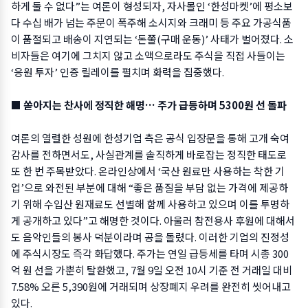
하게 둘 수 없다”는 여론이 형성되자, 자사몰인 ‘한성마켓’에 평소보
다 수십 배가 넘는 주문이 폭주해 소시지와 크래미 등 주요 가공식품
이 품절되고 배송이 지연되는 ‘돈쭐(구매 운동)’ 사태가 벌어졌다. 소
비자들은 여기에 그치지 않고 소액으로라도 주식을 직접 사들이는
‘응원 투자’ 인증 릴레이를 펼치며 화력을 집중했다.
■ 쏟아지는 찬사에 정직한 해명… 주가 급등하며 5300원 선 돌파
여론의 열렬한 성원에 한성기업 측은 공식 입장문을 통해 고개 숙여
감사를 전하면서도, 사실관계를 솔직하게 바로잡는 정직한 태도로
또 한 번 주목받았다. 온라인상에서 ‘국산 원료만 사용하는 착한 기
업’으로 와전된 부분에 대해 “좋은 품질을 부담 없는 가격에 제공하
기 위해 수입산 원재료도 선별해 함께 사용하고 있으며 이를 투명하
게 공개하고 있다”고 해명한 것이다. 아울러 참전용사 후원에 대해서
도 음악인들의 봉사 덕분이라며 공을 돌렸다. 이러한 기업의 진정성
에 주식시장도 즉각 화답했다. 주가는 연일 급등세를 타며 시총 300
억 원 선을 가뿐히 탈환했고, 7월 9일 오전 10시 기준 전 거래일 대비
7.58% 오른 5,390원에 거래되며 상장폐지 우려를 완전히 씻어내고
있다.