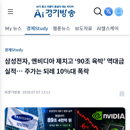
어
My 뉴스
경제Study
웹툰뉴스
보도자료
AI헬스케어
경제Study
삼성전자, 엔비디아 제치고 ‘90조 육박’ 역대급
실적… 주가는 되레 10%대 폭락
AI경기방송
·
2026.07.07 13:11