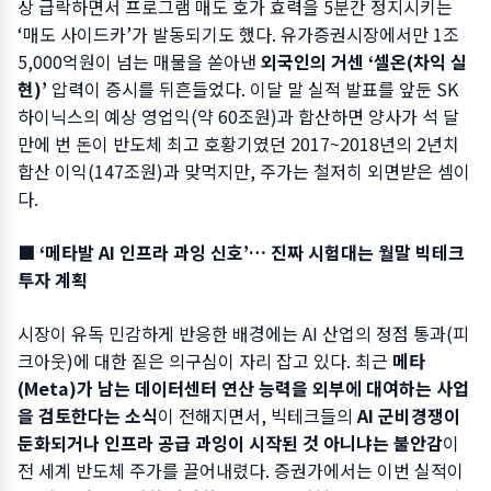
상 급락하면서 프로그램 매도 호가 효력을 5분간 정지시키는
‘매도 사이드카’가 발동되기도 했다. 유가증권시장에서만 1조
5,000억원이 넘는 매물을 쏟아낸
외국인의 거센 ‘셀온(차익 실
현)’
압력이 증시를 뒤흔들었다. 이달 말 실적 발표를 앞둔 SK
하이닉스의 예상 영업익(약 60조원)과 합산하면 양사가 석 달
만에 번 돈이 반도체 최고 호황기였던 2017~2018년의 2년치
합산 이익(147조원)과 맞먹지만, 주가는 철저히 외면받은 셈이
다.
■ ‘메타발 AI 인프라 과잉 신호’… 진짜 시험대는 월말 빅테크
투자 계획
시장이 유독 민감하게 반응한 배경에는 AI 산업의 정점 통과(피
크아웃)에 대한 짙은 의구심이 자리 잡고 있다. 최근
메타
(Meta)가 남는 데이터센터 연산 능력을 외부에 대여하는 사업
을 검토한다는 소식
이 전해지면서, 빅테크들의
AI 군비경쟁이
둔화되거나 인프라 공급 과잉이 시작된 것 아니냐는 불안감
이
전 세계 반도체 주가를 끌어내렸다. 증권가에서는 이번 실적이