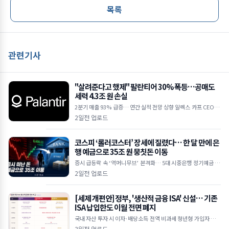
목록
관련기사
"살려준다고 했제" 팔란티어 30% 폭등…공매도
세력 4.3조 원 손실
2분기 매출 93% 급증… 연간 실적 전망 상향 알렉스 카프 CEO "A
I 수요 상상을 초월하는 수준" 하루 만에 30억 달러 손실… 공매도
2일전 업로드
누적
코스피 ‘롤러코스터’ 장세에 질렸다… 한 달 만에 은
행 예금으로 35조 원 뭉칫돈 이동
증시 급등락 속 ‘역머니무브’ 본격화… 5대 시중은행 정기예금 35
조 원 급증 한국은행 기준금리 인상 여파, 연 3%대 예금 금리 매력
2일전 업로드
에 투자 대
[세제 개편안] 정부, '생산적 금융 ISA' 신설… 기존
ISA 납입한도 이월 전면 폐지
국내 자산 투자 시 이자·배당소득 전액 비과세 청년형 가입자 납입
액 10% 추가 소득공제 기존 일반 ISA는 납입한도 이월 폐지 및 최
3일전 업로드