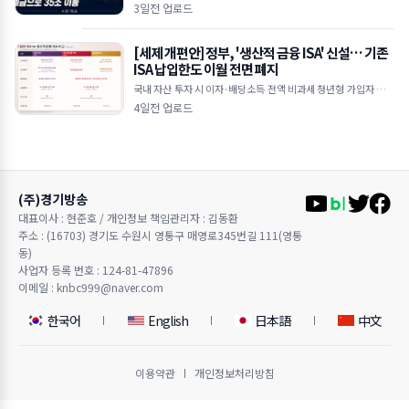
조 원 급증 한국은행 기준금리 인상 여파, 연 3%대 예금 금리 매력
3일전 업로드
에 투자 대
[세제 개편안] 정부, '생산적 금융 ISA' 신설… 기존
ISA 납입한도 이월 전면 폐지
국내 자산 투자 시 이자·배당소득 전액 비과세 청년형 가입자 납입
액 10% 추가 소득공제 기존 일반 ISA는 납입한도 이월 폐지 및 최
4일전 업로드
장 5년 제한
(주)경기방송
대표이사 : 현준호 / 개인정보 책임관리자 : 김동환
주소 : (16703) 경기도 수원시 영통구 매영로345번길 111(영통
동)
사업자 등록 번호 : 124-81-47896
이메일 : knbc999@naver.com
한국어
English
日本語
中文
이용약관
개인정보처리방침