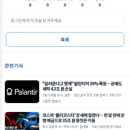
0
0
0
0
0
로그인하여 의견을 남겨주세요.
목록
관련기사
"살려준다고 했제" 팔란티어 30% 폭등…공매도
세력 4.3조 원 손실
2분기 매출 93% 급증… 연간 실적 전망 상향 알렉스 카프 CEO "A
I 수요 상상을 초월하는 수준" 하루 만에 30억 달러 손실… 공매도
3일전 업로드
누적
코스피 ‘롤러코스터’ 장세에 질렸다… 한 달 만에 은
행 예금으로 35조 원 뭉칫돈 이동
증시 급등락 속 ‘역머니무브’ 본격화… 5대 시중은행 정기예금 35