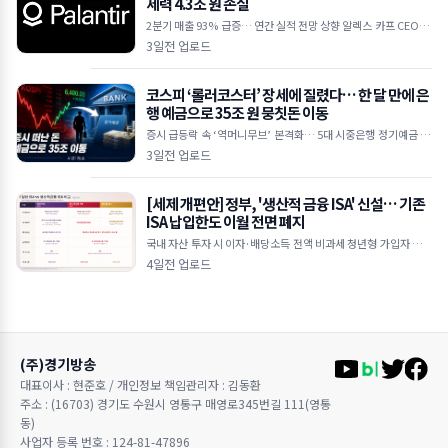
세력 4.3조 원 손실
2분기 매출 93% 급증… 연간 실적 전망 상향 알렉스 카프 CEO "A
I 수요 상상을 초월하는 수준" 하루 만에 30억 달러 손실… 공매도
3일전 업로드
누적
코스피 ‘롤러코스터’ 장세에 질렸다… 한 달 만에 은
행 예금으로 35조 원 뭉칫돈 이동
증시 급등락 속 ‘역머니무브’ 본격화… 5대 시중은행 정기예금 35
조 원 급증 한국은행 기준금리 인상 여파, 연 3%대 예금 금리 매력
3일전 업로드
에 투자 대
[세제 개편안] 정부, '생산적 금융 ISA' 신설… 기존
ISA 납입한도 이월 전면 폐지
국내 자산 투자 시 이자·배당소득 전액 비과세 청년형 가입자 납입
액 10% 추가 소득공제 기존 일반 ISA는 납입한도 이월 폐지 및 최
4일전 업로드
장 5년 제한
(주)경기방송
대표이사 : 현준호 / 개인정보 책임관리자 : 김동환
주소 : (16703) 경기도 수원시 영통구 매영로345번길 111(영통
동)
사업자 등록 번호 : 124-81-47896