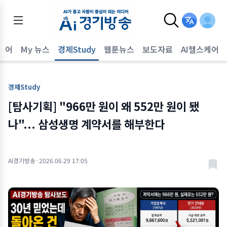
퀘어
My 뉴스
경제Study
웹툰뉴스
보도자료
AI헬스케어
경제Study
[탐사기획] "966만 원이 왜 552만 원이 됐
나"... 삼성생명 계약서를 해부한다
AI경기방송
·
2026.06.29 17:05