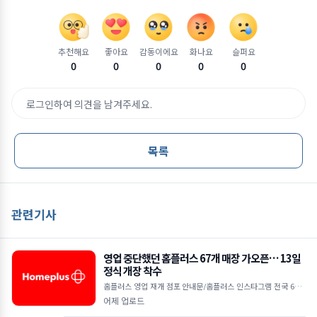
추천해요
좋아요
감동이에요
화나요
슬퍼요
0
0
0
0
0
로그인하여 의견을 남겨주세요.
목록
관련기사
영업 중단했던 홈플러스 67개 매장 가오픈… 13일
정식 개장 착수
홈플러스 영업 재개 점포 안내문/홈플러스 인스타그램 전국 67개
매장 7일 가오픈 시작으로 운영 점검 착수 12일까지 미비점 보완
어제 업로드
후 13일부터 본격