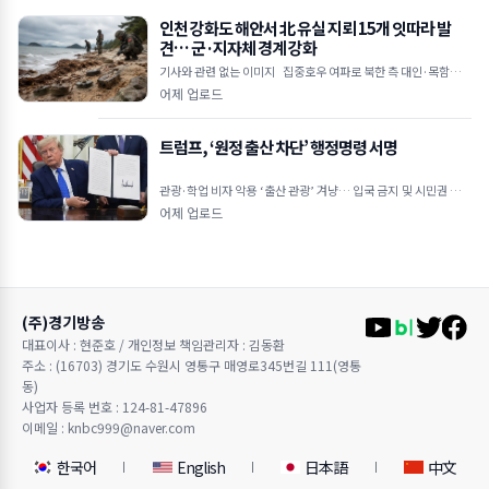
인천 강화도 해안서 北 유실 지뢰 15개 잇따라 발
견… 군·지자체 경계 강화
기사와 관련 없는 이미지 집중호우 여파로 북한 측 대인·목함지뢰
유입 추정 주민 신고 및 군 수색으로 발견… 인명 피해는 없어 강화
어제 업로드
트럼프, ‘원정 출산 차단’ 행정명령 서명
관광·학업 비자 악용 ‘출산 관광’ 겨냥… 입국 금지 및 시민권 부여
차단 외교공관 직원·적성국 출생 자녀도 대상&he
어제 업로드
(주)경기방송
대표이사 : 현준호 / 개인정보 책임관리자 : 김동환
주소 : (16703) 경기도 수원시 영통구 매영로345번길 111(영통
동)
사업자 등록 번호 : 124-81-47896
이메일 : knbc999@naver.com
한국어
English
日本語
中文