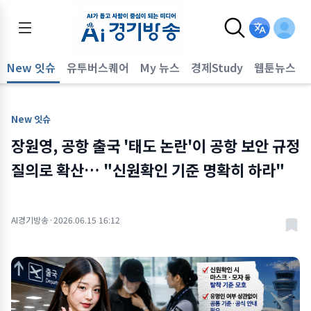
New 잇슈
유투버스퀘어
My 뉴스
경제Study
웹툰뉴스
New 잇슈
장원영, 공항 출국 '태도 논란'이 공항 보안 규정
질의로 확산… "신원확인 기준 명확히 하라"
AI경기방송
·
2026.06.15 16:12