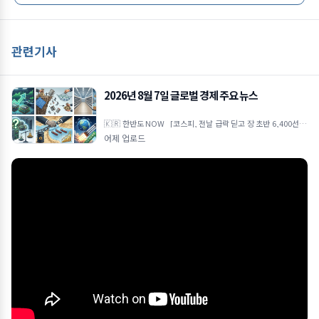
관련기사
2026년 8월 7일 글로벌 경제 주요 뉴스
🇰🇷 한반도 NOW [코스피, 전날 급락 딛고 장 초반 6,400선 반
등… 외국인 순매수세 속 반도체주 주도] 전일 미국 기술주 약세 및
어제 업로드
시장 불안감