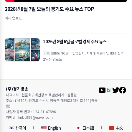
2026년 8월 7일 오늘의 경기도 주요 뉴스 TOP
어제 업로드
2026년 8월 6일 글로벌 경제 주요 뉴스
🇰🇷 한반도 NOW [삼성전자, 차세대 메모리 'zHBM' 전격 공
개… GPU 적층으로 AI 반도체 한계 극복 선언] 삼성전자가 그래픽
2일전 업로드
처리장치(GPU
(주)경기방송
대표이사 : 현준호 / 개인정보 책임관리자 : 김동환
주소 : (16703) 경기도 수원시 영통구 매영로345번길 111(영통
동)
사업자 등록 번호 : 124-81-47896
이메일 : knbc999@naver.com
한국어
English
日本語
中文