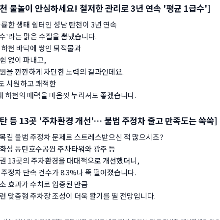
천 물놀이 안심하세요! 철저한 관리로 3년 연속 '평균 1급수']
훌륭한 생태 쉼터인 성남 탄천이 3년 연속
급수'라는 맑은 수질을 뽐냈습니다.
 하천 바닥에 쌓인 퇴적물과
쉼 없이 파내고,
원을 깐깐하게 차단한 노력의 결과인데요.
도 시원하고 쾌적한
태 하천의 매력을 마음껏 누리셔도 좋겠습니다.
탄 등 13곳 '주차환경 개선'… 불법 주정차 줄고 만족도는 쑥쑥]
목길 불법 주정차 문제로 스트레스받으신 적 많으시죠?
화성 동탄호수공원 주차타워와 광주 등
권 13곳의 주차환경을 대대적으로 개선했더니,
 주정차 단속 건수가 8.3%나 뚝 떨어졌습니다.
소 효과가 수치로 입증된 만큼
런 맞춤형 주차장 조성이 더욱 활기를 띨 전망입니다.