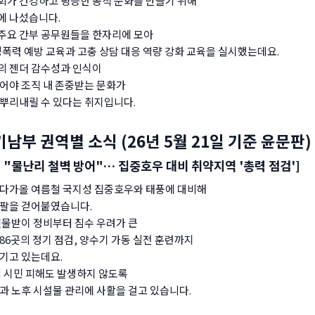
가 건강하고 평등한 공직 문화를 만들기 위해
에 나섰습니다.
 주요 간부 공무원들을 한자리에 모아
폭력 예방 교육과 고충 상담 대응 역량 강화 교육을 실시했는데요.
의 젠더 감수성과 인식이
어야 조직 내 존중받는 문화가
뿌리내릴 수 있다는 취지입니다.
기남부 권역별 소식 (26년 5월 21일 기준 윤문판)
, "물난리 철벽 방어"… 집중호우 대비 취약지역 '총력 점검']
다가올 여름철 국지성 집중호우와 태풍에 대비해
팔을 걷어붙였습니다.
빗물받이 정비부터 침수 우려가 큰
86곳의 정기 점검, 양수기 가동 실전 훈련까지
기고 있는데요.
의 시민 피해도 발생하지 않도록
과 노후 시설물 관리에 사활을 걸고 있습니다.