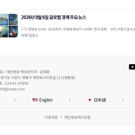
2026년 8월 6일 글로벌 경제 주요 뉴스
🇰🇷 한반도 NOW [삼성전자, 차세대 메모리 'zHBM' 전격 공개… GPU 적층으로 AI
복 선언] 삼성전자가 그래픽처리장치(GPU
어제 업로드
호 / 개인정보 책임관리자 : 김동환
03) 경기도 수원시 영통구 매영로345번길 111(영통동)
: 124-81-47896
999@naver.com
English
日本語
이용약관
개인정보처리방침