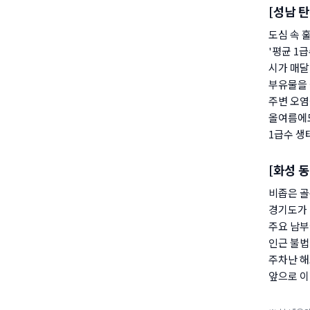
[성남 탄
도심 속 
'평균 1
시가 매달
부유물을 
주변 오염
올여름에
1급수 생
[화성 동
비좁은 골
경기도가 
주요 남부
인근 불법
주차난 해
앞으로 이