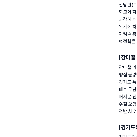
전담반(T
학교와 지
과감히 허
위기에 처
지켜줄 촘
행정력을 
[장마철 
장마철 거
양심 불량
경기도 
폐수 무단
매서운 집
수질 오염
적발 시 
[경기도