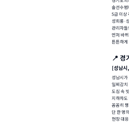
경기도의회
솔선수범
5급 이상
성희롱·성
관리자들
먼저 바뀌
튼튼하게 
📍 경
[성남시
성남시가 
일찌감치 
도심 속 
지하차도 
꼼꼼히 챙
단 한 명
현장 대응