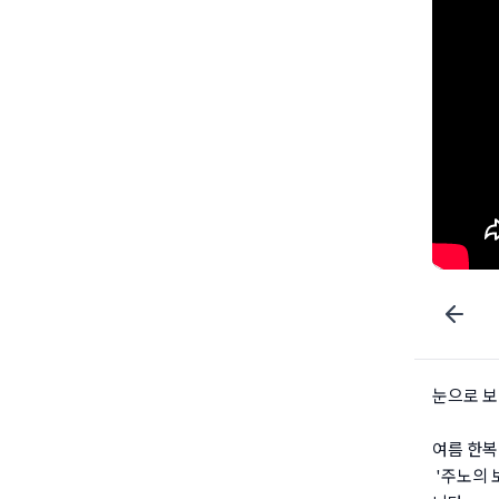
눈으로 보
여름 한복
'주노의 