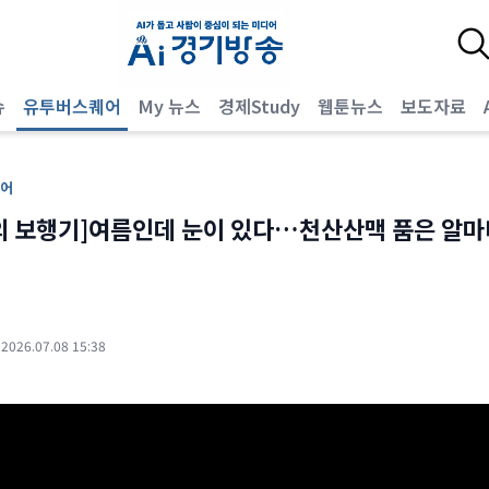
슈
유투버스퀘어
My 뉴스
경제Study
웹툰뉴스
보도자료
어
의 보행기]여름인데 눈이 있다…천산산맥 품은 알마
·
2026.07.08 15:38