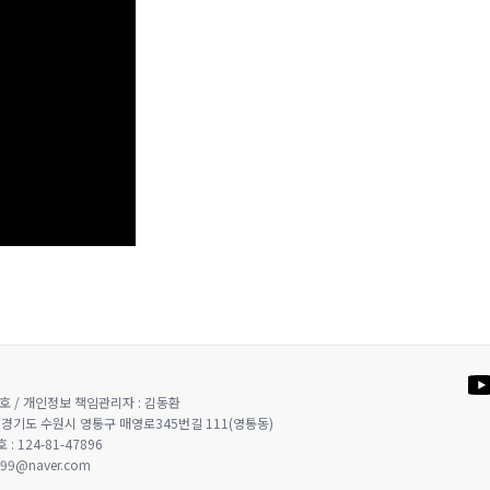
호 / 개인정보 책임관리자 : 김동환
03) 경기도 수원시 영통구 매영로345번길 111(영통동)
: 124-81-47896
999@naver.com