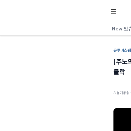
AI 리포터
New 잇
유투버스퀘
[주노
블락
AI경기방송