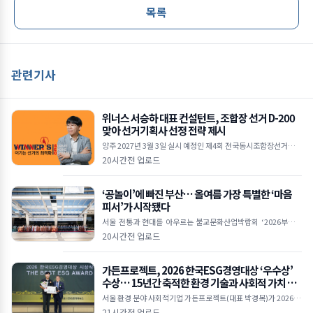
목록
관련기사
위너스 서승하 대표 컨설턴트, 조합장 선거 D-200
맞아 선거기획사 선정 전략 제시
양주 2027년 3월 3일 실시 예정인 제4회 전국동시조합장선거가 D
-200 국면에 접어들면서 출마예정자들의 선거 준비가 본격화되고
20시간전 업로드
있다.위너스 서승하 대표 컨설턴트 조합장선거는
‘공놀이’에 빠진 부산… 올여름 가장 특별한 ‘마음
피서’가 시작됐다
서울 전통과 현대를 아우르는 불교문화산업박람회 ‘2026부산국
제불교박람회’가 8월 6일 오후 2시 부산 벡스코(BEXCO) 제1전시
20시간전 업로드
장 3홀 특설무대에서 열린 개막식을 시작으로 나흘
가든프로젝트, 2026 한국ESG경영대상 ‘우수상’
수상… 15년간 축적한 환경 기술과 사회적 가치 인
정받아
서울 환경 분야 사회적기업 가든프로젝트(대표 박경복)가 2026 한
국ESG경영대상 ‘우수상’을 수상했다. 이번 수상은 지난 15년간
21시간전 업로드