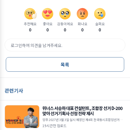
추천해요
좋아요
감동이에요
화나요
슬퍼요
0
0
0
0
0
로그인하여 의견을 남겨주세요.
목록
관련기사
위너스 서승하 대표 컨설턴트, 조합장 선거 D-200
맞아 선거기획사 선정 전략 제시
양주 2027년 3월 3일 실시 예정인 제4회 전국동시조합장선거가 D
-200 국면에 접어들면서 출마예정자들의 선거 준비가 본격화되고
19시간전 업로드
있다.위너스 서승하 대표 컨설턴트 조합장선거는