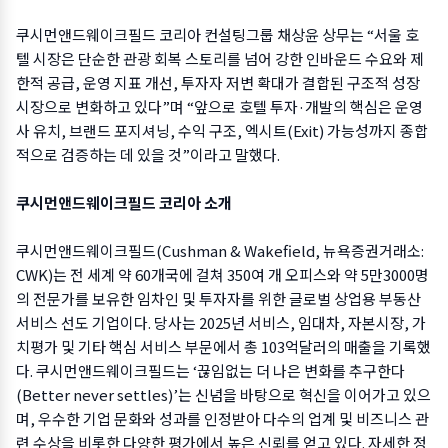
쿠시먼앤드웨이크필드 코리아 컨설팅그룹 채상윤 상무는 “서울 호
텔 시장은 단순한 관광 회복 스토리를 넘어 강한 인바운드 수요와 제
한적 공급, 운영 지표 개선, 투자자 저변 확대가 결합된 구조적 성장
시장으로 변화하고 있다”며 “앞으로 호텔 투자·개발의 핵심은 운영
사 유치, 브랜드 포지셔닝, 수익 구조, 엑시트(Exit) 가능성까지 종합
적으로 검증하는 데 있을 것”이라고 말했다.
쿠시먼앤드웨이크필드 코리아 소개
쿠시먼앤드웨이크필드(Cushman & Wakefield, 뉴욕증권거래소:
CWK)는 전 세계 약 60개국에 걸쳐 350여 개 오피스와 약 5만3000명
의 전문가를 보유한 임차인 및 투자자를 위한 글로벌 상업용 부동산
서비스 선도 기업이다. 당사는 2025년 서비스, 임대차, 자본시장, 가
치평가 및 기타 핵심 서비스 부문에서 총 103억달러의 매출을 기록했
다. 쿠시먼앤드웨이크필드는 ‘끊임없는 더 나은 변화를 추구한다
(Better never settles)’는 신념을 바탕으로 혁신을 이어가고 있으
며, 우수한 기업 문화와 성과를 인정받아 다수의 업계 및 비즈니스 관
련 수상을 비롯한 다양한 평가에서 높은 신뢰를 얻고 있다. 자세한 정