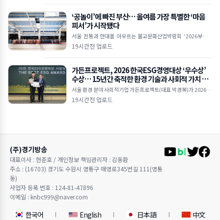
‘공놀이’에 빠진 부산… 올여름 가장 특별한 ‘마음
피서’가 시작됐다
서울 전통과 현대를 아우르는 불교문화산업박람회 ‘2026부산국
제불교박람회’가 8월 6일 오후 2시 부산 벡스코(BEXCO) 제1전시
19시간전 업로드
장 3홀 특설무대에서 열린 개막식을 시작으로 나흘
가든프로젝트, 2026 한국ESG경영대상 ‘우수상’
수상… 15년간 축적한 환경 기술과 사회적 가치 인
정받아
서울 환경 분야 사회적기업 가든프로젝트(대표 박경복)가 2026 한
국ESG경영대상 ‘우수상’을 수상했다. 이번 수상은 지난 15년간
19시간전 업로드
도시농업, 빗물순환, 환경복지, 환경교육 등 다
(주)경기방송
대표이사 : 현준호 / 개인정보 책임관리자 : 김동환
주소 : (16703) 경기도 수원시 영통구 매영로345번길 111(영통
동)
사업자 등록 번호 : 124-81-47896
이메일 : knbc999@naver.com
한국어
English
日本語
中文