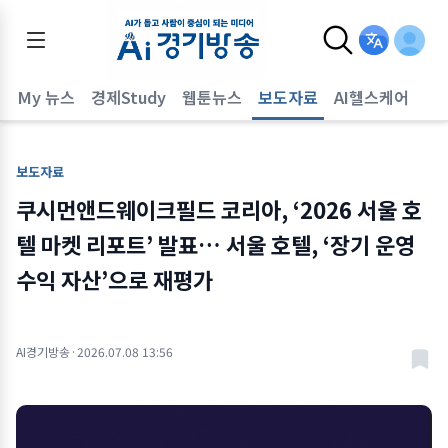
어
My 뉴스
경제Study
웹툰뉴스
보도자료
AI헬스케어
보도자료
쿠시먼앤드웨이크필드 코리아, ‘2026 서울 호
텔 마켓 리포트’ 발표… 서울 호텔, ‘장기 운영
수익 자산’으로 재평가
AI경기방송
·
2026.07.08 13:56