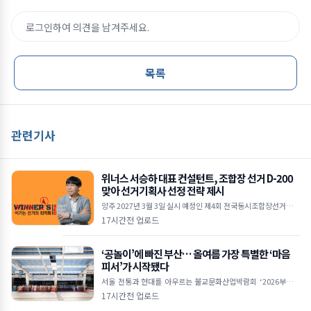
로그인하여 의견을 남겨주세요.
목록
관련기사
위너스 서승하 대표 컨설턴트, 조합장 선거 D-200
맞아 선거기획사 선정 전략 제시
양주 2027년 3월 3일 실시 예정인 제4회 전국동시조합장선거가 D
-200 국면에 접어들면서 출마예정자들의 선거 준비가 본격화되고
17시간전 업로드
있다.위너스 서승하 대표 컨설턴트 조합장선거는
‘공놀이’에 빠진 부산… 올여름 가장 특별한 ‘마음
피서’가 시작됐다
서울 전통과 현대를 아우르는 불교문화산업박람회 ‘2026부산국
제불교박람회’가 8월 6일 오후 2시 부산 벡스코(BEXCO) 제1전시
17시간전 업로드
장 3홀 특설무대에서 열린 개막식을 시작으로 나흘