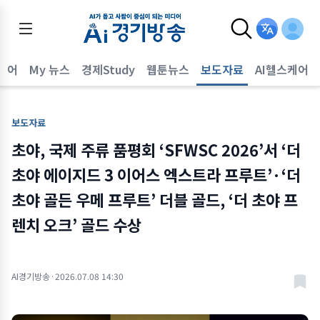
퀘어
My 뉴스
경제Study
웹툰뉴스
보도자료
AI헬스케어
보도자료
초야, 국제 주류 품평회 ‘SFWSC 2026’서 ‘더
초야 에이지드 3 이어스 엑스트라 프루트’·‘더
초야 골든 우메 프루트’ 더블 골드, ‘더 초야 프
렌치 오크’ 골드 수상
AI경기방송
·
2026.07.08 14:30