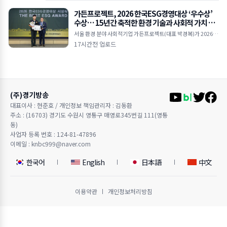
가든프로젝트, 2026 한국ESG경영대상 ‘우수상’
수상… 15년간 축적한 환경 기술과 사회적 가치 인
정받아
서울 환경 분야 사회적기업 가든프로젝트(대표 박경복)가 2026 한
국ESG경영대상 ‘우수상’을 수상했다. 이번 수상은 지난 15년간
17시간전 업로드
도시농업, 빗물순환, 환경복지, 환경교육 등 다
(주)경기방송
대표이사 : 현준호 / 개인정보 책임관리자 : 김동환
주소 : (16703) 경기도 수원시 영통구 매영로345번길 111(영통
동)
사업자 등록 번호 : 124-81-47896
이메일 : knbc999@naver.com
한국어
English
日本語
中文
이용약관
개인정보처리방침