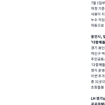
7월 1일
자정 기준
사용이 지
누수 의심
자동으로 
용인시, 
'다함께돌
경기 용인
처인구 역
주민공동
'다함께돌
정식 운영
이번 추가
총 31곳
초등돌봄 
LH 경기
공공주택