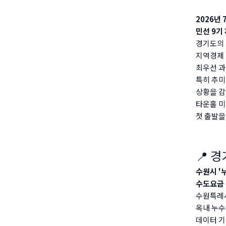
2026년 
민선 9기
경기도의 
지역경제 
최우선 과
특히 추미
상황을 감
타운홀 미
첫 출발을
📍 
수원시 '
수도요금 
수원특례
옥내 누수
데이터 기