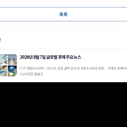
목록
사
2026년 8월 7일 글로벌 경제 주요 뉴스
🇰🇷 한반도 NOW [코스피, 전날 급락 딛고 장 초반 6,400선 반등… 외국인 순매
주도] 전일 미국 기술주 약세 및 시장 불안감
15시간전 업로드