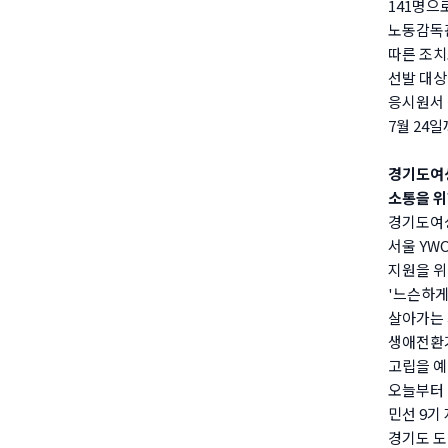
141명으
노동감독관
따른 조치
선발 대상
응시원서 
7월 24
경기도여성
소통을 위
경기도여성
서울 YW
지원을 위
'느슨하게
살아가는 
생애전환
고립을 
오늘부터 
민선 9기
경기도 도