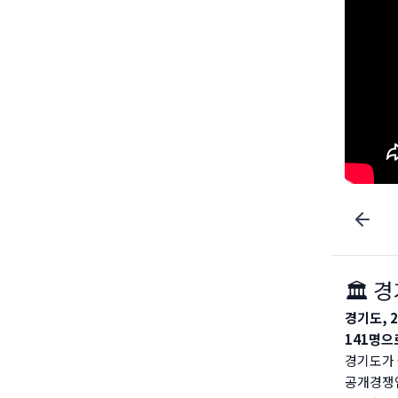
🏛️
경기도, 
141명으
경기도가 
공개경쟁