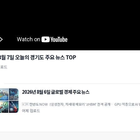
 8월 7일 오늘의 경기도 주요 뉴스 TOP
업로드
2026년 8월 6일 글로벌 경제 주요 뉴스
🇰🇷 한반도 NOW [삼성전자, 차세대 메모리 'zHBM' 전격 공개… GPU 적층으로 AI
복 선언] 삼성전자가 그래픽처리장치(GPU
어제 업로드