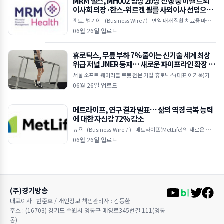
MRM 헬스, MH002 임상 2b상 진행 중 미셸 드퇴
이사회 의장·한스-위르겐 뵐를 사외이사 선임으로
이사회 강화
겐트, 벨기에--(Business Wire / )--면역 매개 질환 치료용 마이크
로바이옴 기반 치료제를 개발 중인 임상 단계 바이오텍인 MRM 헬
06월 26일 업로드
스(MRM Health)가 25일(
휴로틱스, 무릎 부하 7% 줄이는 신기술 세계 최상
위급 저널 JNER 등재… 새로운 파이프라인 확장 시
동
서울 소프트 웨어러블 로봇 전문 기업 휴로틱스(대표 이기욱)가 개
발한 무동력 기반의 ‘수동형 소프트 엑소슈트(Passive Soft Exos
06월 26일 업로드
uit)’ 기술이
메트라이프, 연구 결과 발표… 삶의 역경 극복 능력
에 대한 자신감 72% 감소
뉴욕--(Business Wire / )--메트라이프(MetLife)의 새로운 다국
적 연구에 따르면, 눈에 띄는 ‘자신감 격차(confidence gap)’가
06월 26일 업로드
(주)경기방송
대표이사 : 현준호 / 개인정보 책임관리자 : 김동환
주소 : (16703) 경기도 수원시 영통구 매영로345번길 111(영통
동)