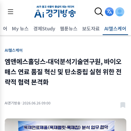
퀘어
My 뉴스
경제Study
웹툰뉴스
보도자료
AI헬스케어
AI헬스케어
엠앤에스홀딩스-대덕분석기술연구원, 바이오
매스 연료 품질 혁신 및 탄소중립 실현 위한 전
략적 협력 본격화
AI경기방송
·
2026.06.26 09:00