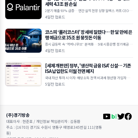
세력 4.3조 원 손실
2분기 매출 93% 급증… 연간 실적 전망 상향 알렉스 카프 CEO "A
I 수요 상상을 초월하는 수준" 하루 만에 30억 달러 손실… 공매도
4일전 업로드
누적
코스피 ‘롤러코스터’ 장세에 질렸다… 한 달 만에 은
행 예금으로 35조 원 뭉칫돈 이동
증시 급등락 속 ‘역머니무브’ 본격화… 5대 시중은행 정기예금 35
조 원 급증 한국은행 기준금리 인상 여파, 연 3%대 예금 금리 매력
4일전 업로드
에 투자 대
[세제 개편안] 정부, '생산적 금융 ISA' 신설… 기존
ISA 납입한도 이월 전면 폐지
국내 자산 투자 시 이자·배당소득 전액 비과세 청년형 가입자 납입
액 10% 추가 소득공제 기존 일반 ISA는 납입한도 이월 폐지 및 최
5일전 업로드
장 5년 제한
(주)경기방송
대표이사 : 현준호 / 개인정보 책임관리자 : 김동환
주소 : (16703) 경기도 수원시 영통구 매영로345번길 111(영통
동)