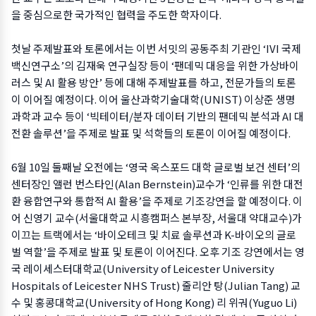
을 중심으로한 국가적인 협력을 주도한 학자이다.
첫날 주제발표와 토론에서는 이번 서밋의 공동주최 기관인 ‘IVI 국제
백신연구소’의 김재욱 연구실장 등이 ‘팬데믹 대응을 위한 가상바이
러스 및 AI 활용 방안’ 등에 대해 주제발표를 하고, 전문가들의 토론
이 이어질 예정이다. 이어 울산과학기술대학(UNIST) 이상준 생명
과학과 교수 등이 ‘빅테이터/분자 데이터 기반의 팬데믹 분석과 AI 대
전환 솔루션’을 주제로 발표 및 석학들의 토론이 이어질 예정이다.
6월 10일 둘째날 오전에는 ‘영국 옥스포드 대학 글로벌 보건 센터’의
센터장인 앨런 번스타인(Alan Bernstein)교수가 ‘인류를 위한 대전
환 융합연구와 통합적 AI 활용’을 주제로 기조강연을 할 예정이다. 이
어 신영기 교수(서울대학교 시흥캠퍼스 본부장, 서울대 약대교수)가
이끄는 트랙에서는 ‘바이오테크 및 치료 솔루션과 K-바이오의 글로
벌 역할’을 주제로 발표 및 토론이 이어진다. 오후 기조 강연에서는 영
국 레이세스터대학교(University of Leicester University
Hospitals of Leicester NHS Trust) 줄리안 탕(Julian Tang) 교
수 및 홍콩대학교(University of Hong Kong) 리 위궈(Yuguo Li)