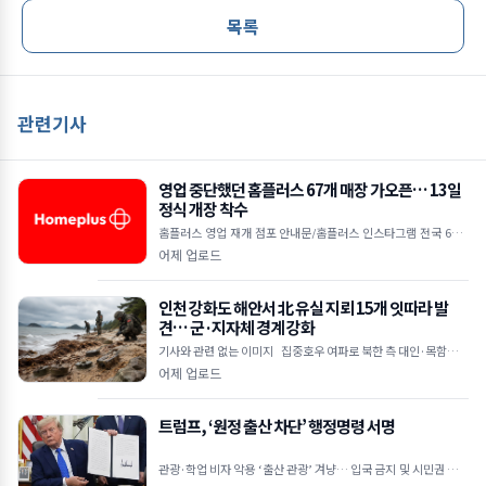
목록
관련기사
영업 중단했던 홈플러스 67개 매장 가오픈… 13일
정식 개장 착수
홈플러스 영업 재개 점포 안내문/홈플러스 인스타그램 전국 67개
매장 7일 가오픈 시작으로 운영 점검 착수 12일까지 미비점 보완
어제 업로드
후 13일부터 본격
인천 강화도 해안서 北 유실 지뢰 15개 잇따라 발
견… 군·지자체 경계 강화
기사와 관련 없는 이미지 집중호우 여파로 북한 측 대인·목함지뢰
유입 추정 주민 신고 및 군 수색으로 발견… 인명 피해는 없어 강화
어제 업로드
트럼프, ‘원정 출산 차단’ 행정명령 서명
관광·학업 비자 악용 ‘출산 관광’ 겨냥… 입국 금지 및 시민권 부여