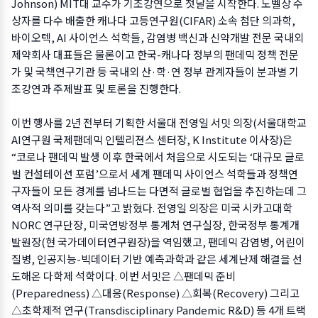
Johnson) MIT대 교수가 기조강연으로 첫날을 시작한다. 노벨상 수
상자를 다수 배출한 캐나다 고등연구원(CIFAR) 소속 첨단 의과학,
바이오텍, AI 사이언스 석학들, 감염병 백신과 신약개발 전문 국내외
제약회사 대표들은 물론이고 한국-캐나다 정부의 팬데믹 정책 전문
가 및 국책연구기관 등 국내외 산·학·연 정부 관계자들이 분과별 기
조강연과 주제발표 및 토론을 진행한다.
이번 행사를 2년 전부터 기획한 서울대 전영일 서밋 의장(서울대학교
AI연구원 국제팬데믹 인텔리젼스 센터장, K Institute 이사장)은
“코로나 팬데믹 발생 이후 한국에서 처음으로 시도되는 ‘대규모 글로
벌 컨설테이션 포럼’으로서 세계 팬데믹 사이언스 석학들과 정책연
구자들이 모든 경계를 넘나드는 다면적 글로벌 협업을 추진하는데 그
역사적 의미를 갖는다”고 밝혔다. 전영일 의장은 미국 시카고대학
NORC 연구단장, 미국연방정부 통계처 연구실장, 한국정부 통계개
발원장(현 국가데이터연구원장)을 역임했고, 팬데믹 감염병, 어린이
질병, 인공지능-빅데이터 기반 예측과학과 같은 세계난제 해결을 선
도해온 다학제 석학이다. 이번 서밋은 △팬데믹 준비
(Preparedness) △대응(Response) △회복(Recovery) 그리고
△초학제적 연구(Transdisciplinary Pandemic R&D) 등 4개 트랙