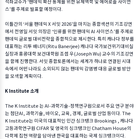
석좌교수가 ‘팬데믹 확산 통제를 위한 유체역학 및 에어로졸 사이언
스’를 주제로 발표할 예정이다.
이틀간의 ‘서울 팬데믹 X 서밋 2026’을 마치는 종합섹션의 기조강연
에서 전영일 서밋 의장은 ‘인류를 위한 팬데믹 AI 사이언스’를 주제로
팬데믹 글로벌 대비전략을 종합적으로 제시한다. 특히 캐나다 정부를
대표하는 리투 배너지(Ritu Banerjee) 캐나다 국가보건위기대비실
실장과 홍콩대학 보건대학원 죠셉 우(Joseph Wu) 교수의 기조강연
을 함께 진행한다. 서밋 종합토론에서는 세계가 하나로 연결된 시대
속에서 어떤 나라도 소외되지 않는 팬데믹 감염병 대응 글로벌 방안
을 모색할 계획이다.
K Institute 소개
The K Institute 는 AI-과학기술-정책연구원으로서 주요 연구 분야
는 첨단AI, 과학기술, 바이오, 교육, 경제, 글로벌 산업 등이다. The
K Institute는 미국의 대표적인 민간 싱크탱크 Brookings , 캐나다
고등과학연구원 CIFAR 및 영국의 싱크탱크인 Chatham House의
다학제 집현 역량을 담아낸 한국을 대표하는 국제 싱크탱크이다.