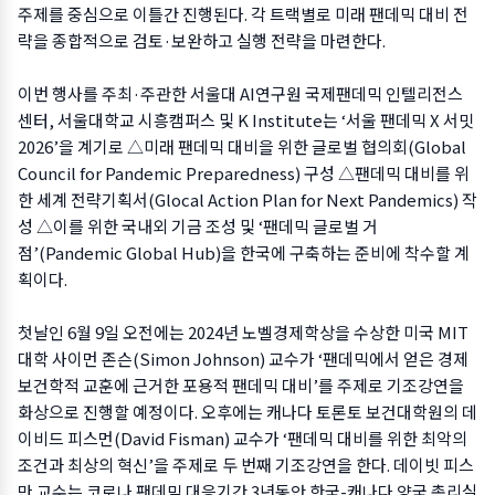
주제를 중심으로 이틀간 진행된다. 각 트랙별로 미래 팬데믹 대비 전
략을 종합적으로 검토·보완하고 실행 전략을 마련한다.
이번 행사를 주최·주관한 서울대 AI연구원 국제팬데믹 인텔리전스
센터, 서울대학교 시흥캠퍼스 및 K Institute는 ‘서울 팬데믹 X 서밋
2026’을 계기로 △미래 팬데믹 대비을 위한 글로벌 협의회(Global
Council for Pandemic Preparedness) 구성 △팬데믹 대비를 위
한 세계 전략기획서(Glocal Action Plan for Next Pandemics) 작
성 △이를 위한 국내외 기금 조성 및 ‘팬데믹 글로벌 거
점’(Pandemic Global Hub)을 한국에 구축하는 준비에 착수할 계
획이다.
첫날인 6월 9일 오전에는 2024년 노벨경제학상을 수상한 미국 MIT
대학 사이먼 존슨(Simon Johnson) 교수가 ‘팬데믹에서 얻은 경제
보건학적 교훈에 근거한 포용적 팬데믹 대비’를 주제로 기조강연을
화상으로 진행할 예정이다. 오후에는 캐나다 토론토 보건대학원의 데
이비드 피스먼(David Fisman) 교수가 ‘팬데믹 대비를 위한 최악의
조건과 최상의 혁신’을 주제로 두 번째 기조강연을 한다. 데이빗 피스
만 교수는 코로나 팬데믹 대응기간 3년동안 한국-캐나다 양국 총리실