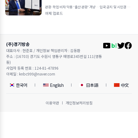
관광·학업 비자 악용 ‘출산 관광’ 겨냥… 입국 금지 및 시민권 부여
차단 외교공관 직원·적성국 출생 자녀도 대상&he
어제 업로드
(주)경기방송
대표이사 : 현준호 / 개인정보 책임관리자 : 김동환
주소 : (16703) 경기도 수원시 영통구 매영로345번길 111(영통
동)
사업자 등록 번호 : 124-81-47896
이메일 : knbc999@naver.com
한국어
English
日本語
中文
이용약관
개인정보처리방침