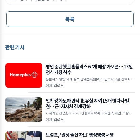
목록
관련기사
영업 중단했던 홈플러스 67개 매장 가오픈… 13일
정식 개장 착수
홈플러스 영업 재개 점포 안내문/홈플러스 인스타그램 전국 67개
매장 7일 가오픈 시작으로 운영 점검 착수 12일까지 미비점 보완
어제 업로드
후 13일부터 본격
인천 강화도 해안서 北 유실 지뢰 15개 잇따라 발
견… 군·지자체 경계 강화
기사와 관련 없는 이미지 집중호우 여파로 북한 측 대인·목함지뢰
유입 추정 주민 신고 및 군 수색으로 발견… 인명 피해는 없어 강화
어제 업로드
트럼프, ‘원정 출산 차단’ 행정명령 서명