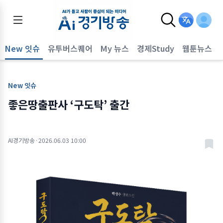
New 잇슈
유투버스퀘어
My 뉴스
경제Study
웹툰뉴스
New 잇슈
좋은땅출판사 ‘구도탁’ 출간
AI경기방송
·
2026.06.03 10:00