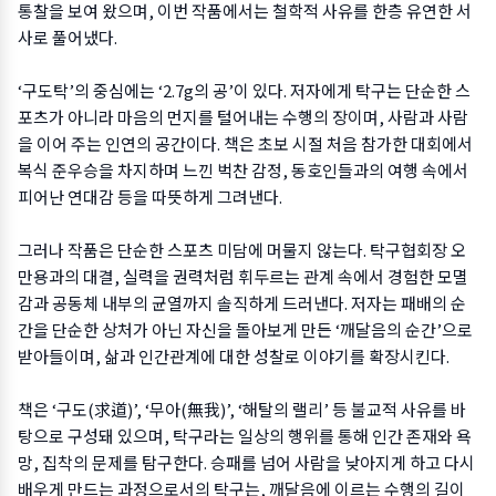
통찰을 보여 왔으며, 이번 작품에서는 철학적 사유를 한층 유연한 서
사로 풀어냈다.
‘구도탁’의 중심에는 ‘2.7g의 공’이 있다. 저자에게 탁구는 단순한 스
포츠가 아니라 마음의 먼지를 털어내는 수행의 장이며, 사람과 사람
을 이어 주는 인연의 공간이다. 책은 초보 시절 처음 참가한 대회에서
복식 준우승을 차지하며 느낀 벅찬 감정, 동호인들과의 여행 속에서
피어난 연대감 등을 따뜻하게 그려낸다.
그러나 작품은 단순한 스포츠 미담에 머물지 않는다. 탁구협회장 오
만용과의 대결, 실력을 권력처럼 휘두르는 관계 속에서 경험한 모멸
감과 공동체 내부의 균열까지 솔직하게 드러낸다. 저자는 패배의 순
간을 단순한 상처가 아닌 자신을 돌아보게 만든 ‘깨달음의 순간’으로
받아들이며, 삶과 인간관계에 대한 성찰로 이야기를 확장시킨다.
책은 ‘구도(求道)’, ‘무아(無我)’, ‘해탈의 랠리’ 등 불교적 사유를 바
탕으로 구성돼 있으며, 탁구라는 일상의 행위를 통해 인간 존재와 욕
망, 집착의 문제를 탐구한다. 승패를 넘어 사람을 낮아지게 하고 다시
배우게 만드는 과정으로서의 탁구는, 깨달음에 이르는 수행의 길이