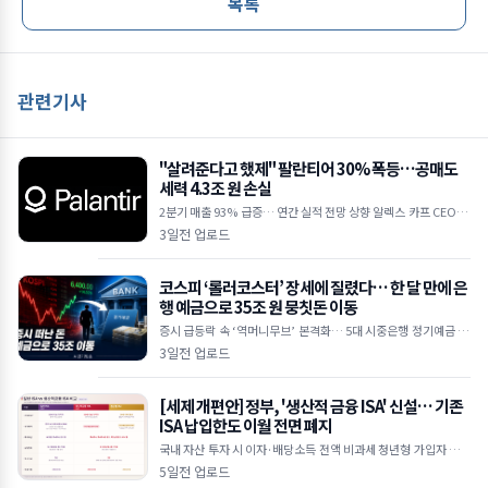
목록
관련기사
"살려준다고 했제" 팔란티어 30% 폭등…공매도
세력 4.3조 원 손실
2분기 매출 93% 급증… 연간 실적 전망 상향 알렉스 카프 CEO "A
I 수요 상상을 초월하는 수준" 하루 만에 30억 달러 손실… 공매도
3일전 업로드
누적
코스피 ‘롤러코스터’ 장세에 질렸다… 한 달 만에 은
행 예금으로 35조 원 뭉칫돈 이동
증시 급등락 속 ‘역머니무브’ 본격화… 5대 시중은행 정기예금 35
조 원 급증 한국은행 기준금리 인상 여파, 연 3%대 예금 금리 매력
3일전 업로드
에 투자 대
[세제 개편안] 정부, '생산적 금융 ISA' 신설… 기존
ISA 납입한도 이월 전면 폐지
국내 자산 투자 시 이자·배당소득 전액 비과세 청년형 가입자 납입
액 10% 추가 소득공제 기존 일반 ISA는 납입한도 이월 폐지 및 최
5일전 업로드
장 5년 제한