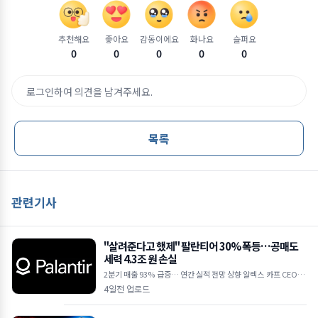
추천해요
좋아요
감동이에요
화나요
슬퍼요
0
0
0
0
0
로그인하여 의견을 남겨주세요.
목록
관련기사
"살려준다고 했제" 팔란티어 30% 폭등…공매도
세력 4.3조 원 손실
2분기 매출 93% 급증… 연간 실적 전망 상향 알렉스 카프 CEO "A
I 수요 상상을 초월하는 수준" 하루 만에 30억 달러 손실… 공매도
4일전 업로드
누적