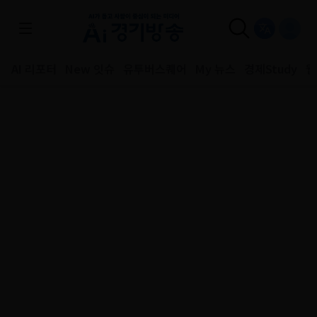
AI 리포터
New 잇슈
유투버스퀘어
My 뉴스
경제Study
웹