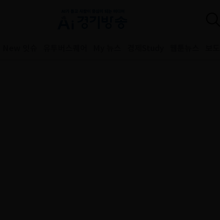
New 잇슈
유투버스퀘어
My 뉴스
경제Study
웹툰뉴스
보도