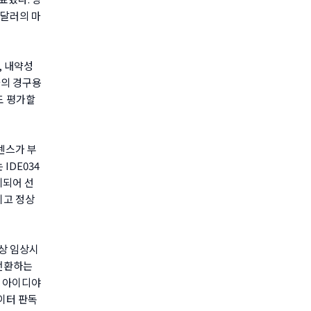
만달러의 마
, 내약성
사의 경구용
법도 평가할
센스가 부
IDE034
계되어 선
이고 정상
1상 임상시
 전환하는
한 아이디야
이터 판독