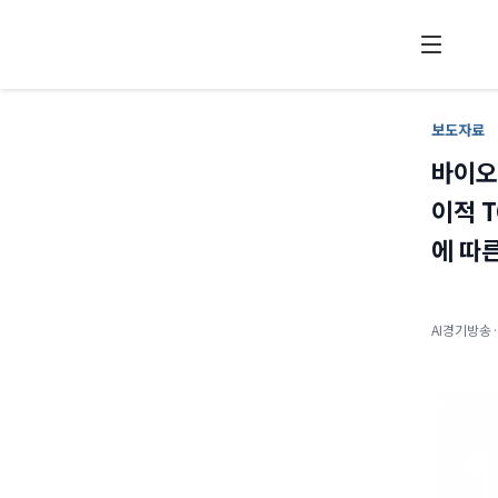
보도자료
바이오
이적 T
에 따
AI경기방송