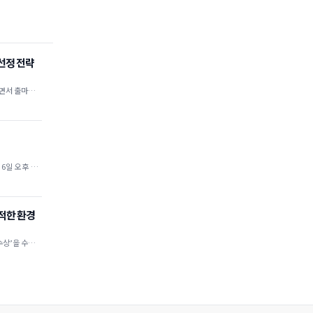
 선정 전략
들면서 출마예정
6일 오후 2시
축적한 환경
수상’을 수상했