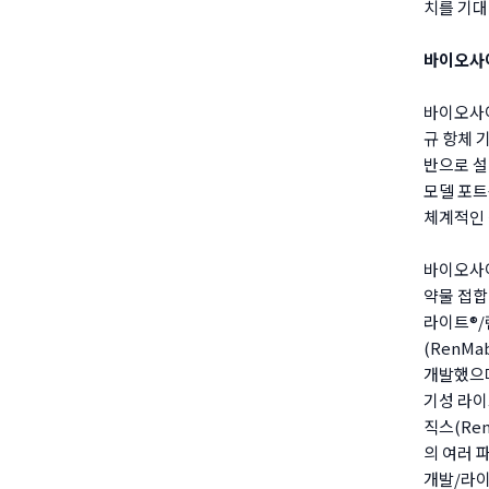
치를 기대
바이오사
바이오사이
규 항체 
반으로 설
모델 포트
체계적인 
바이오사이
약물 접합
라이트®/렌
(RenMa
개발했으며
기성 라이
직스(Ren
의 여러 
개발/라이