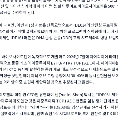
옵션 및 라이선스 계약에 따라 이번 첫 환자 투여로 바이오사이토젠은 500
급금을 수령하게 된다.
 따르면, 이번 제1상 시험은 단독요법으로서 IDE034의 안전성 프로파일
 특성화하기 위해 설계되었으며 아이디야는 프로그램이 진행됨에 따라 자
억제제인 IDE161과 같은 DNA 손상 반응(DDR) 표적 치료제와의 병용 요
4는 바이오사이토젠이 독자적으로 개발하고 2024년 7월에 아이디야에 라이
적으로 동종 최초의 이중특이적 B7H3/PTK7 TOP1 ADC이다. 아이디야는 
3와 PTK7을 동시에 발현하는 종양 세포 내로 우선적으로 내재화되도록 설
약성을 뒷받침하며 여러 주요 고형 종양에서 30-40%의 동시발현율을 보
 이러한 이중 발현이 제한적일 것으로 추정된다고 밝혔다.
젠의 회장 겸 CEO인 유엘라이 센(Yuelei Shen) 박사는 “IDE034 제
환자 투여에 도달한 것은 이중특이적 TOP1 ADC 컨셉을 임상 평가 단계로
정표를 의미합니다”라며 “우리는 IDE034를 임상 단계로 진전시키기 위
 실행력에 감사드리며, 진행 중인 1상 시험으로부터 초기 안전성 및 PK 데