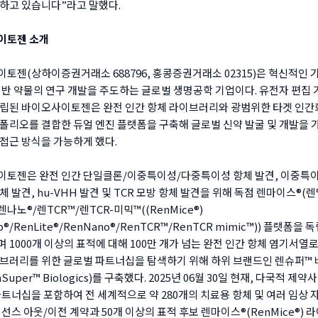
하고 있습니다”라고 말했다.
이토젠 소개
토젠(상하이증권거래소 688796, 홍콩증권거래소 02315)은 혁신적인 
기반 약물의 연구 개발을 주도하는 글로벌 생명공학 기업이다. 유전자 편집 
립된 바이오사이토젠은 완전 인간 항체 라이브러리와 광범위한 타겟 인간
폴리오를 결합한 듀얼 엔진 플랫폼을 구축해 글로벌 신약 발굴 및 개발을
접근 방식을 가능하게 했다.
토젠은 완전 인간 단일클론/이중특이성/다중특이성 항체 발견, 이중특이
체 발견, hu-VHH 발견 및 TCR 모방 항체 발견을 위해 독점 렌마이스®(
나노®/렌TCR™/렌TCR-미믹™((RenMice®)
b®/RenLite®/RenNano®/RenTCR™/RenTCR mimic™)) 플랫폼을
 1000개 이상의 표적에 대해 100만 개가 넘는 완전 인간 항체 염기서열
브러리를 위한 글로벌 파트너십을 탐색하기 위해 하위 브랜드인 렌슈퍼™
Super™ Biologics)를 구축했다. 2025년 06월 30일 현재, 다국적 제약
파트너십을 포함하여 전 세계적으로 약 280개의 치료용 항체 및 여러 임상 
선스 아웃/이전 계약과 50개 이상의 표적 후보 렌마이스®(RenMice®) 