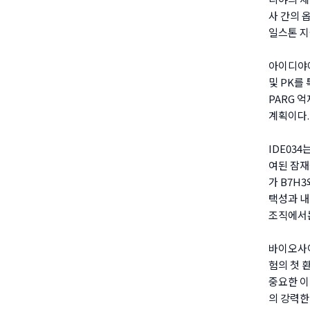
사 간의 
일스톤 지
아이디야에
및 PK를
PARG 
계획이다.
IDE03
여된 잠재
가 B7H
택성과 내
조직에서는
바이오사이토
험의 첫 
중요한 이
의 강력한