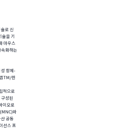
기술로 신
기술을 기
화 마우스
 가속화하는
성 항체-
렌맵TM/렌
 독립적으로
로 구성된
 바이오로
사(MNC)와
자산 공동
라이선스 프