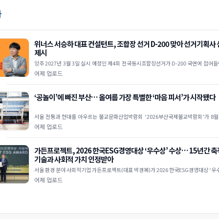
사
위너스 서승하 대표 컨설턴트, 조합장 선거 D-200 맞아 선거기획사
제시
양주 2027년 3월 3일 실시 예정인 제4회 전국동시조합장선거가 D-200 국면에 접어
자들의 선거 준비가 본격화되고 있다.위너스 서승하 대표 컨설턴트 조합장선거는
어제 업로드
‘공놀이’에 빠진 부산… 올여름 가장 특별한 ‘마음 피서’가 시작됐다
서울 전통과 현대를 아우르는 불교문화산업박람회 ‘2026부산국제불교박람회’가 8월 
부산 벡스코(BEXCO) 제1전시장 3홀 특설무대에서 열린 개막식을 시작으로 나흘
어제 업로드
가든프로젝트, 2026 한국ESG경영대상 ‘우수상’ 수상… 15년간 
기술과 사회적 가치 인정받아
서울 환경 분야 사회적기업 가든프로젝트(대표 박경복)가 2026 한국ESG경영대상 ‘우
다. 이번 수상은 지난 15년간 도시농업, 빗물순환, 환경복지, 환경교육 등 다
어제 업로드