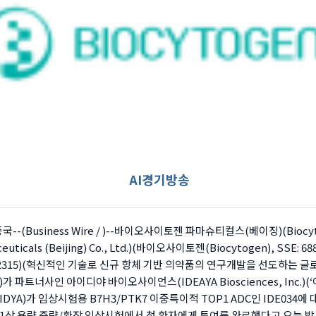
AI경기방송
국--(
Business Wire
/ )--바이오사이토젠 파마슈티컬스(베이징)(Biocyt
euticals (Beijing) Co., Ltd.)(바이오사이토젠(Biocytogen), SSE: 68
 02315)(혁신적인 기술로 신규 항체 기반 의약품의 연구개발을 선도하는 글
가 파트너사인 아이디야 바이오사이언스(IDEAYA Biosciences, Inc.)(
: IDYA)가 임상시험용 B7H3/PTK7 이중특이적 TOP1 ADC인 IDE034에
1상 용량 증량/확장 임상시험에서 첫 환자에게 투여를 완료했다고 오늘 발