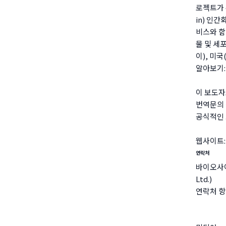
로젝트가 
in) 인
비스와 함
물 및 세
이), 미
알아보기
이 보도자
번역문의 
공식적인 
웹사이트
연락처
바이오사이토
Ltd.)
연락처 항