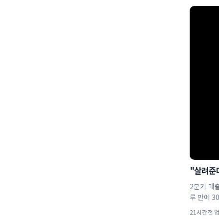
"살려준다
2분기 매출
루 만에 3
21시간전 