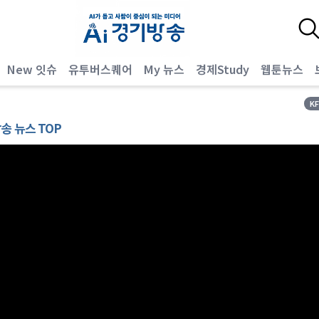
New 잇슈
유투버스퀘어
My 뉴스
경제Study
웹툰뉴스
K
방송 뉴스 TOP