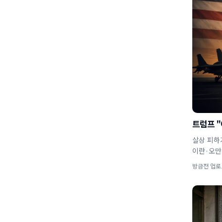
트럼프 "
살상 피하
이란·오만
방금전 업로