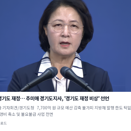
경기도 재정… 추미애 경기도지사, '경기도 재정 비상' 선언
 기자회견/경기도청 7,700억 원 규모 예산 감축 불가피 지방채 발행 한도 턱밑
 경비 축소 및 불요불급 사업 전면
업로드