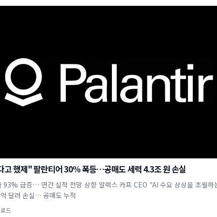
고 했제" 팔란티어 30% 폭등…공매도 세력 4.3조 원 손실
 93% 급증… 연간 실적 전망 상향 알렉스 카프 CEO "AI 수요 상상을 초월하
0억 달러 손실… 공매도 누적
업로드