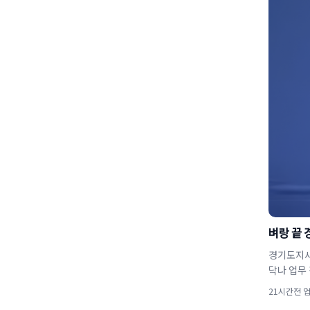
벼랑 끝 
경기도지사
닥나 업무
21시간전 