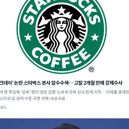
탱크데이’ 논란 스타벅스 본사 압수수색… 고발 2개월 만에 강제수사
여 명 투입해 '모욕' 혐의 영장 집행 신세계 자체 감사 한계 지적… 미제출 휴대
고의성 및 관여 수준 규명 위해 사내 자료
업로드