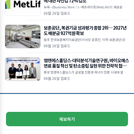
에 대한 자신감 72% 감소
뉴욕--(Business Wire / )--메트라이프(MetLife)의 새로운 다국
적 연구에 따르면, 눈에 띄는 ‘자신감 격차(confidence gap)’가
06월 26일 업로드
보훈공단, 복권기금 성과평가 종합 2위… 2027년
도 배분금 927억원 확보
원주 한국보훈복지의료공단(이사장 윤종진, 이하 보훈공단)은 기
획예산처 복권위원회가 주관한 ‘2025년 복권기금사업 성과평
06월 26일 업로드
가’에서 법정배분기관 종합 2위를 달성
엠앤에스홀딩스-대덕분석기술연구원, 바이오매스
연료 품질 혁신 및 탄소중립 실현 위한 전략적 협력
본격화
화성 엠앤에스홀딩스가 글로벌 친환경 에너지 전환 시대에 발맞춰
목재펠릿 및 목재칩 연료의 품질 경쟁력을 강화하고 지속가능한 바
06월 26일 업로드
이오매스 산업 생태계 조성을 위해 대덕분석기술연구원(D
제보하기