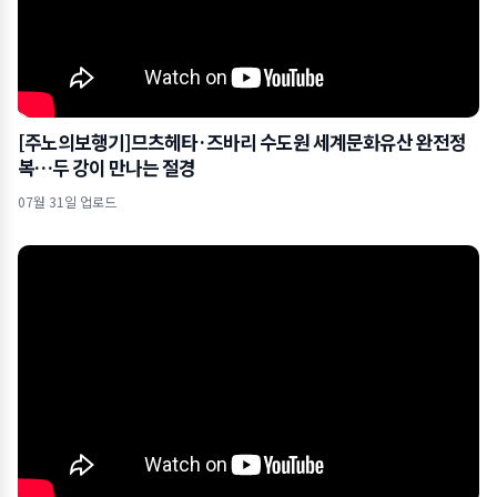
[주노의보행기]므츠헤타·즈바리 수도원 세계문화유산 완전정
복…두 강이 만나는 절경
07월 31일 업로드