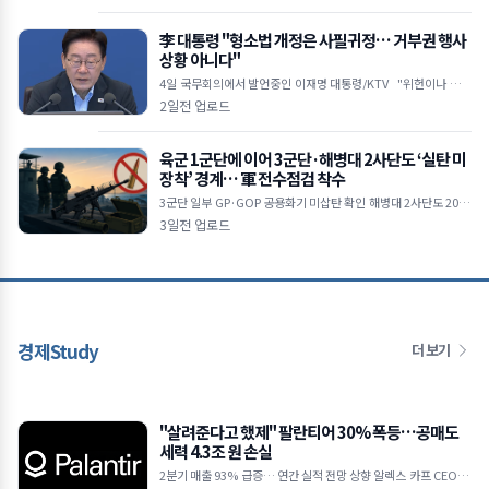
급 사업 전면
李 대통령 "형소법 개정은 사필귀정… 거부권 행사
상황 아니다"
4일 국무회의에서 발언중인 이재명 대통령/KTV "위헌이나 집행
불능 등 입법권 부정할 정도 안 돼" 수사·기소 분리 강조하며 검찰
2일전 업로드
권한 남용 비
육군 1군단에 이어 3군단·해병대 2사단도 ‘실탄 미
장착’ 경계… 軍 전수점검 착수
3군단 일부 GP·GOP 공용화기 미삽탄 확인 해병대 2사단도 2020
년부터 6년간 '빈 총' 경계 합참 보고 누락 속 전방 군단 전수조사 확
3일전 업로드
대
경제Study
더 보기
"살려준다고 했제" 팔란티어 30% 폭등…공매도
세력 4.3조 원 손실
2분기 매출 93% 급증… 연간 실적 전망 상향 알렉스 카프 CEO "A