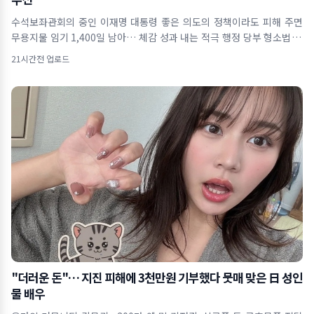
수석보좌관회의 중인 이재명 대통령 좋은 의도의 정책이라도 피해 주면
무용지물 임기 1,400일 남아… 체감 성과 내는 적극 행정 당부 형소법 개
정&midd
21시간전 업로드
"더러운 돈"… 지진 피해에 3천만원 기부했다 뭇매 맞은 日 성인
물 배우