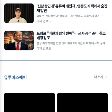
'신남성연대' 유튜버 배인규, 영종도 자택에서 숨진
채 발견
유튜브 '신남성연대' 갈무리 인천 영종도 아파트서 발견… 타살
혐의점 없어 반페미니즘·정치 현안 집회 주도했던 유튜버 우울증
어제 업로드
&mid
트럼프 "이란과 합의 원해"… 군사 공격 준비 취소
배경 강조
살상 피하기 위한 협상 의지 피력 2차 대전 이후 최대 규모 공격 준
비 주장 호르무즈 해협 안전 항로 이란·오만 합의 임박 ■ 트럼프,
어제 업로드
이란과의
유투버스퀘어
더 보기