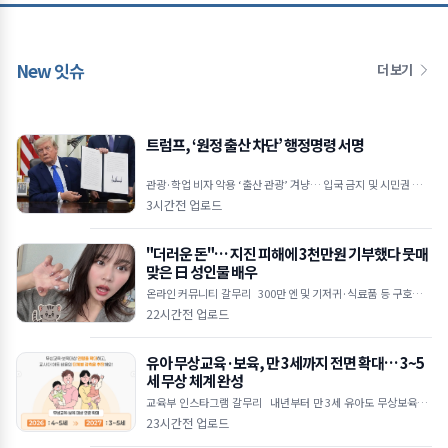
New 잇슈
더 보기
트럼프, ‘원정 출산 차단’ 행정명령 서명
관광·학업 비자 악용 ‘출산 관광’ 겨냥… 입국 금지 및 시민권 부여
차단 외교공관 직원·적성국 출생 자녀도 대상&he
3시간전 업로드
"더러운 돈"… 지진 피해에 3천만원 기부했다 뭇매
맞은 日 성인물 배우
온라인 커뮤니티 갈무리 300만 엔 및 기저귀·식료품 등 구호물품
전달 직업 비하하며 악플 쏟아낸 일부 누리꾼 논란 "지원 동참 유도
22시간전 업로드
목적&he
유아 무상교육·보육, 만 3세까지 전면 확대… 3~5
세 무상 체계 완성
교육부 인스타그램 갈무리 내년부터 만 3세 유아도 무상보육·교
육 지원 대상 포함 공공보육 이용률 2030년까지 55% 목표로 상향
23시간전 업로드
초4 대상 방