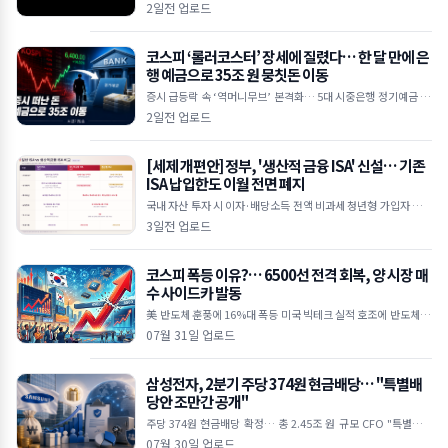
I 수요 상상을 초월하는 수준" 하루 만에 30억 달러 손실… 공매도
2일전 업로드
누적
코스피 ‘롤러코스터’ 장세에 질렸다… 한 달 만에 은
행 예금으로 35조 원 뭉칫돈 이동
증시 급등락 속 ‘역머니무브’ 본격화… 5대 시중은행 정기예금 35
조 원 급증 한국은행 기준금리 인상 여파, 연 3%대 예금 금리 매력
2일전 업로드
에 투자 대
[세제 개편안] 정부, '생산적 금융 ISA' 신설… 기존
ISA 납입한도 이월 전면 폐지
국내 자산 투자 시 이자·배당소득 전액 비과세 청년형 가입자 납입
액 10% 추가 소득공제 기존 일반 ISA는 납입한도 이월 폐지 및 최
3일전 업로드
장 5년 제한
코스피 폭등 이유?… 6500선 전격 회복, 양 시장 매
수 사이드카 발동
美 반도체 훈풍에 16%대 폭등 미국 빅테크 실적 호조에 반도체 투
심 대폭 개선 외국인 5조 원 대 폭풍 매수 삼성전자·SK하이닉스 2
07월 31일 업로드
0%대 급등하며 역대 최
삼성전자, 2분기 주당 374원 현금배당… "특별배
당안 조만간 공개"
주당 374원 현금배당 확정… 총 2.45조 원 규모 CFO "특별배당
포함 주주환원안 신속히 발표할 것" 미국 ADR 상장설엔 선 그어…
07월 30일 업로드