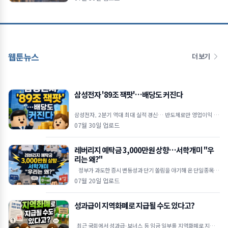
"현재
웹툰뉴스
더 보기
삼성전자 '89조 잭팟'…배당도 커진다
삼성전자, 2분기 역대 최대 실적 경신… 반도체로만 영업이익 89
조 원 역대 최대 실적 달성: 삼성전자는 2026년 2
07월 30일 업로드
레버리지 예탁금 3,000만원 상향…서학개미 "우
리는 왜?"
정부가 과도한 증시 변동성과 단기 쏠림을 야기해 온 단일종목 레
버리지 상장지수펀드(ETF)에 대해 고강도 진입 장벽을
07월 20일 업로드
성과급이 지역화폐로 지급될 수도 있다고?
최근 국회에서 성과급·보너스 등 임금 일부를 지역화폐로 지급할