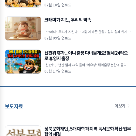
수 있도록 하는 내용의 근로기준법 개정안이 발의됐습니다. 물
07월 10일 업로드
크래미가 지킨, 우리의 약속
‘크래미’ 우리가 지킨다… 미담이 바꾼 한성기업의 상폐 위기 극
복 🦀상장폐지 시가총액 기준이 300억 원으로 강화
07월 09일 업로드
선관위 휴가... 아니 출장 다녀올게요! 혈세 24억으
로 휴양지 출장
선관위, 5년간 혈세 24억 들여 ‘외유성’ 해외출장 논란 ✈️ 몰디브·
코타키나발루 등 휴양지 방
06월 17일 업로드
보도자료
더 보기
성북문화재단, 5개 대학과 지역 독서문화 확산 업무
협약 체결