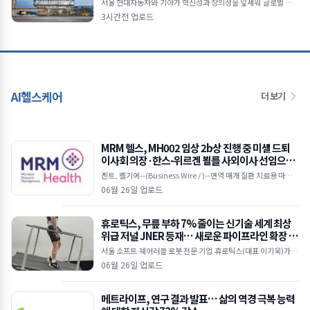
서울 현대자동차와 기아가 혁신성과 창의성을 앞세워 글로벌 디자
인 시상식에서 17개의 상을 휩쓸며 브랜드 경쟁력을 다시 한번 입
3시간전 업로드
증했다.2026 레드 닷 어워드에서 최우수상과 본상을
AI헬스케어
더 보기
MRM 헬스, MH002 임상 2b상 진행 중 미셸 드퇴
이사회 의장·한스-위르겐 뵐를 사외이사 선임으로
이사회 강화
겐트, 벨기에--(Business Wire / )--면역 매개 질환 치료용 마이크
로바이옴 기반 치료제를 개발 중인 임상 단계 바이오텍인 MRM 헬
06월 26일 업로드
스(MRM Health)가 25일(
휴로틱스, 무릎 부하 7% 줄이는 신기술 세계 최상
위급 저널 JNER 등재… 새로운 파이프라인 확장 시
동
서울 소프트 웨어러블 로봇 전문 기업 휴로틱스(대표 이기욱)가 개
발한 무동력 기반의 ‘수동형 소프트 엑소슈트(Passive Soft Exos
06월 26일 업로드
uit)’ 기술이
메트라이프, 연구 결과 발표… 삶의 역경 극복 능력