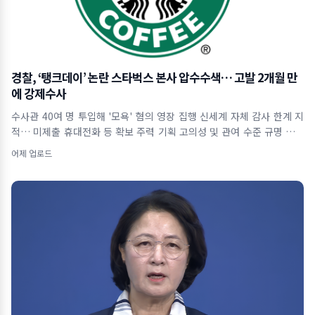
경찰, ‘탱크데이’ 논란 스타벅스 본사 압수수색… 고발 2개월 만
에 강제수사
수사관 40여 명 투입해 '모욕' 혐의 영장 집행 신세계 자체 감사 한계 지
적… 미제출 휴대전화 등 확보 주력 기획 고의성 및 관여 수준 규명 위해
사내 자료
어제 업로드