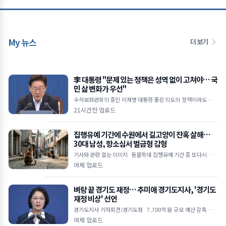
My 뉴스
더 보기
李 대통령 "문제 있는 정책은 성역 없이 고쳐야… 국
민 삶 변화가 우선"
수석보좌관회의 중인 이재명 대통령 좋은 의도의 정책이라도 피해
주면 무용지물 임기 1,400일 남아… 체감 성과 내는 적극 행정 당
21시간전 업로드
부 형소법 개정&midd
집행유예 기간에 수원에서 길고양이 잔혹 살해…
30대 남성, 항소심서 벌금형 감형
기사와 관련 없는 이미지 동물학대 집행유예 기간 중 또다시 고양
이 살해 범행 저질러 1심에서 징역 4개월 실형 선고받았으나 2심서
어제 업로드
벌금 1,000만 원으로 감
벼랑 끝 경기도 재정… 추미애 경기도지사, '경기도
재정 비상' 선언
경기도지사 기자회견/경기도청 7,700억 원 규모 예산 감축 불가
피 지방채 발행 한도 턱밑… 기금 바닥나 업무 경비 축소 및 불요불
어제 업로드