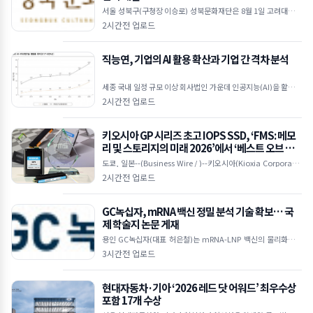
서울 성북구(구청장 이승로) 성북문화재단은 8월 1일 고려대학교
(총장 김동원), 국민대학교(총장 정승렬), 동덕여자대학교(총장
2시간전 업로드
임세진), 성신여자대학교(총장 이성근), 한성대학교(
직능연, 기업의 AI 활용 확산과 기업 간 격차 분석
세종 국내 일정 규모 이상 회사법인 가운데 인공지능(AI)을 활용하
는 기업의 비중은 2017년 1.4%에서 2024년 9.2%로 약 6.5배로
2시간전 업로드
확대됐다. 다만 2024년에도 활용률
키오시아 GP 시리즈 초고 IOPS SSD, ‘FMS: 메모
리 및 스토리지의 미래 2026’에서 ‘베스트 오브 쇼’
수상
도쿄, 일본--(Business Wire / )--키오시아(Kioxia Corporatio
n)는 KIOXIA GP 시리즈 PCIe® NVMe™ SSD가 ‘FMS: 메모리 및
2시간전 업로드
스토리
GC녹십자, mRNA 백신 정밀 분석 기술 확보… 국
제 학술지 논문 게재
용인 GC녹십자(대표 허은철)는 mRNA-LNP 백신의 물리화학적
안정성과 그 변화를 정밀하게 분석한 연구 결과를 SCIE급 학술지
3시간전 업로드
‘Pharmaceutical Research’에
현대자동차·기아 ‘2026 레드 닷 어워드’ 최우수상
포함 17개 수상