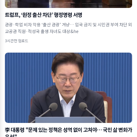
트럼프, ‘원정 출산 차단’ 행정명령 서명
관광·학업 비자 악용 ‘출산 관광’ 겨냥… 입국 금지 및 시민권 부여 차단 외
교공관 직원·적성국 출생 자녀도 대상&he
3시간전 업로드
李 대통령 "문제 있는 정책은 성역 없이 고쳐야… 국민 삶 변화가
우선"