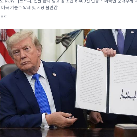
반도 NOW [코스피, 전날 급락 딛고 장 초반 6,400선 반등… 외국인 순매수세
 미국 기술주 약세 및 시장 불안감
업로드