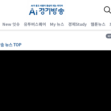
New 잇슈
유투버스퀘어
My 뉴스
경제Study
웹툰뉴스
K
방송 뉴스 TOP