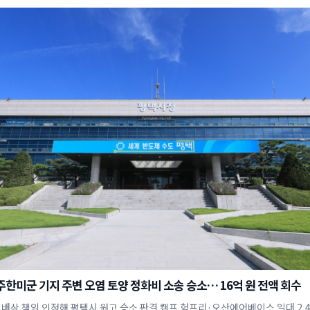
주한미군 기지 주변 오염 토양 정화비 소송 승소… 16억 원 전액 회수
 배상 책임 인정해 평택시 원고 승소 판결 캠프 험프리·오산에어베이스 일대 2,