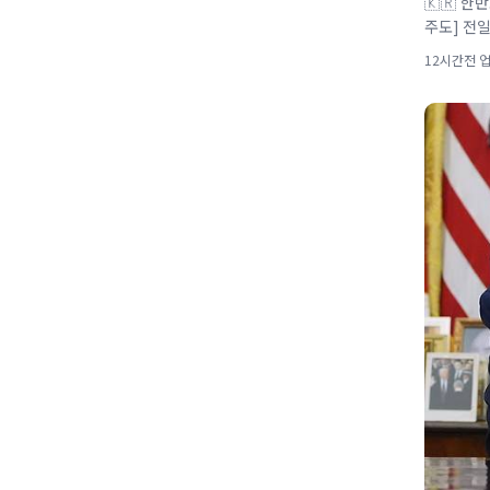
🇰🇷 한
주도] 전일
12시간전 