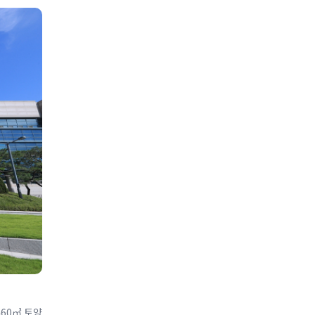
460㎥ 토양