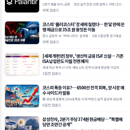
2분기 매출 93% 급증… 연간 실적 전망 상향 알렉스 카프 CEO "A
I 수요 상상을 초월하는 수준" 하루 만에 30억 달러 손실… 공매도
어제 업로드
누적
코스피 ‘롤러코스터’ 장세에 질렸다… 한 달 만에 은
행 예금으로 35조 원 뭉칫돈 이동
증시 급등락 속 ‘역머니무브’ 본격화… 5대 시중은행 정기예금 35
조 원 급증 한국은행 기준금리 인상 여파, 연 3%대 예금 금리 매력
어제 업로드
에 투자 대
[세제 개편안] 정부, '생산적 금융 ISA' 신설… 기존
ISA 납입한도 이월 전면 폐지
국내 자산 투자 시 이자·배당소득 전액 비과세 청년형 가입자 납입
액 10% 추가 소득공제 기존 일반 ISA는 납입한도 이월 폐지 및 최
2일전 업로드
장 5년 제한
코스피 폭등 이유?… 6500선 전격 회복, 양 시장 매
수 사이드카 발동
美 반도체 훈풍에 16%대 폭등 미국 빅테크 실적 호조에 반도체 투
심 대폭 개선 외국인 5조 원 대 폭풍 매수 삼성전자·SK하이닉스 2
6일전 업로드
0%대 급등하며 역대 최
삼성전자, 2분기 주당 374원 현금배당… "특별배
당안 조만간 공개"