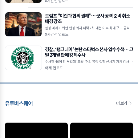
8시간전 업로드
&mid
트럼프 "이란과 합의 원해"… 군사 공격 준비 취소
배경 강조
살상 피하기 위한 협상 의지 피력 2차 대전 이후 최대 규모 공격 준
비 주장 호르무즈 해협 안전 항로 이란·오만 합의 임박 ■ 트럼프,
9시간전 업로드
이란과의
경찰, ‘탱크데이’ 논란 스타벅스 본사 압수수색… 고
발 2개월 만에 강제수사
수사관 40여 명 투입해 '모욕' 혐의 영장 집행 신세계 자체 감사 한
계 지적… 미제출 휴대전화 등 확보 주력 기획 고의성 및 관여 수준
어제 업로드
규명 위해 사내 자료
유투버스퀘어
더 보기