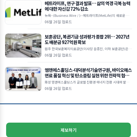
메트라이프, 연구 결과 발표… 삶의 역경 극복 능력
에 대한 자신감 72% 감소
뉴욕--(Business Wire / )--메트라이프(MetLife)의 새로운 다국
적 연구에 따르면, 눈에 띄는 ‘자신감 격차(confidence gap)’가
06월 26일 업로드
보훈공단, 복권기금 성과평가 종합 2위… 2027년
도 배분금 927억원 확보
원주 한국보훈복지의료공단(이사장 윤종진, 이하 보훈공단)은 기
획예산처 복권위원회가 주관한 ‘2025년 복권기금사업 성과평
06월 26일 업로드
가’에서 법정배분기관 종합 2위를 달성
엠앤에스홀딩스-대덕분석기술연구원, 바이오매스
연료 품질 혁신 및 탄소중립 실현 위한 전략적 협력
본격화
화성 엠앤에스홀딩스가 글로벌 친환경 에너지 전환 시대에 발맞춰
목재펠릿 및 목재칩 연료의 품질 경쟁력을 강화하고 지속가능한 바
06월 26일 업로드
이오매스 산업 생태계 조성을 위해 대덕분석기술연구원(D
제보하기