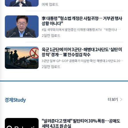
피 지방채 발행 한도 턱밑… 기금 바닥나 업무 경비 축소 및 불요불
어제 업로드
급 사업 전면
李 대통령 "형소법 개정은 사필귀정… 거부권 행사
상황 아니다"
4일 국무회의에서 발언중인 이재명 대통령/KTV "위헌이나 집행
불능 등 입법권 부정할 정도 안 돼" 수사·기소 분리 강조하며 검찰
2일전 업로드
권한 남용 비
육군 1군단에 이어 3군단·해병대 2사단도 ‘실탄 미
장착’ 경계… 軍 전수점검 착수
3군단 일부 GP·GOP 공용화기 미삽탄 확인 해병대 2사단도 2020
년부터 6년간 '빈 총' 경계 합참 보고 누락 속 전방 군단 전수조사 확
2일전 업로드
대
경제Study
더 보기
"살려준다고 했제" 팔란티어 30% 폭등…공매도
세력 4.3조 원 손실