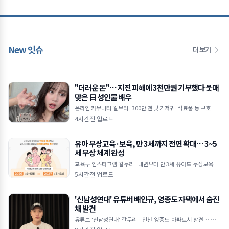
New 잇슈
더 보기
"더러운 돈"… 지진 피해에 3천만원 기부했다 뭇매
맞은 日 성인물 배우
온라인 커뮤니티 갈무리 300만 엔 및 기저귀·식료품 등 구호물품
전달 직업 비하하며 악플 쏟아낸 일부 누리꾼 논란 "지원 동참 유도
4시간전 업로드
목적&he
유아 무상교육·보육, 만 3세까지 전면 확대… 3~5
세 무상 체계 완성
교육부 인스타그램 갈무리 내년부터 만 3세 유아도 무상보육·교
육 지원 대상 포함 공공보육 이용률 2030년까지 55% 목표로 상향
5시간전 업로드
초4 대상 방
'신남성연대' 유튜버 배인규, 영종도 자택에서 숨진
채 발견
유튜브 '신남성연대' 갈무리 인천 영종도 아파트서 발견… 타살
혐의점 없어 반페미니즘·정치 현안 집회 주도했던 유튜버 우울증