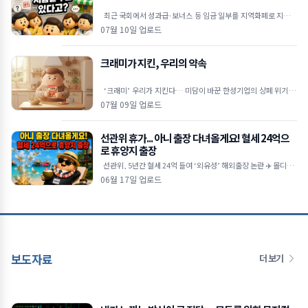
최근 국회에서 성과급·보너스 등 임금 일부를 지역화폐로 지급할
수 있도록 하는 내용의 근로기준법 개정안이 발의됐습니다. 물
07월 10일 업로드
크래미가 지킨, 우리의 약속
‘크래미’ 우리가 지킨다… 미담이 바꾼 한성기업의 상폐 위기 극
복 🦀상장폐지 시가총액 기준이 300억 원으로 강화
07월 09일 업로드
선관위 휴가... 아니 출장 다녀올게요! 혈세 24억으
로 휴양지 출장
선관위, 5년간 혈세 24억 들여 ‘외유성’ 해외출장 논란 ✈️ 몰디브·
코타키나발루 등 휴양지 방
06월 17일 업로드
보도자료
더 보기