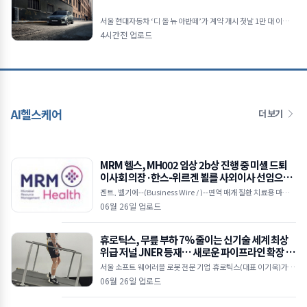
서울 현대자동차 ‘디 올 뉴 아반떼’가 계약 개시 첫날 1만 대 이상의
계약을 기록하며 뜨거운 관심을 입증했다.현대자동차 디 올 뉴 아
4시간전 업로드
반떼 현대차는 대표 준중형 세단 디 올 뉴 아
AI헬스케어
더 보기
MRM 헬스, MH002 임상 2b상 진행 중 미셸 드퇴
이사회 의장·한스-위르겐 뵐를 사외이사 선임으로
이사회 강화
겐트, 벨기에--(Business Wire / )--면역 매개 질환 치료용 마이크
로바이옴 기반 치료제를 개발 중인 임상 단계 바이오텍인 MRM 헬
06월 26일 업로드
스(MRM Health)가 25일(
휴로틱스, 무릎 부하 7% 줄이는 신기술 세계 최상
위급 저널 JNER 등재… 새로운 파이프라인 확장 시
동
서울 소프트 웨어러블 로봇 전문 기업 휴로틱스(대표 이기욱)가 개
발한 무동력 기반의 ‘수동형 소프트 엑소슈트(Passive Soft Exos
06월 26일 업로드
uit)’ 기술이