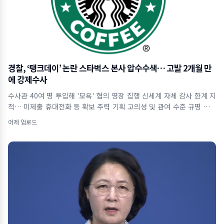
경찰, ‘탱크데이’ 논란 스타벅스 본사 압수수색… 고발 2개월 만
에 강제수사
수사관 40여 명 투입해 '모욕' 혐의 영장 집행 신세계 자체 감사 한계 지
적… 미제출 휴대전화 등 확보 주력 기획 고의성 및 관여 수준 규명 위해
사내 자료
어제 업로드