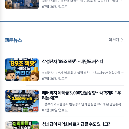
주당 374원 현금배당 확정… 총 2.45조 원 규모 CFO "특별배당
포함 주주환원안 신속히 발표할 것" 미국 ADR 상장설엔 선 그어…
07월 30일 업로드
"현재
웹툰뉴스
더 보기
삼성전자 '89조 잭팟'…배당도 커진다
삼성전자, 2분기 역대 최대 실적 경신… 반도체로만 영업이익 89
조 원 역대 최대 실적 달성: 삼성전자는 2026년 2
07월 30일 업로드
레버리지 예탁금 3,000만원 상향…서학개미 "우
리는 왜?"
정부가 과도한 증시 변동성과 단기 쏠림을 야기해 온 단일종목 레
버리지 상장지수펀드(ETF)에 대해 고강도 진입 장벽을
07월 20일 업로드
성과급이 지역화폐로 지급될 수도 있다고?