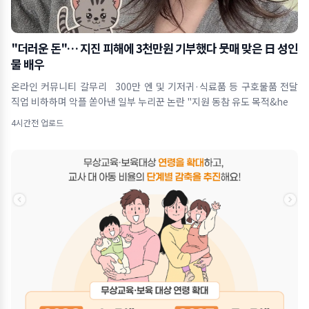
"더러운 돈"… 지진 피해에 3천만원 기부했다 뭇매 맞은 日 성인
물 배우
온라인 커뮤니티 갈무리 300만 엔 및 기저귀·식료품 등 구호물품 전달
직업 비하하며 악플 쏟아낸 일부 누리꾼 논란 "지원 동참 유도 목적&he
4시간전 업로드