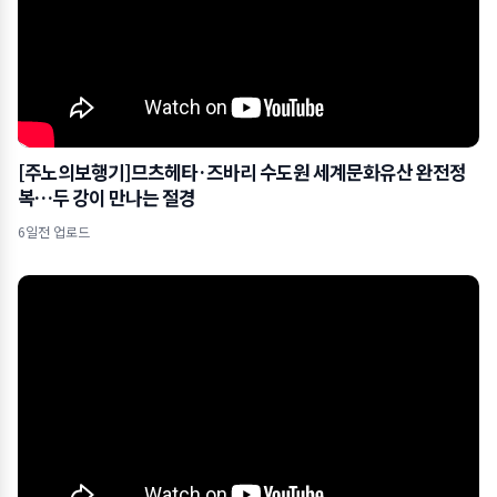
[주노의보행기]므츠헤타·즈바리 수도원 세계문화유산 완전정
복…두 강이 만나는 절경
6일전 업로드