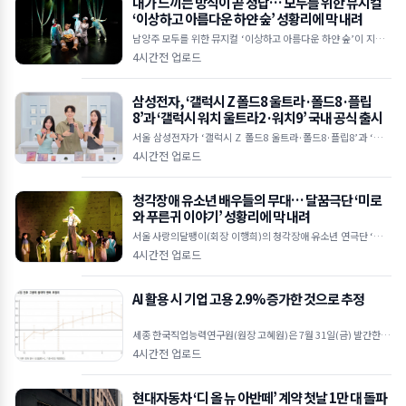
내가 느끼는 방식이 곧 정답… 모두를 위한 뮤지컬
‘이상하고 아름다운 하얀 숲’ 성황리에 막 내려
남양주 모두를 위한 뮤지컬 ‘이상하고 아름다운 하얀 숲’이 지난 7
월 24일부터 26일까지 모두예술극장에서 진행된 4회 공연을 총 5
4시간전 업로드
50여 명의 관객과 함께 마쳤다. 한국문화예술위
삼성전자, ‘갤럭시 Z 폴드8 울트라·폴드8·플립
8’과 ‘갤럭시 워치 울트라2·워치9’ 국내 공식 출시
서울 삼성전자가 ‘갤럭시 Z 폴드8 울트라·폴드8·플립8’과 ‘갤럭
시 워치 울트라2·워치9’을 7일부터 국내에 출시한다.삼성전자,
4시간전 업로드
‘갤럭시 Z 폴드8 울트라·폴드8·플립8’, ‘갤
청각장애 유소년 배우들의 무대… 달꿈극단 ‘미로
와 푸른귀 이야기’ 성황리에 막 내려
서울 사랑의달팽이(회장 이행희)의 청각장애 유소년 연극단 ‘달꿈
극단’이 창작연극 ‘미로와 푸른귀 이야기’를 성황리에 마쳤다.청
4시간전 업로드
각장애인 유소년 연극단 달꿈극단의 공연 모습달꿈극단 단
AI 활용 시 기업 고용 2.9% 증가한 것으로 추정
세종 한국직업능력연구원(원장 고혜원)은 7월 31일(금) 발간한 동
향지 ‘THE HRD REVIEW’ 2026년 특별호의 이슈 분석 Ⅱ ‘AI(인
4시간전 업로드
공지능)는 일자리를 줄이는가 - ‘
현대자동차 ‘디 올 뉴 아반떼’ 계약 첫날 1만 대 돌파