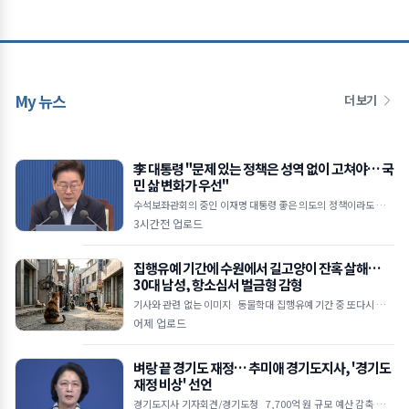
My 뉴스
더 보기
李 대통령 "문제 있는 정책은 성역 없이 고쳐야… 국
민 삶 변화가 우선"
수석보좌관회의 중인 이재명 대통령 좋은 의도의 정책이라도 피해
주면 무용지물 임기 1,400일 남아… 체감 성과 내는 적극 행정 당
3시간전 업로드
부 형소법 개정&midd
집행유예 기간에 수원에서 길고양이 잔혹 살해…
30대 남성, 항소심서 벌금형 감형
기사와 관련 없는 이미지 동물학대 집행유예 기간 중 또다시 고양
이 살해 범행 저질러 1심에서 징역 4개월 실형 선고받았으나 2심서
어제 업로드
벌금 1,000만 원으로 감
벼랑 끝 경기도 재정… 추미애 경기도지사, '경기도
재정 비상' 선언
경기도지사 기자회견/경기도청 7,700억 원 규모 예산 감축 불가