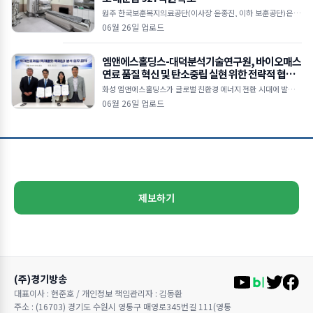
원주 한국보훈복지의료공단(이사장 윤종진, 이하 보훈공단)은 기
획예산처 복권위원회가 주관한 ‘2025년 복권기금사업 성과평
06월 26일 업로드
가’에서 법정배분기관 종합 2위를 달성
엠앤에스홀딩스-대덕분석기술연구원, 바이오매스
연료 품질 혁신 및 탄소중립 실현 위한 전략적 협력
본격화
화성 엠앤에스홀딩스가 글로벌 친환경 에너지 전환 시대에 발맞춰
목재펠릿 및 목재칩 연료의 품질 경쟁력을 강화하고 지속가능한 바
06월 26일 업로드
이오매스 산업 생태계 조성을 위해 대덕분석기술연구원(D
제보하기
(주)경기방송
대표이사 : 현준호 / 개인정보 책임관리자 : 김동환
주소 : (16703) 경기도 수원시 영통구 매영로345번길 111(영통