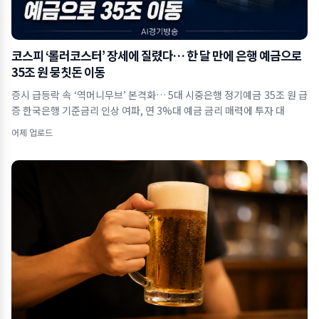
코스피 ‘롤러코스터’ 장세에 질렸다… 한 달 만에 은행 예금으로
35조 원 뭉칫돈 이동
증시 급등락 속 ‘역머니무브’ 본격화… 5대 시중은행 정기예금 35조 원 급
증 한국은행 기준금리 인상 여파, 연 3%대 예금 금리 매력에 투자 대
어제 업로드