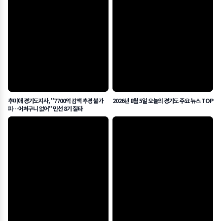
추미애 경기도지사, "7700억 감액 추경 불가
2026년 8월 5일 오늘의 경기도 주요 뉴스 TOP
피…어처구니 없어" 민선 8기 질타