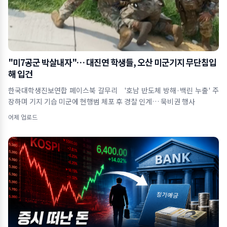
"미7공군 박살내자"… 대진연 학생들, 오산 미군기지 무단침입
해 입건
한국대학생진보연합 페이스북 갈무리 '호남 반도체 방해·백린 누출' 주
장하며 기지 기습 미군에 현행범 체포 후 경찰 인계… 묵비권 행사
어제 업로드