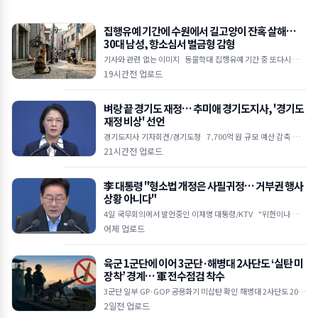
집행유예 기간에 수원에서 길고양이 잔혹 살해…
30대 남성, 항소심서 벌금형 감형
기사와 관련 없는 이미지 동물학대 집행유예 기간 중 또다시 고양
이 살해 범행 저질러 1심에서 징역 4개월 실형 선고받았으나 2심서
19시간전 업로드
벌금 1,000만 원으로 감
벼랑 끝 경기도 재정… 추미애 경기도지사, '경기도
재정 비상' 선언
경기도지사 기자회견/경기도청 7,700억 원 규모 예산 감축 불가
피 지방채 발행 한도 턱밑… 기금 바닥나 업무 경비 축소 및 불요불
21시간전 업로드
급 사업 전면
李 대통령 "형소법 개정은 사필귀정… 거부권 행사
상황 아니다"
4일 국무회의에서 발언중인 이재명 대통령/KTV "위헌이나 집행
불능 등 입법권 부정할 정도 안 돼" 수사·기소 분리 강조하며 검찰
어제 업로드
권한 남용 비
육군 1군단에 이어 3군단·해병대 2사단도 ‘실탄 미
장착’ 경계… 軍 전수점검 착수
3군단 일부 GP·GOP 공용화기 미삽탄 확인 해병대 2사단도 2020
년부터 6년간 '빈 총' 경계 합참 보고 누락 속 전방 군단 전수조사 확
2일전 업로드
대