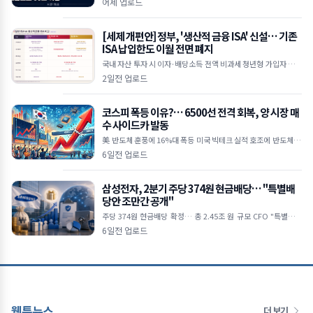
어제 업로드
에 투자 대
[세제 개편안] 정부, '생산적 금융 ISA' 신설… 기존
ISA 납입한도 이월 전면 폐지
국내 자산 투자 시 이자·배당소득 전액 비과세 청년형 가입자 납입
액 10% 추가 소득공제 기존 일반 ISA는 납입한도 이월 폐지 및 최
2일전 업로드
장 5년 제한
코스피 폭등 이유?… 6500선 전격 회복, 양 시장 매
수 사이드카 발동
美 반도체 훈풍에 16%대 폭등 미국 빅테크 실적 호조에 반도체 투
심 대폭 개선 외국인 5조 원 대 폭풍 매수 삼성전자·SK하이닉스 2
6일전 업로드
0%대 급등하며 역대 최
삼성전자, 2분기 주당 374원 현금배당… "특별배
당안 조만간 공개"
주당 374원 현금배당 확정… 총 2.45조 원 규모 CFO "특별배당
포함 주주환원안 신속히 발표할 것" 미국 ADR 상장설엔 선 그어…
6일전 업로드
"현재
웹툰뉴스
더 보기