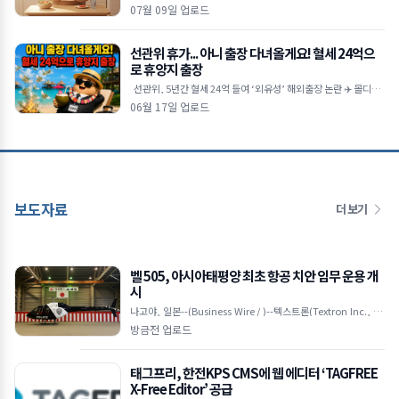
복 🦀상장폐지 시가총액 기준이 300억 원으로 강화
07월 09일 업로드
선관위 휴가... 아니 출장 다녀올게요! 혈세 24억으
로 휴양지 출장
선관위, 5년간 혈세 24억 들여 ‘외유성’ 해외출장 논란 ✈️ 몰디브·
코타키나발루 등 휴양지 방
06월 17일 업로드
보도자료
더 보기
벨 505, 아시아태평양 최초 항공 치안 임무 운용 개
시
나고야, 일본--(Business Wire / )--텍스트론(Textron Inc., NY
SE: TXT) 계열사인 벨 텍스트론(Bell Textron Inc.)은 일본 아이
방금전 업로드
치현 경
태그프리, 한전KPS CMS에 웹 에디터 ‘TAGFREE
X-Free Editor’ 공급