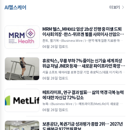
AI헬스케어
더 보기
MRM 헬스, MH002 임상 2b상 진행 중 미셸 드퇴
이사회 의장·한스-위르겐 뵐를 사외이사 선임으로
이사회 강화
겐트, 벨기에--(Business Wire / )--면역 매개 질환 치료용 마이크
로바이옴 기반 치료제를 개발 중인 임상 단계 바이오텍인 MRM 헬
06월 26일 업로드
스(MRM Health)가 25일(
휴로틱스, 무릎 부하 7% 줄이는 신기술 세계 최상
위급 저널 JNER 등재… 새로운 파이프라인 확장 시
동
서울 소프트 웨어러블 로봇 전문 기업 휴로틱스(대표 이기욱)가 개
발한 무동력 기반의 ‘수동형 소프트 엑소슈트(Passive Soft Exos
06월 26일 업로드
uit)’ 기술이
메트라이프, 연구 결과 발표… 삶의 역경 극복 능력
에 대한 자신감 72% 감소
뉴욕--(Business Wire / )--메트라이프(MetLife)의 새로운 다국
적 연구에 따르면, 눈에 띄는 ‘자신감 격차(confidence gap)’가
06월 26일 업로드
보훈공단, 복권기금 성과평가 종합 2위… 2027년
도 배분금 927억원 확보