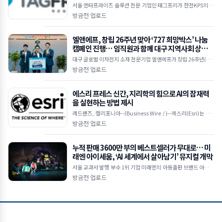
서울 엔터프라이즈 솔루션 전문 기업인 태그프리가 한전KPS의 콘
텐츠 관리 시스템(CMS)에 자사의 대표 솔루션인 웹 에디터 ‘TAG
방금전 업로드
FREE X-Free Editor’를 공급했다고
엘앤에프, 창립 26주년 맞아 ‘727 희망박스’ 나눔
캠페인 진행… 임직원과 함께 대구 지역사회 상생
실천
대구 글로벌 이차전지 소재 전문기업 엘앤에프가 창립 26주년(7월
27일)을 맞아 임직원과 함께 지역사회 나눔을 위한 기부 캠페인을
방금전 업로드
전개하고, 지난 5일 대구 달서구청에서 공식 물
에스리 프레스 신간, 지리학의 힘으로 AI의 잠재력
을 실현하는 방법 제시
레드랜즈, 캘리포니아--(Business Wire / )--에스리(Esri)는 Arc
GIS를 사용해 지리 공간 인공지능(GeoAI)을 적용하기 위한 실용
방금전 업로드
적인 가이드인 ‘지오AI 탐
누적 판매 3600만 부의 베스트셀러가 무대로… 미
래엔 아이세움, ‘AI 세계에서 살아남기’ 뮤지컬 개막
서울 교과서 발행 부수 1위 기업 미래엔의 아동출판 브랜드 아이세
움의 베스트셀러 ‘살아남기’ 시리즈가 극장판과 TV 애니메이션에
방금전 업로드
이어 뮤지컬로 관객들과 만난다. 시리즈 최초로 무대