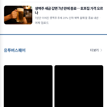
생맥주 세금 감면 7년 만에 종료… 호프집 가격 오르
나
7년간 이어진 생맥주 주세 20% 인하 혜택 올해 말 종료 내년부터
일반 맥주와 동일 주세 적용… 출고가 인상 압박 500cc 한 잔당 세
어제 업로드
부담 약 130원 증
유투버스퀘어
더 보기