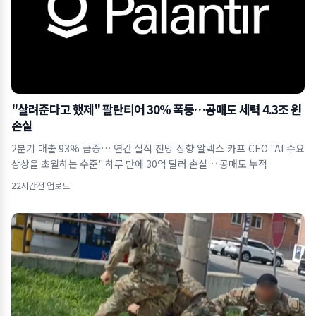
"살려준다고 했제" 팔란티어 30% 폭등…공매도 세력 4.3조 원
손실
2분기 매출 93% 급증… 연간 실적 전망 상향 알렉스 카프 CEO "AI 수요
상상을 초월하는 수준" 하루 만에 30억 달러 손실… 공매도 누적
22시간전 업로드