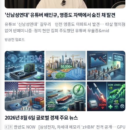
'신남성연대' 유튜버 배인규, 영종도 자택에서 숨진 채 발견
유튜브 '신남성연대' 갈무리 인천 영종도 아파트서 발견… 타살 혐의점
없어 반페미니즘·정치 현안 집회 주도했던 유튜버 우울증&mid
방금전 업로드
2026년 8월 6일 글로벌 경제 주요 뉴스
🇰🇷 한반도 NOW [삼성전자, 차세대 메모리 'zHBM' 전격 공개… GPU