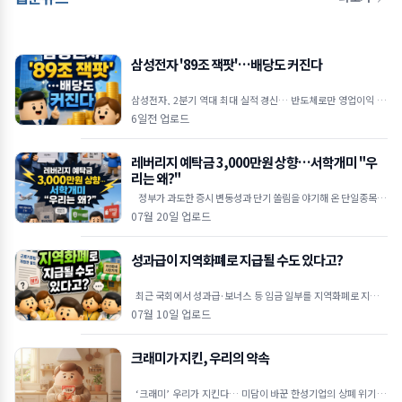
삼성전자 '89조 잭팟'…배당도 커진다
삼성전자, 2분기 역대 최대 실적 경신… 반도체로만 영업이익 89
조 원 역대 최대 실적 달성: 삼성전자는 2026년 2
6일전 업로드
레버리지 예탁금 3,000만원 상향…서학개미 "우
리는 왜?"
정부가 과도한 증시 변동성과 단기 쏠림을 야기해 온 단일종목 레
버리지 상장지수펀드(ETF)에 대해 고강도 진입 장벽을
07월 20일 업로드
성과급이 지역화폐로 지급될 수도 있다고?
최근 국회에서 성과급·보너스 등 임금 일부를 지역화폐로 지급할
수 있도록 하는 내용의 근로기준법 개정안이 발의됐습니다. 물
07월 10일 업로드
크래미가 지킨, 우리의 약속
‘크래미’ 우리가 지킨다… 미담이 바꾼 한성기업의 상폐 위기 극