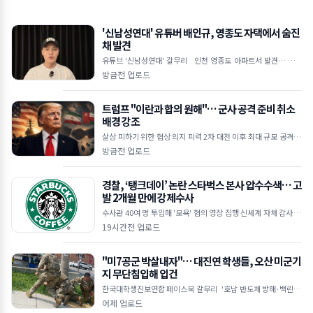
'신남성연대' 유튜버 배인규, 영종도 자택에서 숨진
채 발견
유튜브 '신남성연대' 갈무리 인천 영종도 아파트서 발견… 타살
혐의점 없어 반페미니즘·정치 현안 집회 주도했던 유튜버 우울증
방금전 업로드
&mid
트럼프 "이란과 합의 원해"… 군사 공격 준비 취소
배경 강조
살상 피하기 위한 협상 의지 피력 2차 대전 이후 최대 규모 공격 준
비 주장 호르무즈 해협 안전 항로 이란·오만 합의 임박 ■ 트럼프,
방금전 업로드
이란과의
경찰, ‘탱크데이’ 논란 스타벅스 본사 압수수색… 고
발 2개월 만에 강제수사
수사관 40여 명 투입해 '모욕' 혐의 영장 집행 신세계 자체 감사 한
계 지적… 미제출 휴대전화 등 확보 주력 기획 고의성 및 관여 수준
19시간전 업로드
규명 위해 사내 자료
"미7공군 박살내자"… 대진연 학생들, 오산 미군기
지 무단침입해 입건
한국대학생진보연합 페이스북 갈무리 '호남 반도체 방해·백린 누
출' 주장하며 기지 기습 미군에 현행범 체포 후 경찰 인계… 묵비권
어제 업로드
행사