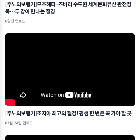
[주노의보행기]므츠헤타·즈바리 수도원 세계문화유산 완전정
복…두 강이 만나는 절경
6일전 업로드
[주노의보행기]조지아 최고의 절경! 평생 한 번은 꼭 가야 할 곳
07월 24일 업로드