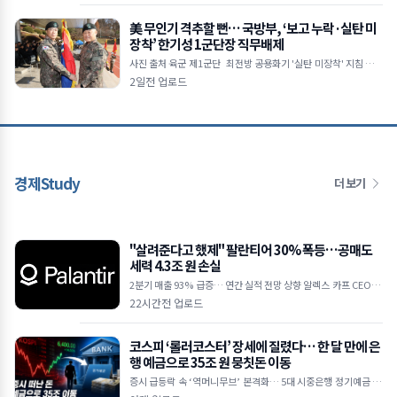
美 무인기 격추할 뻔… 국방부, ‘보고 누락·실탄 미
장착’ 한기성 1군단장 직무배제
사진 출처 육군 제1군단 최전방 공용화기 '실탄 미장착' 지침 논란
美 무인기 비행계획 수신 후 상부 보고 누락 국방부, 현 군단장 직
2일전 업로드
무배제&hellip
경제Study
더 보기
"살려준다고 했제" 팔란티어 30% 폭등…공매도
세력 4.3조 원 손실
2분기 매출 93% 급증… 연간 실적 전망 상향 알렉스 카프 CEO "A
I 수요 상상을 초월하는 수준" 하루 만에 30억 달러 손실… 공매도
22시간전 업로드
누적
코스피 ‘롤러코스터’ 장세에 질렸다… 한 달 만에 은
행 예금으로 35조 원 뭉칫돈 이동
증시 급등락 속 ‘역머니무브’ 본격화… 5대 시중은행 정기예금 35
조 원 급증 한국은행 기준금리 인상 여파, 연 3%대 예금 금리 매력