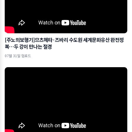
[주노의보행기]므츠헤타·즈바리 수도원 세계문화유산 완전정
복…두 강이 만나는 절경
07월 31일 업로드