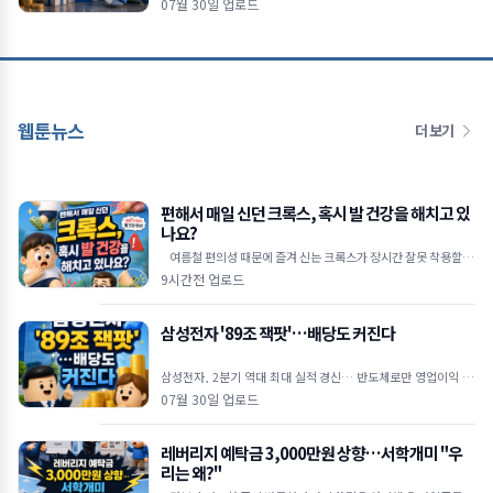
07월 30일 업로드
"현재
웹툰뉴스
더 보기
편해서 매일 신던 크록스, 혹시 발 건강을 해치고 있
나요?
여름철 편의성 때문에 즐겨 신는 크록스가 장시간 잘못 착용할 경
우 발 건강에 악영향을 줄 수 있다는 족부 전문가
9시간전 업로드
삼성전자 '89조 잭팟'…배당도 커진다
삼성전자, 2분기 역대 최대 실적 경신… 반도체로만 영업이익 89
조 원 역대 최대 실적 달성: 삼성전자는 2026년 2
07월 30일 업로드
레버리지 예탁금 3,000만원 상향…서학개미 "우
리는 왜?"