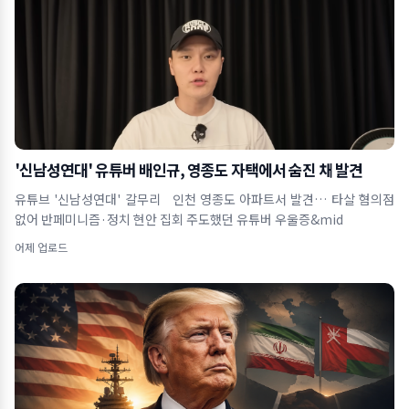
'신남성연대' 유튜버 배인규, 영종도 자택에서 숨진 채 발견
유튜브 '신남성연대' 갈무리 인천 영종도 아파트서 발견… 타살 혐의점
없어 반페미니즘·정치 현안 집회 주도했던 유튜버 우울증&mid
어제 업로드