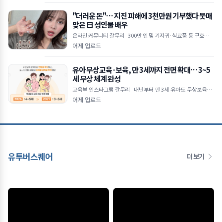
"더러운 돈"… 지진 피해에 3천만원 기부했다 뭇매
맞은 日 성인물 배우
온라인 커뮤니티 갈무리 300만 엔 및 기저귀·식료품 등 구호물품
전달 직업 비하하며 악플 쏟아낸 일부 누리꾼 논란 "지원 동참 유도
어제 업로드
목적&he
유아 무상교육·보육, 만 3세까지 전면 확대… 3~5
세 무상 체계 완성
교육부 인스타그램 갈무리 내년부터 만 3세 유아도 무상보육·교
육 지원 대상 포함 공공보육 이용률 2030년까지 55% 목표로 상향
어제 업로드
초4 대상 방
유투버스퀘어
더 보기