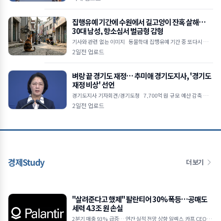
부 형소법 개정&midd
집행유예 기간에 수원에서 길고양이 잔혹 살해…
30대 남성, 항소심서 벌금형 감형
기사와 관련 없는 이미지 동물학대 집행유예 기간 중 또다시 고양
이 살해 범행 저질러 1심에서 징역 4개월 실형 선고받았으나 2심서
2일전 업로드
벌금 1,000만 원으로 감
벼랑 끝 경기도 재정… 추미애 경기도지사, '경기도
재정 비상' 선언
경기도지사 기자회견/경기도청 7,700억 원 규모 예산 감축 불가
피 지방채 발행 한도 턱밑… 기금 바닥나 업무 경비 축소 및 불요불
2일전 업로드
급 사업 전면
경제Study
더 보기
"살려준다고 했제" 팔란티어 30% 폭등…공매도
세력 4.3조 원 손실
2분기 매출 93% 급증… 연간 실적 전망 상향 알렉스 카프 CEO "A