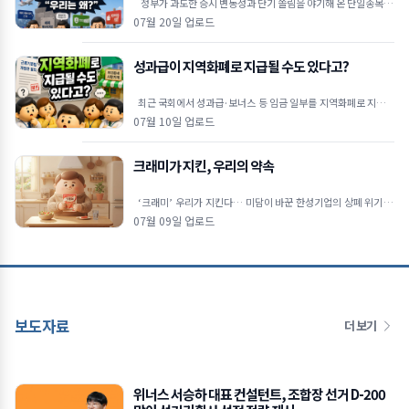
정부가 과도한 증시 변동성과 단기 쏠림을 야기해 온 단일종목 레
버리지 상장지수펀드(ETF)에 대해 고강도 진입 장벽을
07월 20일 업로드
성과급이 지역화폐로 지급될 수도 있다고?
최근 국회에서 성과급·보너스 등 임금 일부를 지역화폐로 지급할
수 있도록 하는 내용의 근로기준법 개정안이 발의됐습니다. 물
07월 10일 업로드
크래미가 지킨, 우리의 약속
‘크래미’ 우리가 지킨다… 미담이 바꾼 한성기업의 상폐 위기 극
복 🦀상장폐지 시가총액 기준이 300억 원으로 강화
07월 09일 업로드
보도자료
더 보기
위너스 서승하 대표 컨설턴트, 조합장 선거 D-200