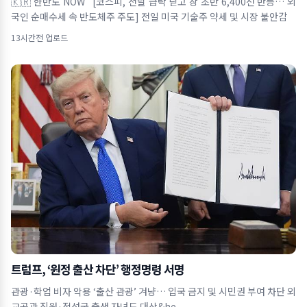
🇰🇷 한반도 NOW [코스피, 전날 급락 딛고 장 초반 6,400선 반등… 외
국인 순매수세 속 반도체주 주도] 전일 미국 기술주 약세 및 시장 불안감
13시간전 업로드
트럼프, ‘원정 출산 차단’ 행정명령 서명
관광·학업 비자 악용 ‘출산 관광’ 겨냥… 입국 금지 및 시민권 부여 차단 외
교공관 직원·적성국 출생 자녀도 대상&he