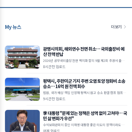
My 뉴스
더 보기
광명시의회, 해외연수 전면 취소… 국외출장비 예
산 전액 반납
2026년 공무국외출장 전면 백지화 합의 9월 제2회 추경서 출장비
예산 전액 감액 절감된 예산, 소상공인 및 민생경제 회복에 투입 ■
8시간전 업로드
광명시의회, 올해 공무국외출장
평택시, 주한미군 기지 주변 오염 토양 정화비 소송
승소… 16억 원 전액 회수
법원, 국가 배상 책임 인정해 평택시 원고 승소 판결 캠프 험프리·
오산에어베이스 일대 2,460㎥ 토양 정화 비용 회수 한미 SOFA 및
9시간전 업로드
국가배상법 근거&hel
李 대통령 "문제 있는 정책은 성역 없이 고쳐야… 국
민 삶 변화가 우선"
수석보좌관회의 중인 이재명 대통령 좋은 의도의 정책이라도 피해
주면 무용지물 임기 1,400일 남아… 체감 성과 내는 적극 행정 당
어제 업로드