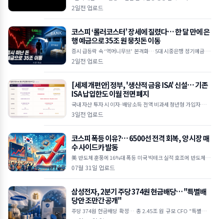
I 수요 상상을 초월하는 수준" 하루 만에 30억 달러 손실… 공매도
2일전 업로드
누적
코스피 ‘롤러코스터’ 장세에 질렸다… 한 달 만에 은
행 예금으로 35조 원 뭉칫돈 이동
증시 급등락 속 ‘역머니무브’ 본격화… 5대 시중은행 정기예금 35
조 원 급증 한국은행 기준금리 인상 여파, 연 3%대 예금 금리 매력
2일전 업로드
에 투자 대
[세제 개편안] 정부, '생산적 금융 ISA' 신설… 기존
ISA 납입한도 이월 전면 폐지
국내 자산 투자 시 이자·배당소득 전액 비과세 청년형 가입자 납입
액 10% 추가 소득공제 기존 일반 ISA는 납입한도 이월 폐지 및 최
3일전 업로드
장 5년 제한
코스피 폭등 이유?… 6500선 전격 회복, 양 시장 매
수 사이드카 발동
美 반도체 훈풍에 16%대 폭등 미국 빅테크 실적 호조에 반도체 투
심 대폭 개선 외국인 5조 원 대 폭풍 매수 삼성전자·SK하이닉스 2
07월 31일 업로드
0%대 급등하며 역대 최
삼성전자, 2분기 주당 374원 현금배당… "특별배
당안 조만간 공개"
주당 374원 현금배당 확정… 총 2.45조 원 규모 CFO "특별배당
포함 주주환원안 신속히 발표할 것" 미국 ADR 상장설엔 선 그어…