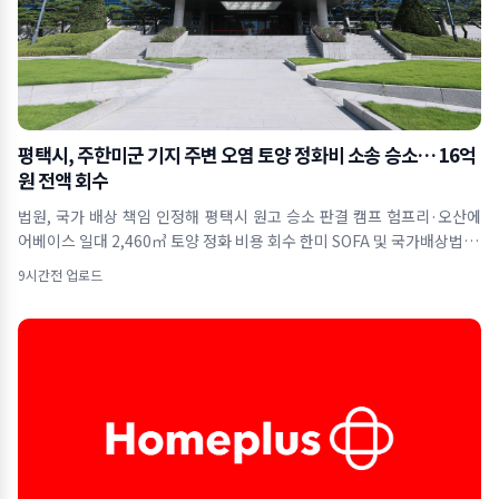
평택시, 주한미군 기지 주변 오염 토양 정화비 소송 승소… 16억
원 전액 회수
법원, 국가 배상 책임 인정해 평택시 원고 승소 판결 캠프 험프리·오산에
어베이스 일대 2,460㎥ 토양 정화 비용 회수 한미 SOFA 및 국가배상법 근
거&hel
9시간전 업로드