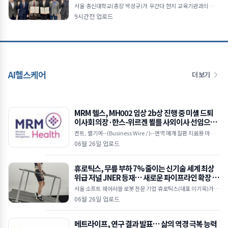
서울 총신대학교(총장 박성규)가 우간다 현지 교육기관과의 협력
을 통해 아프리카 지역 국제교육 및 학술 교류 확대에 나선다.총신
9시간전 업로드
대학교와 우간다 개혁신학대학(RTC)의 업무협약 체결
AI헬스케어
더 보기
MRM 헬스, MH002 임상 2b상 진행 중 미셸 드퇴
이사회 의장·한스-위르겐 뵐를 사외이사 선임으로
이사회 강화
겐트, 벨기에--(Business Wire / )--면역 매개 질환 치료용 마이크
로바이옴 기반 치료제를 개발 중인 임상 단계 바이오텍인 MRM 헬
06월 26일 업로드
스(MRM Health)가 25일(
휴로틱스, 무릎 부하 7% 줄이는 신기술 세계 최상
위급 저널 JNER 등재… 새로운 파이프라인 확장 시
동
서울 소프트 웨어러블 로봇 전문 기업 휴로틱스(대표 이기욱)가 개
발한 무동력 기반의 ‘수동형 소프트 엑소슈트(Passive Soft Exos
06월 26일 업로드
uit)’ 기술이
메트라이프, 연구 결과 발표… 삶의 역경 극복 능력