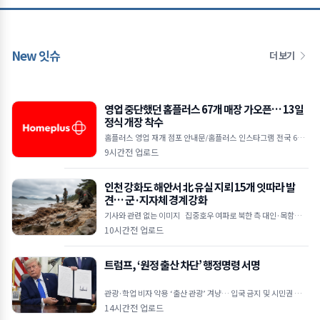
New 잇슈
더 보기
영업 중단했던 홈플러스 67개 매장 가오픈… 13일
정식 개장 착수
홈플러스 영업 재개 점포 안내문/홈플러스 인스타그램 전국 67개
매장 7일 가오픈 시작으로 운영 점검 착수 12일까지 미비점 보완
9시간전 업로드
후 13일부터 본격
인천 강화도 해안서 北 유실 지뢰 15개 잇따라 발
견… 군·지자체 경계 강화
기사와 관련 없는 이미지 집중호우 여파로 북한 측 대인·목함지뢰
유입 추정 주민 신고 및 군 수색으로 발견… 인명 피해는 없어 강화
10시간전 업로드
트럼프, ‘원정 출산 차단’ 행정명령 서명
관광·학업 비자 악용 ‘출산 관광’ 겨냥… 입국 금지 및 시민권 부여
차단 외교공관 직원·적성국 출생 자녀도 대상&he
14시간전 업로드