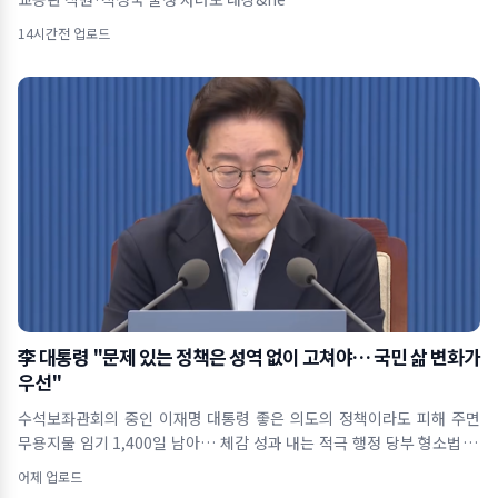
14시간전 업로드
李 대통령 "문제 있는 정책은 성역 없이 고쳐야… 국민 삶 변화가
우선"
수석보좌관회의 중인 이재명 대통령 좋은 의도의 정책이라도 피해 주면
무용지물 임기 1,400일 남아… 체감 성과 내는 적극 행정 당부 형소법 개
정&midd
어제 업로드