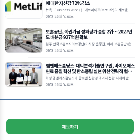
에 대한 자신감 72% 감소
뉴욕--(Business Wire / )--메트라이프(MetLife)의 새로운 다국
적 연구에 따르면, 눈에 띄는 ‘자신감 격차(confidence gap)’가
06월 26일 업로드
보훈공단, 복권기금 성과평가 종합 2위… 2027년
도 배분금 927억원 확보
원주 한국보훈복지의료공단(이사장 윤종진, 이하 보훈공단)은 기
획예산처 복권위원회가 주관한 ‘2025년 복권기금사업 성과평
06월 26일 업로드
가’에서 법정배분기관 종합 2위를 달성
엠앤에스홀딩스-대덕분석기술연구원, 바이오매스
연료 품질 혁신 및 탄소중립 실현 위한 전략적 협력
본격화
화성 엠앤에스홀딩스가 글로벌 친환경 에너지 전환 시대에 발맞춰
목재펠릿 및 목재칩 연료의 품질 경쟁력을 강화하고 지속가능한 바
06월 26일 업로드
이오매스 산업 생태계 조성을 위해 대덕분석기술연구원(D
제보하기