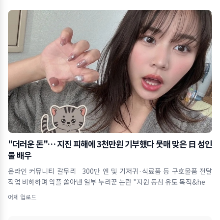
"더러운 돈"… 지진 피해에 3천만원 기부했다 뭇매 맞은 日 성인
물 배우
온라인 커뮤니티 갈무리 300만 엔 및 기저귀·식료품 등 구호물품 전달
직업 비하하며 악플 쏟아낸 일부 누리꾼 논란 "지원 동참 유도 목적&he
어제 업로드