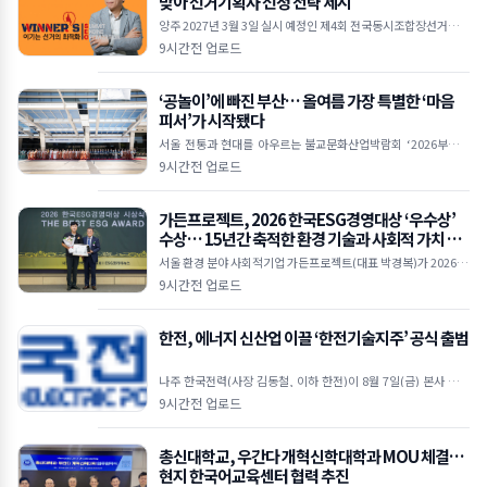
맞아 선거기획사 선정 전략 제시
양주 2027년 3월 3일 실시 예정인 제4회 전국동시조합장선거가 D
-200 국면에 접어들면서 출마예정자들의 선거 준비가 본격화되고
9시간전 업로드
있다.위너스 서승하 대표 컨설턴트 조합장선거는
‘공놀이’에 빠진 부산… 올여름 가장 특별한 ‘마음
피서’가 시작됐다
서울 전통과 현대를 아우르는 불교문화산업박람회 ‘2026부산국
제불교박람회’가 8월 6일 오후 2시 부산 벡스코(BEXCO) 제1전시
9시간전 업로드
장 3홀 특설무대에서 열린 개막식을 시작으로 나흘
가든프로젝트, 2026 한국ESG경영대상 ‘우수상’
수상… 15년간 축적한 환경 기술과 사회적 가치 인
정받아
서울 환경 분야 사회적기업 가든프로젝트(대표 박경복)가 2026 한
국ESG경영대상 ‘우수상’을 수상했다. 이번 수상은 지난 15년간
9시간전 업로드
도시농업, 빗물순환, 환경복지, 환경교육 등 다
한전, 에너지 신산업 이끌 ‘한전기술지주’ 공식 출범
나주 한국전력(사장 김동철, 이하 한전)이 8월 7일(금) 본사 비전
홀에서 에너지 신산업 생태계를 주도할 ‘한전기술지주’를 공식 출
9시간전 업로드
범하고 본격적인 사업 추진에 나섰다. 이날 행사에
총신대학교, 우간다 개혁신학대학과 MOU 체결…
현지 한국어교육센터 협력 추진