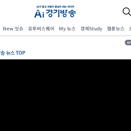
New 잇슈
유투버스퀘어
My 뉴스
경제Study
웹툰뉴스
K
방송 뉴스 TOP