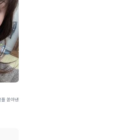
악플 쏟아낸