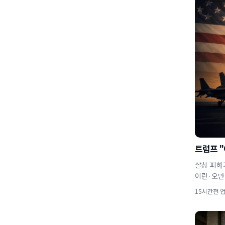
트럼프 "
살상 피하
이란·오만
15시간전 