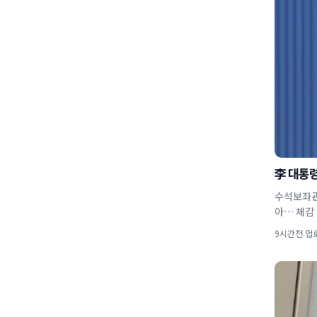
李 대통령
수석보좌관회의 중인 이재명 
아… 체감 
9시간전 업