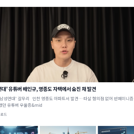
대' 유튜버 배인규, 영종도 자택에서 숨진 채 발견
신남성연대' 갈무리 인천 영종도 아파트서 발견… 타살 혐의점 없어 반페미니즘
했던 유튜버 우울증&mid
업로드