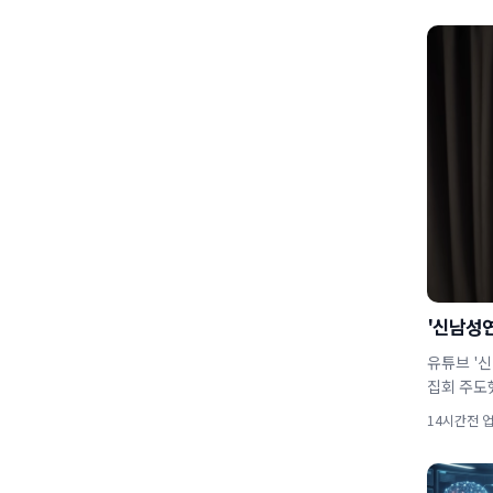
'신남성연
유튜브 '
집회 주도
14시간전 