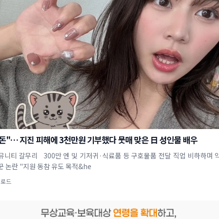
돈"… 지진 피해에 3천만원 기부했다 뭇매 맞은 日 성인물 배우
뮤니티 갈무리 300만 엔 및 기저귀·식료품 등 구호물품 전달 직업 비하하며 
 논란 "지원 동참 유도 목적&he
업로드