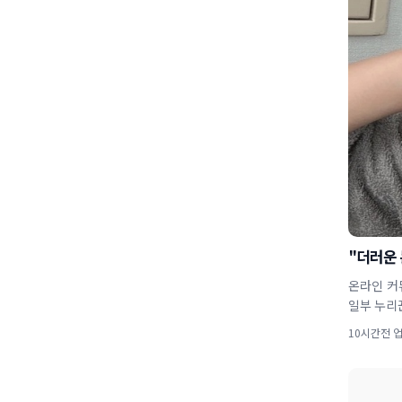
"더러운 
온라인 커
일부 누리꾼
10시간전 