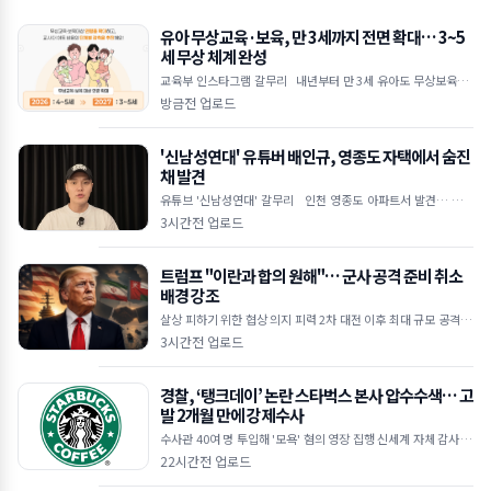
유아 무상교육·보육, 만 3세까지 전면 확대… 3~5
세 무상 체계 완성
교육부 인스타그램 갈무리 내년부터 만 3세 유아도 무상보육·교
육 지원 대상 포함 공공보육 이용률 2030년까지 55% 목표로 상향
방금전 업로드
초4 대상 방
'신남성연대' 유튜버 배인규, 영종도 자택에서 숨진
채 발견
유튜브 '신남성연대' 갈무리 인천 영종도 아파트서 발견… 타살
혐의점 없어 반페미니즘·정치 현안 집회 주도했던 유튜버 우울증
3시간전 업로드
&mid
트럼프 "이란과 합의 원해"… 군사 공격 준비 취소
배경 강조
살상 피하기 위한 협상 의지 피력 2차 대전 이후 최대 규모 공격 준
비 주장 호르무즈 해협 안전 항로 이란·오만 합의 임박 ■ 트럼프,
3시간전 업로드
이란과의
경찰, ‘탱크데이’ 논란 스타벅스 본사 압수수색… 고
발 2개월 만에 강제수사
수사관 40여 명 투입해 '모욕' 혐의 영장 집행 신세계 자체 감사 한
계 지적… 미제출 휴대전화 등 확보 주력 기획 고의성 및 관여 수준
22시간전 업로드
규명 위해 사내 자료