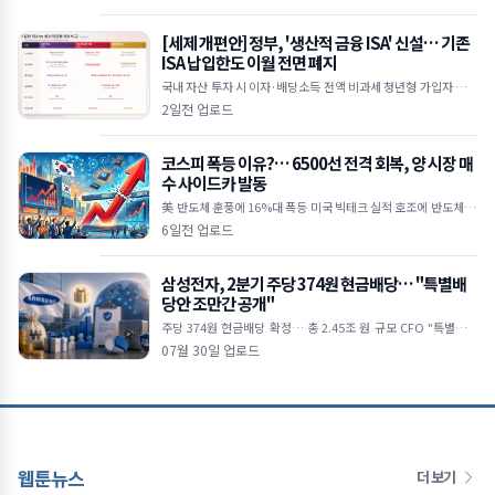
에 투자 대
[세제 개편안] 정부, '생산적 금융 ISA' 신설… 기존
ISA 납입한도 이월 전면 폐지
국내 자산 투자 시 이자·배당소득 전액 비과세 청년형 가입자 납입
액 10% 추가 소득공제 기존 일반 ISA는 납입한도 이월 폐지 및 최
2일전 업로드
장 5년 제한
코스피 폭등 이유?… 6500선 전격 회복, 양 시장 매
수 사이드카 발동
美 반도체 훈풍에 16%대 폭등 미국 빅테크 실적 호조에 반도체 투
심 대폭 개선 외국인 5조 원 대 폭풍 매수 삼성전자·SK하이닉스 2
6일전 업로드
0%대 급등하며 역대 최
삼성전자, 2분기 주당 374원 현금배당… "특별배
당안 조만간 공개"
주당 374원 현금배당 확정… 총 2.45조 원 규모 CFO "특별배당
포함 주주환원안 신속히 발표할 것" 미국 ADR 상장설엔 선 그어…
07월 30일 업로드
"현재
웹툰뉴스
더 보기