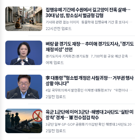
집행유예 기간에 수원에서 길고양이 잔혹 살해…
30대 남성, 항소심서 벌금형 감형
기사와 관련 없는 이미지 동물학대 집행유예 기간 중 또다시 고양
이 살해 범행 저질러 1심에서 징역 4개월 실형 선고받았으나 2심서
22시간전 업로드
벌금 1,000만 원으로 감
벼랑 끝 경기도 재정… 추미애 경기도지사, '경기도
재정 비상' 선언
경기도지사 기자회견/경기도청 7,700억 원 규모 예산 감축 불가
피 지방채 발행 한도 턱밑… 기금 바닥나 업무 경비 축소 및 불요불
어제 업로드
급 사업 전면
李 대통령 "형소법 개정은 사필귀정… 거부권 행사
상황 아니다"
4일 국무회의에서 발언중인 이재명 대통령/KTV "위헌이나 집행
불능 등 입법권 부정할 정도 안 돼" 수사·기소 분리 강조하며 검찰
2일전 업로드
권한 남용 비
육군 1군단에 이어 3군단·해병대 2사단도 ‘실탄 미
장착’ 경계… 軍 전수점검 착수
3군단 일부 GP·GOP 공용화기 미삽탄 확인 해병대 2사단도 2020
년부터 6년간 '빈 총' 경계 합참 보고 누락 속 전방 군단 전수조사 확
2일전 업로드
대