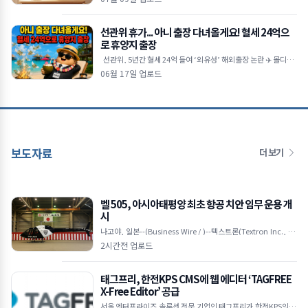
선관위 휴가... 아니 출장 다녀올게요! 혈세 24억으
로 휴양지 출장
선관위, 5년간 혈세 24억 들여 ‘외유성’ 해외출장 논란 ✈️ 몰디브·
코타키나발루 등 휴양지 방
06월 17일 업로드
보도자료
더 보기
벨 505, 아시아태평양 최초 항공 치안 임무 운용 개
시
나고야, 일본--(Business Wire / )--텍스트론(Textron Inc., NY
SE: TXT) 계열사인 벨 텍스트론(Bell Textron Inc.)은 일본 아이
2시간전 업로드
치현 경
태그프리, 한전KPS CMS에 웹 에디터 ‘TAGFREE
X-Free Editor’ 공급
서울 엔터프라이즈 솔루션 전문 기업인 태그프리가 한전KPS의 콘