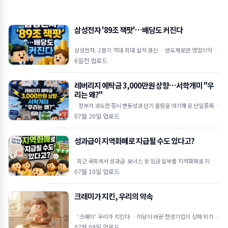
삼성전자 '89조 잭팟'…배당도 커진다
삼성전자, 2분기 역대 최대 실적 경신… 반도체로만 영업이익 89
조 원 역대 최대 실적 달성: 삼성전자는 2026년 2
6일전 업로드
레버리지 예탁금 3,000만원 상향…서학개미 "우
리는 왜?"
정부가 과도한 증시 변동성과 단기 쏠림을 야기해 온 단일종목 레
버리지 상장지수펀드(ETF)에 대해 고강도 진입 장벽을
07월 20일 업로드
성과급이 지역화폐로 지급될 수도 있다고?
최근 국회에서 성과급·보너스 등 임금 일부를 지역화폐로 지급할
수 있도록 하는 내용의 근로기준법 개정안이 발의됐습니다. 물
07월 10일 업로드
크래미가 지킨, 우리의 약속
‘크래미’ 우리가 지킨다… 미담이 바꾼 한성기업의 상폐 위기 극
복 🦀상장폐지 시가총액 기준이 300억 원으로 강화
07월 09일 업로드