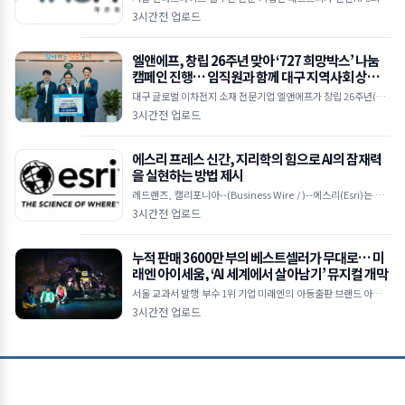
텐츠 관리 시스템(CMS)에 자사의 대표 솔루션인 웹 에디터 ‘TAG
3시간전 업로드
FREE X-Free Editor’를 공급했다고
엘앤에프, 창립 26주년 맞아 ‘727 희망박스’ 나눔
캠페인 진행… 임직원과 함께 대구 지역사회 상생
실천
대구 글로벌 이차전지 소재 전문기업 엘앤에프가 창립 26주년(7월
27일)을 맞아 임직원과 함께 지역사회 나눔을 위한 기부 캠페인을
3시간전 업로드
전개하고, 지난 5일 대구 달서구청에서 공식 물
에스리 프레스 신간, 지리학의 힘으로 AI의 잠재력
을 실현하는 방법 제시
레드랜즈, 캘리포니아--(Business Wire / )--에스리(Esri)는 Arc
GIS를 사용해 지리 공간 인공지능(GeoAI)을 적용하기 위한 실용
3시간전 업로드
적인 가이드인 ‘지오AI 탐
누적 판매 3600만 부의 베스트셀러가 무대로… 미
래엔 아이세움, ‘AI 세계에서 살아남기’ 뮤지컬 개막
서울 교과서 발행 부수 1위 기업 미래엔의 아동출판 브랜드 아이세
움의 베스트셀러 ‘살아남기’ 시리즈가 극장판과 TV 애니메이션에
3시간전 업로드
이어 뮤지컬로 관객들과 만난다. 시리즈 최초로 무대