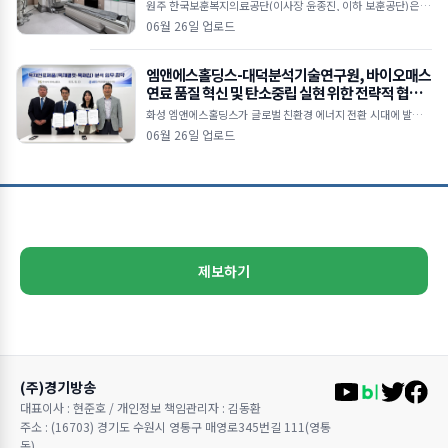
원주 한국보훈복지의료공단(이사장 윤종진, 이하 보훈공단)은 기
획예산처 복권위원회가 주관한 ‘2025년 복권기금사업 성과평
06월 26일 업로드
가’에서 법정배분기관 종합 2위를 달성
엠앤에스홀딩스-대덕분석기술연구원, 바이오매스
연료 품질 혁신 및 탄소중립 실현 위한 전략적 협력
본격화
화성 엠앤에스홀딩스가 글로벌 친환경 에너지 전환 시대에 발맞춰
목재펠릿 및 목재칩 연료의 품질 경쟁력을 강화하고 지속가능한 바
06월 26일 업로드
이오매스 산업 생태계 조성을 위해 대덕분석기술연구원(D
제보하기
(주)경기방송
대표이사 : 현준호 / 개인정보 책임관리자 : 김동환
주소 : (16703) 경기도 수원시 영통구 매영로345번길 111(영통
동)