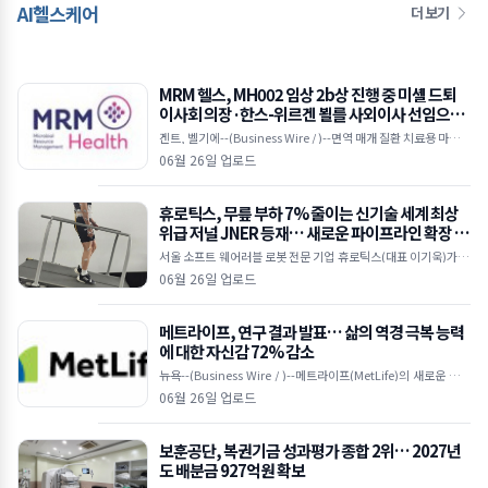
AI헬스케어
더 보기
MRM 헬스, MH002 임상 2b상 진행 중 미셸 드퇴
이사회 의장·한스-위르겐 뵐를 사외이사 선임으로
이사회 강화
겐트, 벨기에--(Business Wire / )--면역 매개 질환 치료용 마이크
로바이옴 기반 치료제를 개발 중인 임상 단계 바이오텍인 MRM 헬
06월 26일 업로드
스(MRM Health)가 25일(
휴로틱스, 무릎 부하 7% 줄이는 신기술 세계 최상
위급 저널 JNER 등재… 새로운 파이프라인 확장 시
동
서울 소프트 웨어러블 로봇 전문 기업 휴로틱스(대표 이기욱)가 개
발한 무동력 기반의 ‘수동형 소프트 엑소슈트(Passive Soft Exos
06월 26일 업로드
uit)’ 기술이
메트라이프, 연구 결과 발표… 삶의 역경 극복 능력
에 대한 자신감 72% 감소
뉴욕--(Business Wire / )--메트라이프(MetLife)의 새로운 다국
적 연구에 따르면, 눈에 띄는 ‘자신감 격차(confidence gap)’가
06월 26일 업로드
보훈공단, 복권기금 성과평가 종합 2위… 2027년
도 배분금 927억원 확보