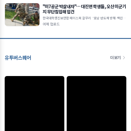
"미7공군 박살내자"… 대진연 학생들, 오산 미군기
지 무단침입해 입건
한국대학생진보연합 페이스북 갈무리 '호남 반도체 방해·백린 누
출' 주장하며 기지 기습 미군에 현행범 체포 후 경찰 인계… 묵비권
어제 업로드
행사
유투버스퀘어
더 보기