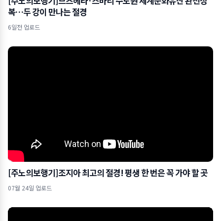
[주노의보행기]므츠헤타·즈바리 수도원 세계문화유산 완전정
복…두 강이 만나는 절경
6일전 업로드
[주노의보행기]조지아 최고의 절경! 평생 한 번은 꼭 가야 할 곳
07월 24일 업로드