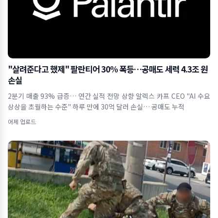
"살려준다고 했제" 팔란티어 30% 폭등…공매도 세력 4.3조 원
손실
2분기 매출 93% 급증… 연간 실적 전망 상향 알렉스 카프 CEO "AI 수요
상상을 초월하는 수준" 하루 만에 30억 달러 손실… 공매도 누적
어제 업로드