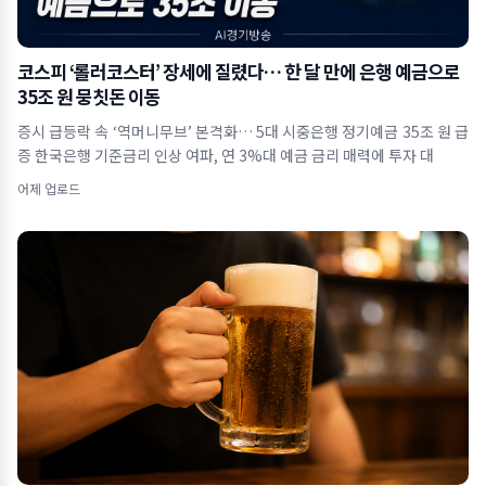
코스피 ‘롤러코스터’ 장세에 질렸다… 한 달 만에 은행 예금으로
35조 원 뭉칫돈 이동
증시 급등락 속 ‘역머니무브’ 본격화… 5대 시중은행 정기예금 35조 원 급
증 한국은행 기준금리 인상 여파, 연 3%대 예금 금리 매력에 투자 대
어제 업로드