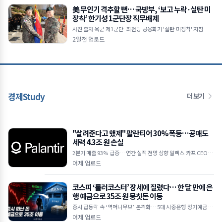
美 무인기 격추할 뻔… 국방부, ‘보고 누락·실탄 미
장착’ 한기성 1군단장 직무배제
사진 출처 육군 제1군단 최전방 공용화기 '실탄 미장착' 지침 논란
美 무인기 비행계획 수신 후 상부 보고 누락 국방부, 현 군단장 직
2일전 업로드
무배제&hellip
경제Study
더 보기
"살려준다고 했제" 팔란티어 30% 폭등…공매도
세력 4.3조 원 손실
2분기 매출 93% 급증… 연간 실적 전망 상향 알렉스 카프 CEO "A
I 수요 상상을 초월하는 수준" 하루 만에 30억 달러 손실… 공매도
어제 업로드
누적
코스피 ‘롤러코스터’ 장세에 질렸다… 한 달 만에 은
행 예금으로 35조 원 뭉칫돈 이동
증시 급등락 속 ‘역머니무브’ 본격화… 5대 시중은행 정기예금 35
조 원 급증 한국은행 기준금리 인상 여파, 연 3%대 예금 금리 매력
어제 업로드