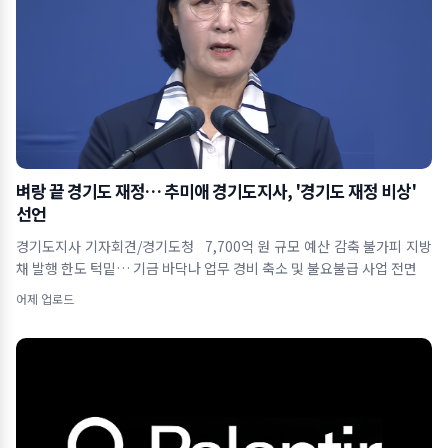
벼랑 끝 경기도 재정… 추미애 경기도지사, '경기도 재정 비상'
선언
경기도지사 기자회견/경기도청 7,700억 원 규모 예산 감축 불가피 지방
채 발행 한도 턱밑… 기금 바닥나 업무 경비 축소 및 불요불급 사업 전면
어제 업로드