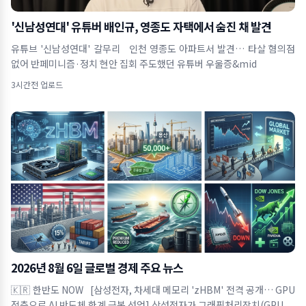
'신남성연대' 유튜버 배인규, 영종도 자택에서 숨진 채 발견
유튜브 '신남성연대' 갈무리 인천 영종도 아파트서 발견… 타살 혐의점
없어 반페미니즘·정치 현안 집회 주도했던 유튜버 우울증&mid
3시간전 업로드
2026년 8월 6일 글로벌 경제 주요 뉴스
🇰🇷 한반도 NOW [삼성전자, 차세대 메모리 'zHBM' 전격 공개… GPU
적층으로 AI 반도체 한계 극복 선언] 삼성전자가 그래픽처리장치(GPU