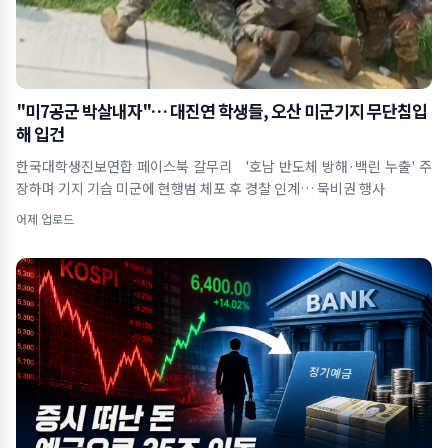
"미7공군 박살내자"… 대진연 학생들, 오산 미군기지 무단침입
해 입건
한국대학생진보연합 페이스북 갈무리 '호남 반도체 방해·백린 누출' 주
장하며 기지 기습 미군에 현행범 체포 후 경찰 인계… 묵비권 행사
어제 업로드