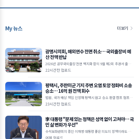
My 뉴스
더 보기
광명시의회, 해외연수 전면 취소… 국외출장비 예
산 전액 반납
2026년 공무국외출장 전면 백지화 합의 9월 제2회 추경서 출장비
예산 전액 감액 절감된 예산, 소상공인 및 민생경제 회복에 투입 ■
22시간전 업로드
광명시의회, 올해 공무국외출장
평택시, 주한미군 기지 주변 오염 토양 정화비 소송
승소… 16억 원 전액 회수
법원, 국가 배상 책임 인정해 평택시 원고 승소 판결 캠프 험프리·
오산에어베이스 일대 2,460㎥ 토양 정화 비용 회수 한미 SOFA 및
23시간전 업로드
국가배상법 근거&hel
李 대통령 "문제 있는 정책은 성역 없이 고쳐야… 국
민 삶 변화가 우선"
수석보좌관회의 중인 이재명 대통령 좋은 의도의 정책이라도 피해
주면 무용지물 임기 1,400일 남아… 체감 성과 내는 적극 행정 당
어제 업로드