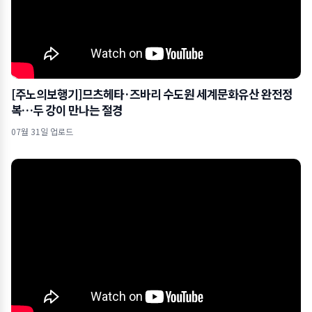
[주노의보행기]므츠헤타·즈바리 수도원 세계문화유산 완전정
복…두 강이 만나는 절경
07월 31일 업로드