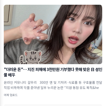
"더러운 돈"… 지진 피해에 3천만원 기부했다 뭇매 맞은 日 성인
물 배우
온라인 커뮤니티 갈무리 300만 엔 및 기저귀·식료품 등 구호물품 전달
직업 비하하며 악플 쏟아낸 일부 누리꾼 논란 "지원 동참 유도 목적&he
어제 업로드