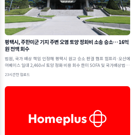
평택시, 주한미군 기지 주변 오염 토양 정화비 소송 승소… 16억
원 전액 회수
법원, 국가 배상 책임 인정해 평택시 원고 승소 판결 캠프 험프리·오산에
어베이스 일대 2,460㎥ 토양 정화 비용 회수 한미 SOFA 및 국가배상법 근
거&hel
23시간전 업로드