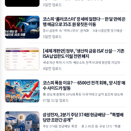
I 수요 상상을 초월하는 수준" 하루 만에 30억 달러 손실… 공매도
3일전 업로드
누적
코스피 ‘롤러코스터’ 장세에 질렸다… 한 달 만에 은
행 예금으로 35조 원 뭉칫돈 이동
증시 급등락 속 ‘역머니무브’ 본격화… 5대 시중은행 정기예금 35
조 원 급증 한국은행 기준금리 인상 여파, 연 3%대 예금 금리 매력
3일전 업로드
에 투자 대
[세제 개편안] 정부, '생산적 금융 ISA' 신설… 기존
ISA 납입한도 이월 전면 폐지
국내 자산 투자 시 이자·배당소득 전액 비과세 청년형 가입자 납입
액 10% 추가 소득공제 기존 일반 ISA는 납입한도 이월 폐지 및 최
4일전 업로드
장 5년 제한
코스피 폭등 이유?… 6500선 전격 회복, 양 시장 매
수 사이드카 발동
美 반도체 훈풍에 16%대 폭등 미국 빅테크 실적 호조에 반도체 투
심 대폭 개선 외국인 5조 원 대 폭풍 매수 삼성전자·SK하이닉스 2
07월 31일 업로드
0%대 급등하며 역대 최
삼성전자, 2분기 주당 374원 현금배당… "특별배
당안 조만간 공개"
주당 374원 현금배당 확정… 총 2.45조 원 규모 CFO "특별배당
포함 주주환원안 신속히 발표할 것" 미국 ADR 상장설엔 선 그어…