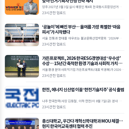
맞아 선거기획사 선정 전략 제시
양주 2027년 3월 3일 실시 예정인 제4회 전국동시조합장선거가 D
-200 국면에 접어들면서 출마예정자들의 선거 준비가 본격화되고
23시간전 업로드
있다.위너스 서승하 대표 컨설턴트 조합장선거는
‘공놀이’에 빠진 부산… 올여름 가장 특별한 ‘마음
피서’가 시작됐다
서울 전통과 현대를 아우르는 불교문화산업박람회 ‘2026부산국
제불교박람회’가 8월 6일 오후 2시 부산 벡스코(BEXCO) 제1전시
23시간전 업로드
장 3홀 특설무대에서 열린 개막식을 시작으로 나흘
가든프로젝트, 2026 한국ESG경영대상 ‘우수상’
수상… 15년간 축적한 환경 기술과 사회적 가치 인
정받아
서울 환경 분야 사회적기업 가든프로젝트(대표 박경복)가 2026 한
국ESG경영대상 ‘우수상’을 수상했다. 이번 수상은 지난 15년간
23시간전 업로드
도시농업, 빗물순환, 환경복지, 환경교육 등 다
한전, 에너지 신산업 이끌 ‘한전기술지주’ 공식 출범
나주 한국전력(사장 김동철, 이하 한전)이 8월 7일(금) 본사 비전
홀에서 에너지 신산업 생태계를 주도할 ‘한전기술지주’를 공식 출
23시간전 업로드
범하고 본격적인 사업 추진에 나섰다. 이날 행사에
총신대학교, 우간다 개혁신학대학과 MOU 체결…
현지 한국어교육센터 협력 추진