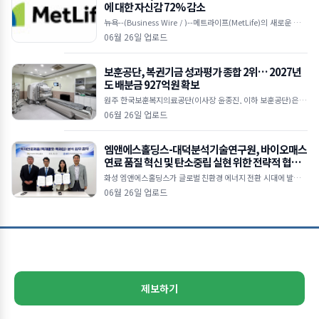
에 대한 자신감 72% 감소
뉴욕--(Business Wire / )--메트라이프(MetLife)의 새로운 다국
적 연구에 따르면, 눈에 띄는 ‘자신감 격차(confidence gap)’가
06월 26일 업로드
보훈공단, 복권기금 성과평가 종합 2위… 2027년
도 배분금 927억원 확보
원주 한국보훈복지의료공단(이사장 윤종진, 이하 보훈공단)은 기
획예산처 복권위원회가 주관한 ‘2025년 복권기금사업 성과평
06월 26일 업로드
가’에서 법정배분기관 종합 2위를 달성
엠앤에스홀딩스-대덕분석기술연구원, 바이오매스
연료 품질 혁신 및 탄소중립 실현 위한 전략적 협력
본격화
화성 엠앤에스홀딩스가 글로벌 친환경 에너지 전환 시대에 발맞춰
목재펠릿 및 목재칩 연료의 품질 경쟁력을 강화하고 지속가능한 바
06월 26일 업로드
이오매스 산업 생태계 조성을 위해 대덕분석기술연구원(D
제보하기