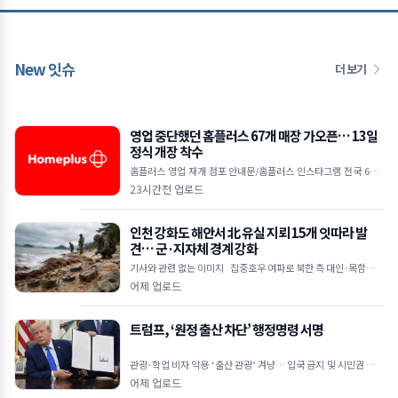
New 잇슈
더 보기
영업 중단했던 홈플러스 67개 매장 가오픈… 13일
정식 개장 착수
홈플러스 영업 재개 점포 안내문/홈플러스 인스타그램 전국 67개
매장 7일 가오픈 시작으로 운영 점검 착수 12일까지 미비점 보완
23시간전 업로드
후 13일부터 본격
인천 강화도 해안서 北 유실 지뢰 15개 잇따라 발
견… 군·지자체 경계 강화
기사와 관련 없는 이미지 집중호우 여파로 북한 측 대인·목함지뢰
유입 추정 주민 신고 및 군 수색으로 발견… 인명 피해는 없어 강화
어제 업로드
트럼프, ‘원정 출산 차단’ 행정명령 서명
관광·학업 비자 악용 ‘출산 관광’ 겨냥… 입국 금지 및 시민권 부여
차단 외교공관 직원·적성국 출생 자녀도 대상&he
어제 업로드