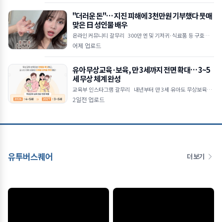
"더러운 돈"… 지진 피해에 3천만원 기부했다 뭇매
맞은 日 성인물 배우
온라인 커뮤니티 갈무리 300만 엔 및 기저귀·식료품 등 구호물품
전달 직업 비하하며 악플 쏟아낸 일부 누리꾼 논란 "지원 동참 유도
어제 업로드
목적&he
유아 무상교육·보육, 만 3세까지 전면 확대… 3~5
세 무상 체계 완성
교육부 인스타그램 갈무리 내년부터 만 3세 유아도 무상보육·교
육 지원 대상 포함 공공보육 이용률 2030년까지 55% 목표로 상향
2일전 업로드
초4 대상 방
유투버스퀘어
더 보기