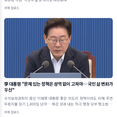
어제 업로드
李 대통령 "문제 있는 정책은 성역 없이 고쳐야… 국민 삶 변화가
우선"
수석보좌관회의 중인 이재명 대통령 좋은 의도의 정책이라도 피해 주면
무용지물 임기 1,400일 남아… 체감 성과 내는 적극 행정 당부 형소법 개
정&midd
어제 업로드