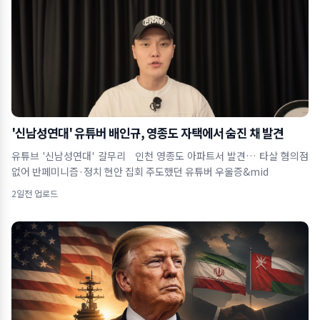
'신남성연대' 유튜버 배인규, 영종도 자택에서 숨진 채 발견
유튜브 '신남성연대' 갈무리 인천 영종도 아파트서 발견… 타살 혐의점
없어 반페미니즘·정치 현안 집회 주도했던 유튜버 우울증&mid
2일전 업로드