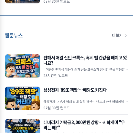
07월 30일 업로드
"현재
웹툰뉴스
더 보기
편해서 매일 신던 크록스, 혹시 발 건강을 해치고 있
나요?
여름철 편의성 때문에 즐겨 신는 크록스가 장시간 잘못 착용할 경
우 발 건강에 악영향을 줄 수 있다는 족부 전문가
23시간전 업로드
삼성전자 '89조 잭팟'…배당도 커진다
삼성전자, 2분기 역대 최대 실적 경신… 반도체로만 영업이익 89
조 원 역대 최대 실적 달성: 삼성전자는 2026년 2
07월 30일 업로드
레버리지 예탁금 3,000만원 상향…서학개미 "우
리는 왜?"