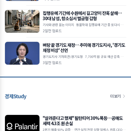
부 형소법 개정&midd
집행유예 기간에 수원에서 길고양이 잔혹 살해…
30대 남성, 항소심서 벌금형 감형
기사와 관련 없는 이미지 동물학대 집행유예 기간 중 또다시 고양
이 살해 범행 저질러 1심에서 징역 4개월 실형 선고받았으나 2심서
2일전 업로드
벌금 1,000만 원으로 감
벼랑 끝 경기도 재정… 추미애 경기도지사, '경기도
재정 비상' 선언
경기도지사 기자회견/경기도청 7,700억 원 규모 예산 감축 불가
피 지방채 발행 한도 턱밑… 기금 바닥나 업무 경비 축소 및 불요불
3일전 업로드
급 사업 전면
경제Study
더 보기
"살려준다고 했제" 팔란티어 30% 폭등…공매도
세력 4.3조 원 손실
2분기 매출 93% 급증… 연간 실적 전망 상향 알렉스 카프 CEO "A