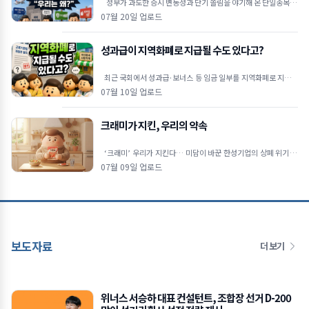
정부가 과도한 증시 변동성과 단기 쏠림을 야기해 온 단일종목 레
버리지 상장지수펀드(ETF)에 대해 고강도 진입 장벽을
07월 20일 업로드
성과급이 지역화폐로 지급될 수도 있다고?
최근 국회에서 성과급·보너스 등 임금 일부를 지역화폐로 지급할
수 있도록 하는 내용의 근로기준법 개정안이 발의됐습니다. 물
07월 10일 업로드
크래미가 지킨, 우리의 약속
‘크래미’ 우리가 지킨다… 미담이 바꾼 한성기업의 상폐 위기 극
복 🦀상장폐지 시가총액 기준이 300억 원으로 강화
07월 09일 업로드
보도자료
더 보기
위너스 서승하 대표 컨설턴트, 조합장 선거 D-200