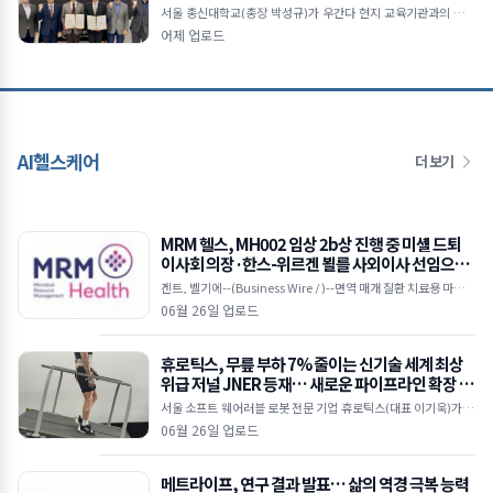
서울 총신대학교(총장 박성규)가 우간다 현지 교육기관과의 협력
을 통해 아프리카 지역 국제교육 및 학술 교류 확대에 나선다.총신
어제 업로드
대학교와 우간다 개혁신학대학(RTC)의 업무협약 체결
AI헬스케어
더 보기
MRM 헬스, MH002 임상 2b상 진행 중 미셸 드퇴
이사회 의장·한스-위르겐 뵐를 사외이사 선임으로
이사회 강화
겐트, 벨기에--(Business Wire / )--면역 매개 질환 치료용 마이크
로바이옴 기반 치료제를 개발 중인 임상 단계 바이오텍인 MRM 헬
06월 26일 업로드
스(MRM Health)가 25일(
휴로틱스, 무릎 부하 7% 줄이는 신기술 세계 최상
위급 저널 JNER 등재… 새로운 파이프라인 확장 시
동
서울 소프트 웨어러블 로봇 전문 기업 휴로틱스(대표 이기욱)가 개
발한 무동력 기반의 ‘수동형 소프트 엑소슈트(Passive Soft Exos
06월 26일 업로드
uit)’ 기술이
메트라이프, 연구 결과 발표… 삶의 역경 극복 능력