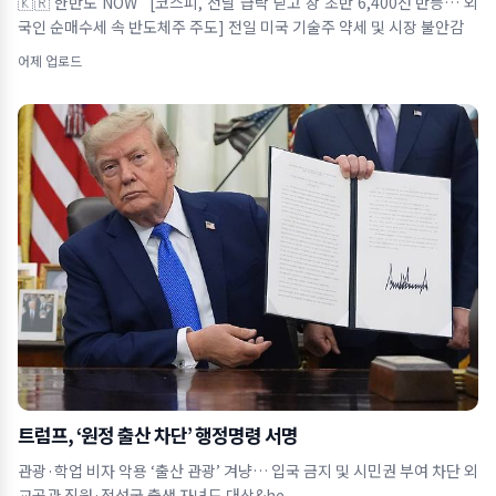
🇰🇷 한반도 NOW [코스피, 전날 급락 딛고 장 초반 6,400선 반등… 외
국인 순매수세 속 반도체주 주도] 전일 미국 기술주 약세 및 시장 불안감
어제 업로드
트럼프, ‘원정 출산 차단’ 행정명령 서명
관광·학업 비자 악용 ‘출산 관광’ 겨냥… 입국 금지 및 시민권 부여 차단 외
교공관 직원·적성국 출생 자녀도 대상&he