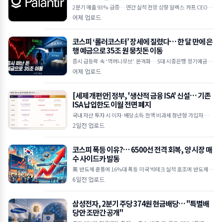
2분기 매출 93% 급증… 연간 실적 전망 상향 알렉스 카프 CEO "A
I 수요 상상을 초월하는 수준" 하루 만에 30억 달러 손실… 공매도
어제 업로드
누적
코스피 ‘롤러코스터’ 장세에 질렸다… 한 달 만에 은
행 예금으로 35조 원 뭉칫돈 이동
증시 급등락 속 ‘역머니무브’ 본격화… 5대 시중은행 정기예금 35
조 원 급증 한국은행 기준금리 인상 여파, 연 3%대 예금 금리 매력
어제 업로드
에 투자 대
[세제 개편안] 정부, '생산적 금융 ISA' 신설… 기존
ISA 납입한도 이월 전면 폐지
국내 자산 투자 시 이자·배당소득 전액 비과세 청년형 가입자 납입
액 10% 추가 소득공제 기존 일반 ISA는 납입한도 이월 폐지 및 최
2일전 업로드
장 5년 제한
코스피 폭등 이유?… 6500선 전격 회복, 양 시장 매
수 사이드카 발동
美 반도체 훈풍에 16%대 폭등 미국 빅테크 실적 호조에 반도체 투
심 대폭 개선 외국인 5조 원 대 폭풍 매수 삼성전자·SK하이닉스 2
6일전 업로드
0%대 급등하며 역대 최
삼성전자, 2분기 주당 374원 현금배당… "특별배
당안 조만간 공개"