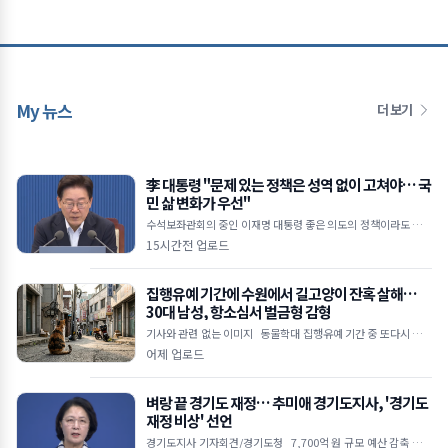
My 뉴스
더 보기
李 대통령 "문제 있는 정책은 성역 없이 고쳐야… 국
민 삶 변화가 우선"
수석보좌관회의 중인 이재명 대통령 좋은 의도의 정책이라도 피해
주면 무용지물 임기 1,400일 남아… 체감 성과 내는 적극 행정 당
15시간전 업로드
부 형소법 개정&midd
집행유예 기간에 수원에서 길고양이 잔혹 살해…
30대 남성, 항소심서 벌금형 감형
기사와 관련 없는 이미지 동물학대 집행유예 기간 중 또다시 고양
이 살해 범행 저질러 1심에서 징역 4개월 실형 선고받았으나 2심서
어제 업로드
벌금 1,000만 원으로 감
벼랑 끝 경기도 재정… 추미애 경기도지사, '경기도
재정 비상' 선언
경기도지사 기자회견/경기도청 7,700억 원 규모 예산 감축 불가