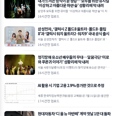
내가 느끼는 방식이 곧 정답… 모두를 위한 뮤지컬
‘이상하고 아름다운 하얀 숲’ 성황리에 막 내려
남양주 모두를 위한 뮤지컬 ‘이상하고 아름다운 하얀 숲’이 지난 7
월 24일부터 26일까지 모두예술극장에서 진행된 4회 공연을 총 5
16시간전 업로드
50여 명의 관객과 함께 마쳤다. 한국문화예술위
삼성전자, ‘갤럭시 Z 폴드8 울트라·폴드8·플립
8’과 ‘갤럭시 워치 울트라2·워치9’ 국내 공식 출시
서울 삼성전자가 ‘갤럭시 Z 폴드8 울트라·폴드8·플립8’과 ‘갤럭
시 워치 울트라2·워치9’을 7일부터 국내에 출시한다.삼성전자,
16시간전 업로드
‘갤럭시 Z 폴드8 울트라·폴드8·플립8’, ‘갤
청각장애 유소년 배우들의 무대… 달꿈극단 ‘미로
와 푸른귀 이야기’ 성황리에 막 내려
서울 사랑의달팽이(회장 이행희)의 청각장애 유소년 연극단 ‘달꿈
극단’이 창작연극 ‘미로와 푸른귀 이야기’를 성황리에 마쳤다.청
16시간전 업로드
각장애인 유소년 연극단 달꿈극단의 공연 모습달꿈극단 단
AI 활용 시 기업 고용 2.9% 증가한 것으로 추정
세종 한국직업능력연구원(원장 고혜원)은 7월 31일(금) 발간한 동
향지 ‘THE HRD REVIEW’ 2026년 특별호의 이슈 분석 Ⅱ ‘AI(인
17시간전 업로드
공지능)는 일자리를 줄이는가 - ‘
현대자동차 ‘디 올 뉴 아반떼’ 계약 첫날 1만 대 돌파