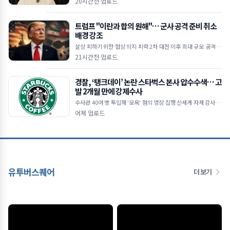
20시간전 업로드
&mid
트럼프 "이란과 합의 원해"… 군사 공격 준비 취소
배경 강조
살상 피하기 위한 협상 의지 피력 2차 대전 이후 최대 규모 공격 준
비 주장 호르무즈 해협 안전 항로 이란·오만 합의 임박 ■ 트럼프,
21시간전 업로드
이란과의
경찰, ‘탱크데이’ 논란 스타벅스 본사 압수수색… 고
발 2개월 만에 강제수사
수사관 40여 명 투입해 '모욕' 혐의 영장 집행 신세계 자체 감사 한
계 지적… 미제출 휴대전화 등 확보 주력 기획 고의성 및 관여 수준
어제 업로드
규명 위해 사내 자료
유투버스퀘어
더 보기