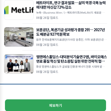
메트라이프, 연구 결과 발표… 삶의 역경 극복 능력
에 대한 자신감 72% 감소
뉴욕--(Business Wire / )--메트라이프(MetLife)의 새로운 다국
적 연구에 따르면, 눈에 띄는 ‘자신감 격차(confidence gap)’가
06월 26일 업로드
보훈공단, 복권기금 성과평가 종합 2위… 2027년
도 배분금 927억원 확보
원주 한국보훈복지의료공단(이사장 윤종진, 이하 보훈공단)은 기
획예산처 복권위원회가 주관한 ‘2025년 복권기금사업 성과평
06월 26일 업로드
가’에서 법정배분기관 종합 2위를 달성
엠앤에스홀딩스-대덕분석기술연구원, 바이오매스
연료 품질 혁신 및 탄소중립 실현 위한 전략적 협력
본격화
화성 엠앤에스홀딩스가 글로벌 친환경 에너지 전환 시대에 발맞춰
목재펠릿 및 목재칩 연료의 품질 경쟁력을 강화하고 지속가능한 바
06월 26일 업로드
이오매스 산업 생태계 조성을 위해 대덕분석기술연구원(D
제보하기