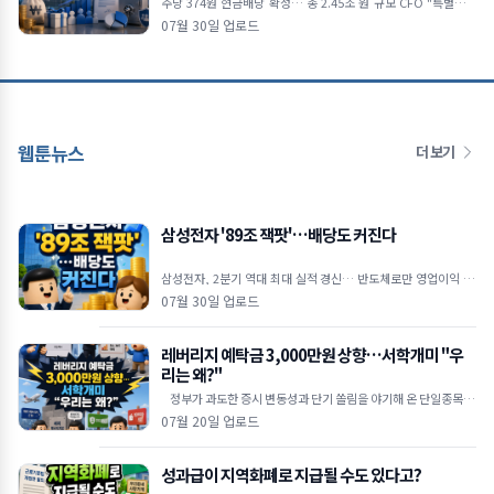
주당 374원 현금배당 확정… 총 2.45조 원 규모 CFO "특별배당
포함 주주환원안 신속히 발표할 것" 미국 ADR 상장설엔 선 그어…
07월 30일 업로드
"현재
웹툰뉴스
더 보기
삼성전자 '89조 잭팟'…배당도 커진다
삼성전자, 2분기 역대 최대 실적 경신… 반도체로만 영업이익 89
조 원 역대 최대 실적 달성: 삼성전자는 2026년 2
07월 30일 업로드
레버리지 예탁금 3,000만원 상향…서학개미 "우
리는 왜?"
정부가 과도한 증시 변동성과 단기 쏠림을 야기해 온 단일종목 레
버리지 상장지수펀드(ETF)에 대해 고강도 진입 장벽을
07월 20일 업로드
성과급이 지역화폐로 지급될 수도 있다고?