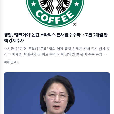
경찰, ‘탱크데이’ 논란 스타벅스 본사 압수수색… 고발 2개월 만
에 강제수사
수사관 40여 명 투입해 '모욕' 혐의 영장 집행 신세계 자체 감사 한계 지
적… 미제출 휴대전화 등 확보 주력 기획 고의성 및 관여 수준 규명 위해
사내 자료
어제 업로드