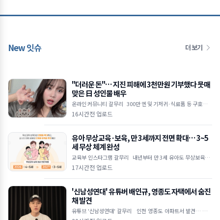
New 잇슈
더 보기
"더러운 돈"… 지진 피해에 3천만원 기부했다 뭇매
맞은 日 성인물 배우
온라인 커뮤니티 갈무리 300만 엔 및 기저귀·식료품 등 구호물품
전달 직업 비하하며 악플 쏟아낸 일부 누리꾼 논란 "지원 동참 유도
16시간전 업로드
목적&he
유아 무상교육·보육, 만 3세까지 전면 확대… 3~5
세 무상 체계 완성
교육부 인스타그램 갈무리 내년부터 만 3세 유아도 무상보육·교
육 지원 대상 포함 공공보육 이용률 2030년까지 55% 목표로 상향
17시간전 업로드
초4 대상 방
'신남성연대' 유튜버 배인규, 영종도 자택에서 숨진
채 발견
유튜브 '신남성연대' 갈무리 인천 영종도 아파트서 발견… 타살
혐의점 없어 반페미니즘·정치 현안 집회 주도했던 유튜버 우울증