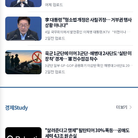
피 지방채 발행 한도 턱밑… 기금 바닥나 업무 경비 축소 및 불요불
어제 업로드
급 사업 전면
李 대통령 "형소법 개정은 사필귀정… 거부권 행사
상황 아니다"
4일 국무회의에서 발언중인 이재명 대통령/KTV "위헌이나 집행
불능 등 입법권 부정할 정도 안 돼" 수사·기소 분리 강조하며 검찰
2일전 업로드
권한 남용 비
육군 1군단에 이어 3군단·해병대 2사단도 ‘실탄 미
장착’ 경계… 軍 전수점검 착수
3군단 일부 GP·GOP 공용화기 미삽탄 확인 해병대 2사단도 2020
년부터 6년간 '빈 총' 경계 합참 보고 누락 속 전방 군단 전수조사 확
2일전 업로드
대
경제Study
더 보기
"살려준다고 했제" 팔란티어 30% 폭등…공매도
세력 4.3조 원 손실