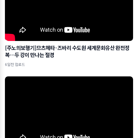
[주노의보행기]므츠헤타·즈바리 수도원 세계문화유산 완전정
복…두 강이 만나는 절경
6일전 업로드