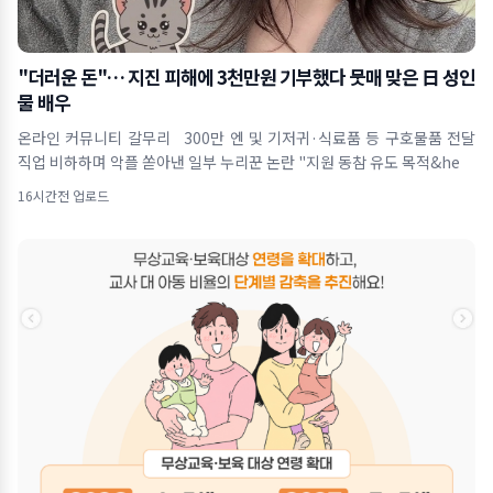
"더러운 돈"… 지진 피해에 3천만원 기부했다 뭇매 맞은 日 성인
물 배우
온라인 커뮤니티 갈무리 300만 엔 및 기저귀·식료품 등 구호물품 전달
직업 비하하며 악플 쏟아낸 일부 누리꾼 논란 "지원 동참 유도 목적&he
16시간전 업로드