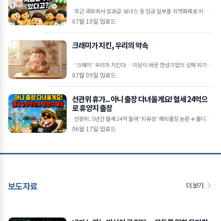
최근 국회에서 성과급·보너스 등 임금 일부를 지역화폐로 지급할
수 있도록 하는 내용의 근로기준법 개정안이 발의됐습니다. 물
07월 10일 업로드
크래미가 지킨, 우리의 약속
‘크래미’ 우리가 지킨다… 미담이 바꾼 한성기업의 상폐 위기 극
복 🦀상장폐지 시가총액 기준이 300억 원으로 강화
07월 09일 업로드
선관위 휴가... 아니 출장 다녀올게요! 혈세 24억으
로 휴양지 출장
선관위, 5년간 혈세 24억 들여 ‘외유성’ 해외출장 논란 ✈️ 몰디브·
코타키나발루 등 휴양지 방
06월 17일 업로드
보도자료
더 보기