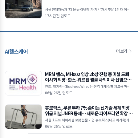
서울 현대자동차 ‘디 올 뉴 아반떼’가 계약 개시 첫날 1만 대 이상의
계약을 기록하며 뜨거운 관심을 입증했다.현대자동차 디 올 뉴 아
17시간전 업로드
반떼 현대차는 대표 준중형 세단 디 올 뉴 아
AI헬스케어
더 보기
MRM 헬스, MH002 임상 2b상 진행 중 미셸 드퇴
이사회 의장·한스-위르겐 뵐를 사외이사 선임으로
이사회 강화
겐트, 벨기에--(Business Wire / )--면역 매개 질환 치료용 마이크
로바이옴 기반 치료제를 개발 중인 임상 단계 바이오텍인 MRM 헬
06월 26일 업로드
스(MRM Health)가 25일(
휴로틱스, 무릎 부하 7% 줄이는 신기술 세계 최상
위급 저널 JNER 등재… 새로운 파이프라인 확장 시
동
서울 소프트 웨어러블 로봇 전문 기업 휴로틱스(대표 이기욱)가 개
발한 무동력 기반의 ‘수동형 소프트 엑소슈트(Passive Soft Exos
06월 26일 업로드
uit)’ 기술이