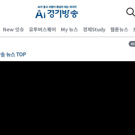
New 잇슈
유투버스퀘어
My 뉴스
경제Study
웹툰뉴스
K
방송 뉴스 TOP