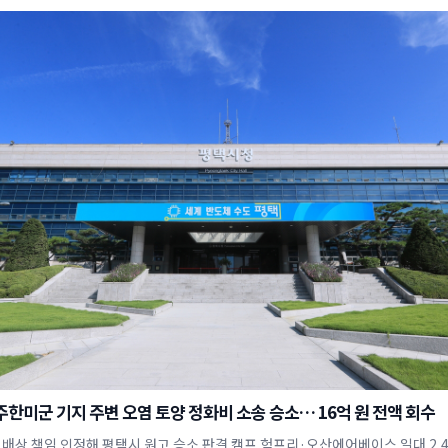
주한미군 기지 주변 오염 토양 정화비 소송 승소… 16억 원 전액 회수
 배상 책임 인정해 평택시 원고 승소 판결 캠프 험프리·오산에어베이스 일대 2,