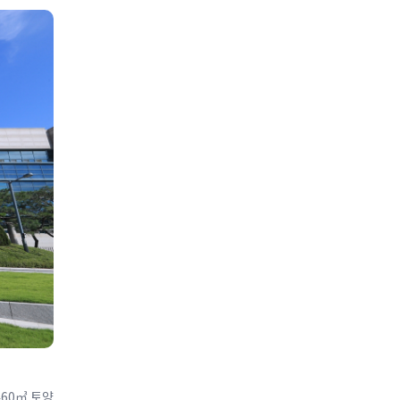
460㎥ 토양