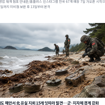
 점포 안내문/홈플러스 인스타그램 전국 67개 매장 7일 가오픈 시작으로 운영 점
2일까지 미비점 보완 후 13일부터 본격
도 해안서 北 유실 지뢰 15개 잇따라 발견… 군·지자체 경계 강화