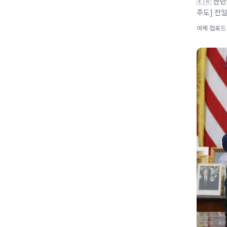
🇰🇷 한
주도] 전일
어제 업로드