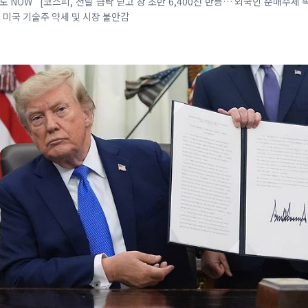
반도 NOW [코스피, 전날 급락 딛고 장 초반 6,400선 반등… 외국인 순매수세
 미국 기술주 약세 및 시장 불안감