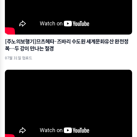
[주노의보행기]므츠헤타·즈바리 수도원 세계문화유산 완전정
복…두 강이 만나는 절경
07월 31일 업로드