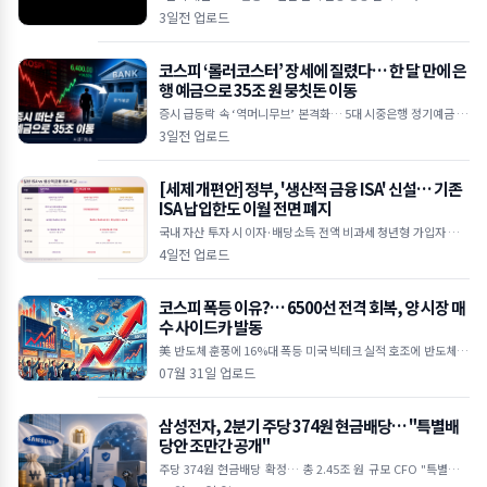
I 수요 상상을 초월하는 수준" 하루 만에 30억 달러 손실… 공매도
3일전 업로드
누적
코스피 ‘롤러코스터’ 장세에 질렸다… 한 달 만에 은
행 예금으로 35조 원 뭉칫돈 이동
증시 급등락 속 ‘역머니무브’ 본격화… 5대 시중은행 정기예금 35
조 원 급증 한국은행 기준금리 인상 여파, 연 3%대 예금 금리 매력
3일전 업로드
에 투자 대
[세제 개편안] 정부, '생산적 금융 ISA' 신설… 기존
ISA 납입한도 이월 전면 폐지
국내 자산 투자 시 이자·배당소득 전액 비과세 청년형 가입자 납입
액 10% 추가 소득공제 기존 일반 ISA는 납입한도 이월 폐지 및 최
4일전 업로드
장 5년 제한
코스피 폭등 이유?… 6500선 전격 회복, 양 시장 매
수 사이드카 발동
美 반도체 훈풍에 16%대 폭등 미국 빅테크 실적 호조에 반도체 투
심 대폭 개선 외국인 5조 원 대 폭풍 매수 삼성전자·SK하이닉스 2
07월 31일 업로드
0%대 급등하며 역대 최
삼성전자, 2분기 주당 374원 현금배당… "특별배
당안 조만간 공개"
주당 374원 현금배당 확정… 총 2.45조 원 규모 CFO "특별배당
포함 주주환원안 신속히 발표할 것" 미국 ADR 상장설엔 선 그어…