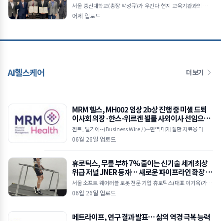
서울 총신대학교(총장 박성규)가 우간다 현지 교육기관과의 협력
을 통해 아프리카 지역 국제교육 및 학술 교류 확대에 나선다.총신
어제 업로드
대학교와 우간다 개혁신학대학(RTC)의 업무협약 체결
AI헬스케어
더 보기
MRM 헬스, MH002 임상 2b상 진행 중 미셸 드퇴
이사회 의장·한스-위르겐 뵐를 사외이사 선임으로
이사회 강화
겐트, 벨기에--(Business Wire / )--면역 매개 질환 치료용 마이크
로바이옴 기반 치료제를 개발 중인 임상 단계 바이오텍인 MRM 헬
06월 26일 업로드
스(MRM Health)가 25일(
휴로틱스, 무릎 부하 7% 줄이는 신기술 세계 최상
위급 저널 JNER 등재… 새로운 파이프라인 확장 시
동
서울 소프트 웨어러블 로봇 전문 기업 휴로틱스(대표 이기욱)가 개
발한 무동력 기반의 ‘수동형 소프트 엑소슈트(Passive Soft Exos
06월 26일 업로드
uit)’ 기술이
메트라이프, 연구 결과 발표… 삶의 역경 극복 능력