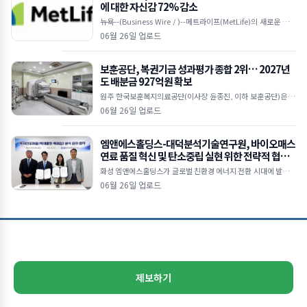
에 대한 자신감 72% 감소
뉴욕--(Business Wire / )--메트라이프(MetLife)의 새로운 다국
적 연구에 따르면, 눈에 띄는 ‘자신감 격차(confidence gap)’가
06월 26일 업로드
보훈공단, 복권기금 성과평가 종합 2위… 2027년
도 배분금 927억원 확보
원주 한국보훈복지의료공단(이사장 윤종진, 이하 보훈공단)은 기
획예산처 복권위원회가 주관한 ‘2025년 복권기금사업 성과평
06월 26일 업로드
가’에서 법정배분기관 종합 2위를 달성
엠앤에스홀딩스-대덕분석기술연구원, 바이오매스
연료 품질 혁신 및 탄소중립 실현 위한 전략적 협력
본격화
화성 엠앤에스홀딩스가 글로벌 친환경 에너지 전환 시대에 발맞춰
목재펠릿 및 목재칩 연료의 품질 경쟁력을 강화하고 지속가능한 바
06월 26일 업로드
이오매스 산업 생태계 조성을 위해 대덕분석기술연구원(D
제보하기