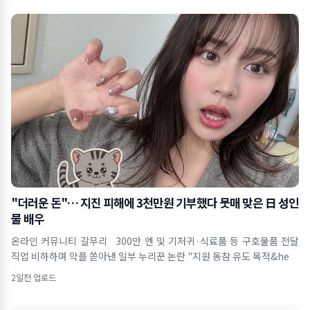
"더러운 돈"… 지진 피해에 3천만원 기부했다 뭇매 맞은 日 성인
물 배우
온라인 커뮤니티 갈무리 300만 엔 및 기저귀·식료품 등 구호물품 전달
직업 비하하며 악플 쏟아낸 일부 누리꾼 논란 "지원 동참 유도 목적&he
2일전 업로드