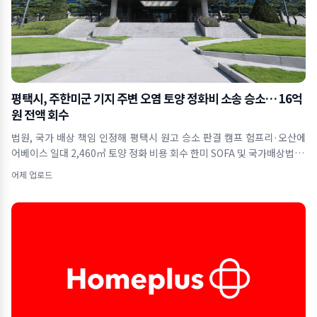
평택시, 주한미군 기지 주변 오염 토양 정화비 소송 승소… 16억
원 전액 회수
법원, 국가 배상 책임 인정해 평택시 원고 승소 판결 캠프 험프리·오산에
어베이스 일대 2,460㎥ 토양 정화 비용 회수 한미 SOFA 및 국가배상법 근
거&hel
어제 업로드