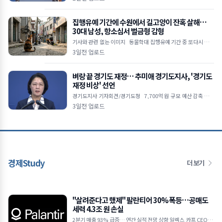
부 형소법 개정&midd
집행유예 기간에 수원에서 길고양이 잔혹 살해…
30대 남성, 항소심서 벌금형 감형
기사와 관련 없는 이미지 동물학대 집행유예 기간 중 또다시 고양
이 살해 범행 저질러 1심에서 징역 4개월 실형 선고받았으나 2심서
3일전 업로드
벌금 1,000만 원으로 감
벼랑 끝 경기도 재정… 추미애 경기도지사, '경기도
재정 비상' 선언
경기도지사 기자회견/경기도청 7,700억 원 규모 예산 감축 불가
피 지방채 발행 한도 턱밑… 기금 바닥나 업무 경비 축소 및 불요불
3일전 업로드
급 사업 전면
경제Study
더 보기
"살려준다고 했제" 팔란티어 30% 폭등…공매도
세력 4.3조 원 손실
2분기 매출 93% 급증… 연간 실적 전망 상향 알렉스 카프 CEO "A