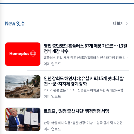
New 잇슈
더 보기
영업 중단했던 홈플러스 67개 매장 가오픈… 13일
정식 개장 착수
홈플러스 영업 재개 점포 안내문/홈플러스 인스타그램 전국 67개
매장 7일 가오픈 시작으로 운영 점검 착수 12일까지 미비점 보완
어제 업로드
후 13일부터 본격
인천 강화도 해안서 北 유실 지뢰 15개 잇따라 발
견… 군·지자체 경계 강화
기사와 관련 없는 이미지 집중호우 여파로 북한 측 대인·목함지뢰
유입 추정 주민 신고 및 군 수색으로 발견… 인명 피해는 없어 강화
어제 업로드
트럼프, ‘원정 출산 차단’ 행정명령 서명
관광·학업 비자 악용 ‘출산 관광’ 겨냥… 입국 금지 및 시민권 부여
차단 외교공관 직원·적성국 출생 자녀도 대상&he
어제 업로드