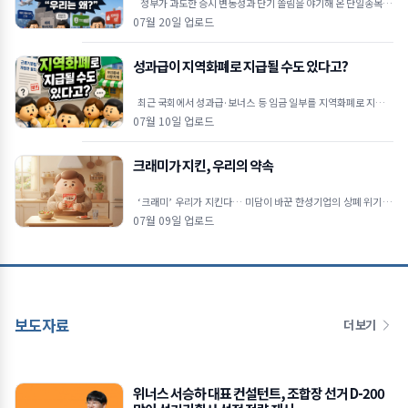
정부가 과도한 증시 변동성과 단기 쏠림을 야기해 온 단일종목 레
버리지 상장지수펀드(ETF)에 대해 고강도 진입 장벽을
07월 20일 업로드
성과급이 지역화폐로 지급될 수도 있다고?
최근 국회에서 성과급·보너스 등 임금 일부를 지역화폐로 지급할
수 있도록 하는 내용의 근로기준법 개정안이 발의됐습니다. 물
07월 10일 업로드
크래미가 지킨, 우리의 약속
‘크래미’ 우리가 지킨다… 미담이 바꾼 한성기업의 상폐 위기 극
복 🦀상장폐지 시가총액 기준이 300억 원으로 강화
07월 09일 업로드
보도자료
더 보기
위너스 서승하 대표 컨설턴트, 조합장 선거 D-200