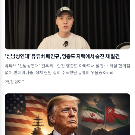
'신남성연대' 유튜버 배인규, 영종도 자택에서 숨진 채 발견
유튜브 '신남성연대' 갈무리 인천 영종도 아파트서 발견… 타살 혐의점
없어 반페미니즘·정치 현안 집회 주도했던 유튜버 우울증&mid
2일전 업로드