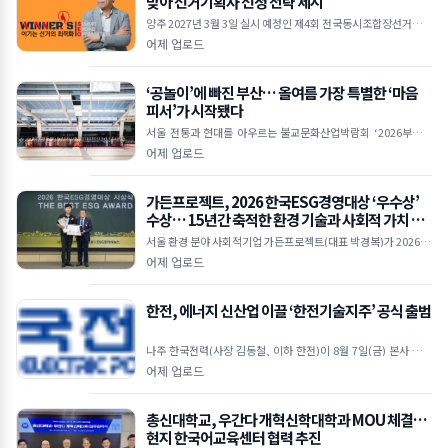
맞아 선거기획사 선정 전략 제시
양주 2027년 3월 3일 실시 예정인 제4회 전국동시조합장선거가 D
-200 국면에 접어들면서 출마예정자들의 선거 준비가 본격화되고
어제 업로드
있다.위너스 서승하 대표 컨설턴트 조합장선거는
‘공놀이’에 빠진 부산… 올여름 가장 특별한 ‘마음
피서’가 시작됐다
서울 전통과 현대를 아우르는 불교문화산업박람회 ‘2026부산국
제불교박람회’가 8월 6일 오후 2시 부산 벡스코(BEXCO) 제1전시
어제 업로드
장 3홀 특설무대에서 열린 개막식을 시작으로 나흘
가든프로젝트, 2026 한국ESG경영대상 ‘우수상’
수상… 15년간 축적한 환경 기술과 사회적 가치 인
정받아
서울 환경 분야 사회적기업 가든프로젝트(대표 박경복)가 2026 한
국ESG경영대상 ‘우수상’을 수상했다. 이번 수상은 지난 15년간
어제 업로드
도시농업, 빗물순환, 환경복지, 환경교육 등 다
한전, 에너지 신산업 이끌 ‘한전기술지주’ 공식 출범
나주 한국전력(사장 김동철, 이하 한전)이 8월 7일(금) 본사 비전
홀에서 에너지 신산업 생태계를 주도할 ‘한전기술지주’를 공식 출
어제 업로드
범하고 본격적인 사업 추진에 나섰다. 이날 행사에
총신대학교, 우간다 개혁신학대학과 MOU 체결…
현지 한국어교육센터 협력 추진