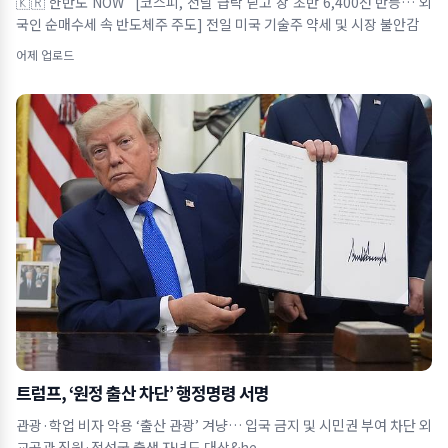
🇰🇷 한반도 NOW [코스피, 전날 급락 딛고 장 초반 6,400선 반등… 외
국인 순매수세 속 반도체주 주도] 전일 미국 기술주 약세 및 시장 불안감
어제 업로드
트럼프, ‘원정 출산 차단’ 행정명령 서명
관광·학업 비자 악용 ‘출산 관광’ 겨냥… 입국 금지 및 시민권 부여 차단 외
교공관 직원·적성국 출생 자녀도 대상&he