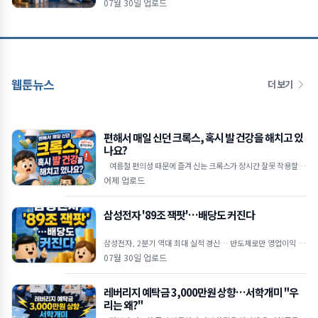
07월 30일 업로드
"현재
웹툰뉴스
더 보기
편해서 매일 신던 크록스, 혹시 발 건강을 해치고 있
나요?
여름철 편의성 때문에 즐겨 신는 크록스가 장시간 잘못 착용할 경
우 발 건강에 악영향을 줄 수 있다는 족부 전문가
어제 업로드
삼성전자 '89조 잭팟'…배당도 커진다
삼성전자, 2분기 역대 최대 실적 경신… 반도체로만 영업이익 89
조 원 역대 최대 실적 달성: 삼성전자는 2026년 2
07월 30일 업로드
레버리지 예탁금 3,000만원 상향…서학개미 "우
리는 왜?"