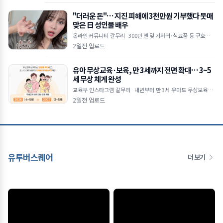
"더러운 돈"… 지진 피해에 3천만원 기부했다 뭇매
맞은 日 성인물 배우
온라인 커뮤니티 갈무리 300만 엔 및 기저귀·식료품 등 구호물품
전달 직업 비하하며 악플 쏟아낸 일부 누리꾼 논란 "지원 동참 유도
2일전 업로드
목적&he
유아 무상교육·보육, 만 3세까지 전면 확대… 3~5
세 무상 체계 완성
교육부 인스타그램 갈무리 내년부터 만 3세 유아도 무상보육·교
육 지원 대상 포함 공공보육 이용률 2030년까지 55% 목표로 상향
2일전 업로드
초4 대상 방
유투버스퀘어
더 보기