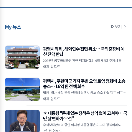
My 뉴스
더 보기
광명시의회, 해외연수 전면 취소… 국외출장비 예
산 전액 반납
2026년 공무국외출장 전면 백지화 합의 9월 제2회 추경서 출장비
예산 전액 감액 절감된 예산, 소상공인 및 민생경제 회복에 투입 ■
어제 업로드
광명시의회, 올해 공무국외출장
평택시, 주한미군 기지 주변 오염 토양 정화비 소송
승소… 16억 원 전액 회수
법원, 국가 배상 책임 인정해 평택시 원고 승소 판결 캠프 험프리·
오산에어베이스 일대 2,460㎥ 토양 정화 비용 회수 한미 SOFA 및
어제 업로드
국가배상법 근거&hel
李 대통령 "문제 있는 정책은 성역 없이 고쳐야… 국
민 삶 변화가 우선"
수석보좌관회의 중인 이재명 대통령 좋은 의도의 정책이라도 피해
주면 무용지물 임기 1,400일 남아… 체감 성과 내는 적극 행정 당
2일전 업로드