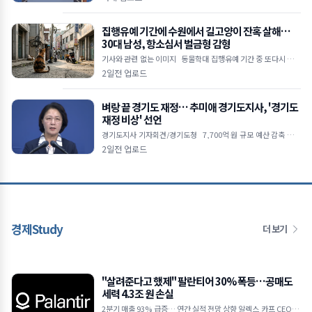
부 형소법 개정&midd
집행유예 기간에 수원에서 길고양이 잔혹 살해…
30대 남성, 항소심서 벌금형 감형
기사와 관련 없는 이미지 동물학대 집행유예 기간 중 또다시 고양
이 살해 범행 저질러 1심에서 징역 4개월 실형 선고받았으나 2심서
2일전 업로드
벌금 1,000만 원으로 감
벼랑 끝 경기도 재정… 추미애 경기도지사, '경기도
재정 비상' 선언
경기도지사 기자회견/경기도청 7,700억 원 규모 예산 감축 불가
피 지방채 발행 한도 턱밑… 기금 바닥나 업무 경비 축소 및 불요불
2일전 업로드
급 사업 전면
경제Study
더 보기
"살려준다고 했제" 팔란티어 30% 폭등…공매도
세력 4.3조 원 손실
2분기 매출 93% 급증… 연간 실적 전망 상향 알렉스 카프 CEO "A