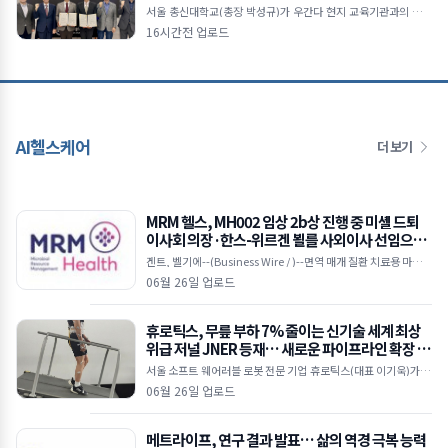
서울 총신대학교(총장 박성규)가 우간다 현지 교육기관과의 협력
을 통해 아프리카 지역 국제교육 및 학술 교류 확대에 나선다.총신
16시간전 업로드
대학교와 우간다 개혁신학대학(RTC)의 업무협약 체결
AI헬스케어
더 보기
MRM 헬스, MH002 임상 2b상 진행 중 미셸 드퇴
이사회 의장·한스-위르겐 뵐를 사외이사 선임으로
이사회 강화
겐트, 벨기에--(Business Wire / )--면역 매개 질환 치료용 마이크
로바이옴 기반 치료제를 개발 중인 임상 단계 바이오텍인 MRM 헬
06월 26일 업로드
스(MRM Health)가 25일(
휴로틱스, 무릎 부하 7% 줄이는 신기술 세계 최상
위급 저널 JNER 등재… 새로운 파이프라인 확장 시
동
서울 소프트 웨어러블 로봇 전문 기업 휴로틱스(대표 이기욱)가 개
발한 무동력 기반의 ‘수동형 소프트 엑소슈트(Passive Soft Exos
06월 26일 업로드
uit)’ 기술이
메트라이프, 연구 결과 발표… 삶의 역경 극복 능력