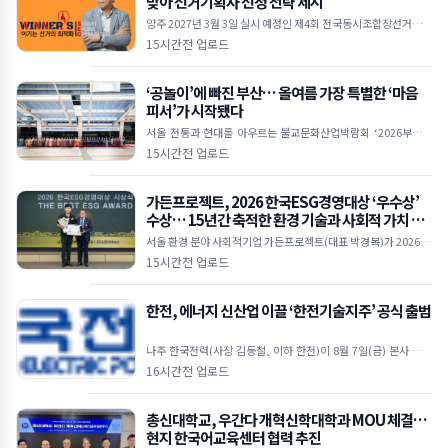
맞아 선거기획사 선정 전략 제시
양주 2027년 3월 3일 실시 예정인 제4회 전국동시조합장선거가 D
-200 국면에 접어들면서 출마예정자들의 선거 준비가 본격화되고
15시간전 업로드
있다.위너스 서승하 대표 컨설턴트 조합장선거는
‘공놀이’에 빠진 부산… 올여름 가장 특별한 ‘마음
피서’가 시작됐다
서울 전통과 현대를 아우르는 불교문화산업박람회 ‘2026부산국
제불교박람회’가 8월 6일 오후 2시 부산 벡스코(BEXCO) 제1전시
15시간전 업로드
장 3홀 특설무대에서 열린 개막식을 시작으로 나흘
가든프로젝트, 2026 한국ESG경영대상 ‘우수상’
수상… 15년간 축적한 환경 기술과 사회적 가치 인
정받아
서울 환경 분야 사회적기업 가든프로젝트(대표 박경복)가 2026 한
국ESG경영대상 ‘우수상’을 수상했다. 이번 수상은 지난 15년간
15시간전 업로드
도시농업, 빗물순환, 환경복지, 환경교육 등 다
한전, 에너지 신산업 이끌 ‘한전기술지주’ 공식 출범
나주 한국전력(사장 김동철, 이하 한전)이 8월 7일(금) 본사 비전
홀에서 에너지 신산업 생태계를 주도할 ‘한전기술지주’를 공식 출
16시간전 업로드
범하고 본격적인 사업 추진에 나섰다. 이날 행사에
총신대학교, 우간다 개혁신학대학과 MOU 체결…
현지 한국어교육센터 협력 추진