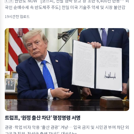
🇰🇷 한반도 NOW [코스피, 전날 급락 딛고 장 초반 6,400선 반등… 외
국인 순매수세 속 반도체주 주도] 전일 미국 기술주 약세 및 시장 불안감
19시간전 업로드
트럼프, ‘원정 출산 차단’ 행정명령 서명
관광·학업 비자 악용 ‘출산 관광’ 겨냥… 입국 금지 및 시민권 부여 차단 외
교공관 직원·적성국 출생 자녀도 대상&he