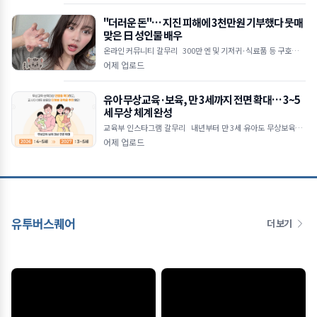
"더러운 돈"… 지진 피해에 3천만원 기부했다 뭇매
맞은 日 성인물 배우
온라인 커뮤니티 갈무리 300만 엔 및 기저귀·식료품 등 구호물품
전달 직업 비하하며 악플 쏟아낸 일부 누리꾼 논란 "지원 동참 유도
어제 업로드
목적&he
유아 무상교육·보육, 만 3세까지 전면 확대… 3~5
세 무상 체계 완성
교육부 인스타그램 갈무리 내년부터 만 3세 유아도 무상보육·교
육 지원 대상 포함 공공보육 이용률 2030년까지 55% 목표로 상향
어제 업로드
초4 대상 방
유투버스퀘어
더 보기