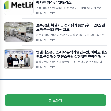
에 대한 자신감 72% 감소
뉴욕--(Business Wire / )--메트라이프(MetLife)의 새로운 다국
적 연구에 따르면, 눈에 띄는 ‘자신감 격차(confidence gap)’가
06월 26일 업로드
보훈공단, 복권기금 성과평가 종합 2위… 2027년
도 배분금 927억원 확보
원주 한국보훈복지의료공단(이사장 윤종진, 이하 보훈공단)은 기
획예산처 복권위원회가 주관한 ‘2025년 복권기금사업 성과평
06월 26일 업로드
가’에서 법정배분기관 종합 2위를 달성
엠앤에스홀딩스-대덕분석기술연구원, 바이오매스
연료 품질 혁신 및 탄소중립 실현 위한 전략적 협력
본격화
화성 엠앤에스홀딩스가 글로벌 친환경 에너지 전환 시대에 발맞춰
목재펠릿 및 목재칩 연료의 품질 경쟁력을 강화하고 지속가능한 바
06월 26일 업로드
이오매스 산업 생태계 조성을 위해 대덕분석기술연구원(D
제보하기