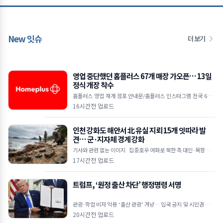
New 잇슈
더 보기
영업 중단했던 홈플러스 67개 매장 가오픈… 13일
정식 개장 착수
홈플러스 영업 재개 점포 안내문/홈플러스 인스타그램 전국 67개
매장 7일 가오픈 시작으로 운영 점검 착수 12일까지 미비점 보완
16시간전 업로드
후 13일부터 본격
인천 강화도 해안서 北 유실 지뢰 15개 잇따라 발
견… 군·지자체 경계 강화
기사와 관련 없는 이미지 집중호우 여파로 북한 측 대인·목함지뢰
유입 추정 주민 신고 및 군 수색으로 발견… 인명 피해는 없어 강화
17시간전 업로드
트럼프, ‘원정 출산 차단’ 행정명령 서명
관광·학업 비자 악용 ‘출산 관광’ 겨냥… 입국 금지 및 시민권 부여
차단 외교공관 직원·적성국 출생 자녀도 대상&he
20시간전 업로드