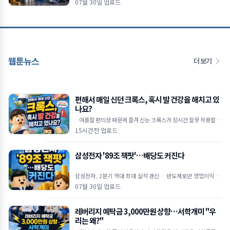
07월 30일 업로드
"현재
웹툰뉴스
더 보기
편해서 매일 신던 크록스, 혹시 발 건강을 해치고 있
나요?
여름철 편의성 때문에 즐겨 신는 크록스가 장시간 잘못 착용할 경
우 발 건강에 악영향을 줄 수 있다는 족부 전문가
15시간전 업로드
삼성전자 '89조 잭팟'…배당도 커진다
삼성전자, 2분기 역대 최대 실적 경신… 반도체로만 영업이익 89
조 원 역대 최대 실적 달성: 삼성전자는 2026년 2
07월 30일 업로드
레버리지 예탁금 3,000만원 상향…서학개미 "우
리는 왜?"