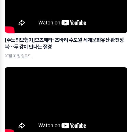
[주노의보행기]므츠헤타·즈바리 수도원 세계문화유산 완전정
복…두 강이 만나는 절경
07월 31일 업로드