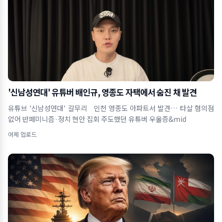
'신남성연대' 유튜버 배인규, 영종도 자택에서 숨진 채 발견
유튜브 '신남성연대' 갈무리 인천 영종도 아파트서 발견… 타살 혐의점
없어 반페미니즘·정치 현안 집회 주도했던 유튜버 우울증&mid
어제 업로드