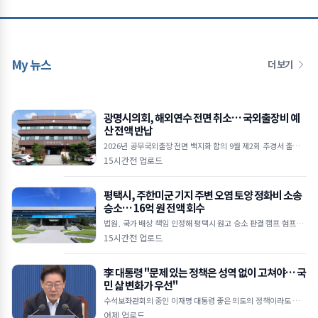
My 뉴스
더 보기
광명시의회, 해외연수 전면 취소… 국외출장비 예
산 전액 반납
2026년 공무국외출장 전면 백지화 합의 9월 제2회 추경서 출장비
예산 전액 감액 절감된 예산, 소상공인 및 민생경제 회복에 투입 ■
15시간전 업로드
광명시의회, 올해 공무국외출장
평택시, 주한미군 기지 주변 오염 토양 정화비 소송
승소… 16억 원 전액 회수
법원, 국가 배상 책임 인정해 평택시 원고 승소 판결 캠프 험프리·
오산에어베이스 일대 2,460㎥ 토양 정화 비용 회수 한미 SOFA 및
15시간전 업로드
국가배상법 근거&hel
李 대통령 "문제 있는 정책은 성역 없이 고쳐야… 국
민 삶 변화가 우선"
수석보좌관회의 중인 이재명 대통령 좋은 의도의 정책이라도 피해
주면 무용지물 임기 1,400일 남아… 체감 성과 내는 적극 행정 당
어제 업로드