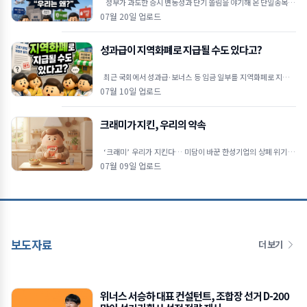
정부가 과도한 증시 변동성과 단기 쏠림을 야기해 온 단일종목 레
버리지 상장지수펀드(ETF)에 대해 고강도 진입 장벽을
07월 20일 업로드
성과급이 지역화폐로 지급될 수도 있다고?
최근 국회에서 성과급·보너스 등 임금 일부를 지역화폐로 지급할
수 있도록 하는 내용의 근로기준법 개정안이 발의됐습니다. 물
07월 10일 업로드
크래미가 지킨, 우리의 약속
‘크래미’ 우리가 지킨다… 미담이 바꾼 한성기업의 상폐 위기 극
복 🦀상장폐지 시가총액 기준이 300억 원으로 강화
07월 09일 업로드
보도자료
더 보기
위너스 서승하 대표 컨설턴트, 조합장 선거 D-200