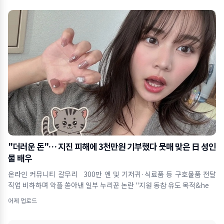
"더러운 돈"… 지진 피해에 3천만원 기부했다 뭇매 맞은 日 성인
물 배우
온라인 커뮤니티 갈무리 300만 엔 및 기저귀·식료품 등 구호물품 전달
직업 비하하며 악플 쏟아낸 일부 누리꾼 논란 "지원 동참 유도 목적&he
어제 업로드