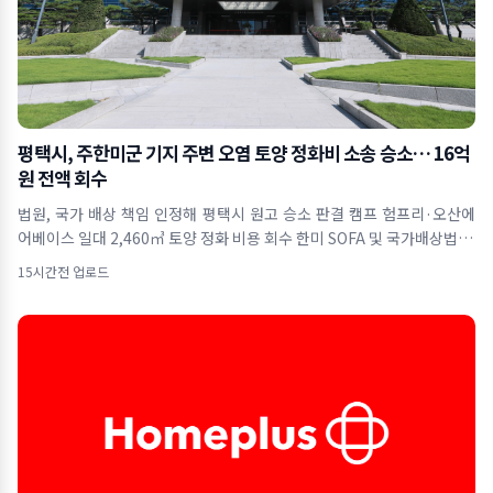
평택시, 주한미군 기지 주변 오염 토양 정화비 소송 승소… 16억
원 전액 회수
법원, 국가 배상 책임 인정해 평택시 원고 승소 판결 캠프 험프리·오산에
어베이스 일대 2,460㎥ 토양 정화 비용 회수 한미 SOFA 및 국가배상법 근
거&hel
15시간전 업로드