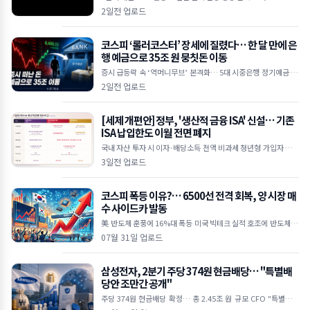
I 수요 상상을 초월하는 수준" 하루 만에 30억 달러 손실… 공매도
2일전 업로드
누적
코스피 ‘롤러코스터’ 장세에 질렸다… 한 달 만에 은
행 예금으로 35조 원 뭉칫돈 이동
증시 급등락 속 ‘역머니무브’ 본격화… 5대 시중은행 정기예금 35
조 원 급증 한국은행 기준금리 인상 여파, 연 3%대 예금 금리 매력
2일전 업로드
에 투자 대
[세제 개편안] 정부, '생산적 금융 ISA' 신설… 기존
ISA 납입한도 이월 전면 폐지
국내 자산 투자 시 이자·배당소득 전액 비과세 청년형 가입자 납입
액 10% 추가 소득공제 기존 일반 ISA는 납입한도 이월 폐지 및 최
3일전 업로드
장 5년 제한
코스피 폭등 이유?… 6500선 전격 회복, 양 시장 매
수 사이드카 발동
美 반도체 훈풍에 16%대 폭등 미국 빅테크 실적 호조에 반도체 투
심 대폭 개선 외국인 5조 원 대 폭풍 매수 삼성전자·SK하이닉스 2
07월 31일 업로드
0%대 급등하며 역대 최
삼성전자, 2분기 주당 374원 현금배당… "특별배
당안 조만간 공개"
주당 374원 현금배당 확정… 총 2.45조 원 규모 CFO "특별배당
포함 주주환원안 신속히 발표할 것" 미국 ADR 상장설엔 선 그어…